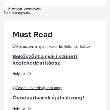
←
Previous Bejegyzés
Next Bejegyzés
→
Must Read
Beköszönt a nyári szüneti
közlekedési káosz
Helyi témák
Óvodaudvarok újulnak meg!
Helyi témák