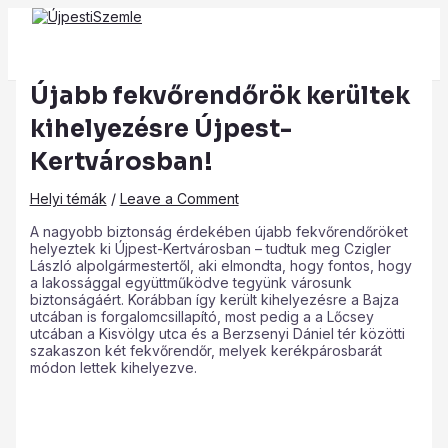
Main
Skip
Post
Type
Name*
Email*
Website
Menu
to
navigation
here..
content
Újabb fekvőrendőrök kerültek
kihelyezésre Újpest-
Kertvárosban!
Helyi témák
/
Leave a Comment
A nagyobb biztonság érdekében újabb fekvőrendőröket
helyeztek ki Újpest-Kertvárosban – tudtuk meg Czigler
László alpolgármestertől, aki elmondta, hogy fontos, hogy
a lakossággal együttműködve tegyünk városunk
biztonságáért. Korábban így került kihelyezésre a Bajza
utcában is forgalomcsillapító, most pedig a a Lőcsey
utcában a Kisvölgy utca és a Berzsenyi Dániel tér közötti
szakaszon két fekvőrendőr, melyek kerékpárosbarát
módon lettek kihelyezve.