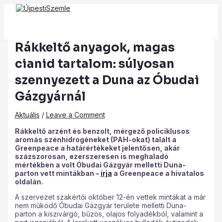
Main
Skip
Post
Type
Name*
Email*
Website
Menu
to
navigation
here..
content
Rákkeltő anyagok, magas
cianid tartalom: súlyosan
szennyezett a Duna az Óbudai
Gázgyárnál
Aktuális
/
Leave a Comment
Rákkeltő arzént és benzolt, mérgező policiklusos
aromás szénhidrogéneket (PAH-okat) talált a
Greenpeace a határértékeket jelentősen, akár
százszorosan, ezerszeresen is meghaladó
mértékben a volt Óbudai Gázgyár melletti Duna-
parton vett mintákban –
írja
a Greenpeace a hivatalos
oldalán.
A szervezet szakértői október 12-én vettek mintákat a már
nem működő Óbudai Gázgyár területe melletti Duna-
parton a kiszivárgó, bűzös, olajos folyadékból, valamint a