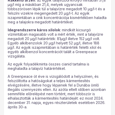
Rákkeltő arzén
: az egyik talajvízből kifolyó mintában 51,8
µg/l míg a másikban 21,4, melyek ugyancsak
többszörösen lépik túl a talajvízre megadott 10 µg/l-t és a
felszíni vizekre megengedett 20 µg/l-t. Az egyik
iszapmintában a cink koncentrációja kismértékben haladta
meg a talajokra megadott határértéket.
Idegrendszerre káros xilolok
: mindkét kicsurgó
vízmintában magasabb volt a mért érték, mint a talajvízre
megadott 20 µg/l határérték: 81µg/l illetve 152 µg/l volt.
Egyéb alkilbenzolok 20 µg/l helyett 52 µg/l, illetve 188
µg/l. Az egyik iszapmintában is határérték feletti xilol és
egyéb alkilbenzol koncentrációt talált a Greenpeace
vizsgálata.
Az egyik folyadékminta összes cianid tartalma is
meghaladta a talajvíz határértéket.
A Greenpeace öt éve is vizsgálódott a helyszínen, és
felszólította a hatóságokat a teljes kármentesítés
elvégzésére, illetve hogy lépjenek fel a Dunába ömlő
illegális szennyezés ellen. Az azóta eltelt időben azonban
semmiféle előrelépést nem történt, mert többször is
elhalasztották a kármentesítés határidejét: ez most 2024.
december 31. napja, egyes részterületek esetében 2026.
április 30-a.