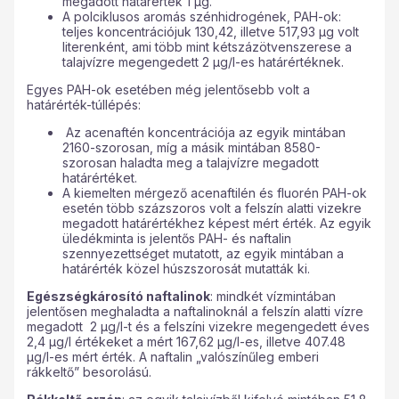
megadott határérték 1 µg.
A polciklusos aromás szénhidrogének, PAH-ok:
teljes koncentrációjuk 130,42, illetve 517,93 µg volt
literenként, ami több mint kétszázötvenszerese a
talajvízre megengedett 2 µg/l-es határértéknek.
Egyes PAH-ok esetében még jelentősebb volt a
határérték-túllépés:
Az acenaftén koncentrációja az egyik mintában
2160-szorosan, míg a másik mintában 8580-
szorosan haladta meg a talajvízre megadott
határértéket.
A kiemelten mérgező acenaftilén és fluorén PAH-ok
esetén több százszoros volt a felszín alatti vizekre
megadott határértékhez képest mért érték. Az egyik
üledékminta is jelentős PAH- és naftalin
szennyezettséget mutatott, az egyik mintában a
határérték közel húszszorosát mutatták ki.
Egészségkárosító naftalinok
: mindkét vízmintában
jelentősen meghaladta a naftalinoknál a felszín alatti vízre
megadott 2 µg/l-t és a felszíni vizekre megengedett éves
2,4 µg/l értékeket a mért 167,62 µg/l-es, illetve 407.48
µg/l-es mért érték. A naftalin „valószínűleg emberi
rákkeltő” besorolású.