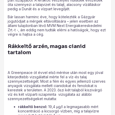
part iszapjából. A lerakott veszélyes hulladék évtizedek
óta szennyezi a talajvizet és talajt, alacsony vízálláskor
pedig a Dunát és a vízpart levegőjét.
Bár lassan harminc éve, hogy kötelezték a Gázgyár
jogutódjait a mérgek eltávolítására – jelen esetben az
állami tulajdonban lévő MVM Next Energiakereskedelmi
Zrt.-t -, ám eddig nem tudták elérni a hatóságok, hogy ezt
végre is hajtsa a cég.
Rákkeltő arzén, magas cianid
tartalom
A Greenpeace öt évvel első mérése után most egy jóval
kiterjedtebb vizsgálattal mérte fel a víz-és talaj
szennyezettségét. Most a fém és egyes jellemző szerves
anyagok vizsgálata mellett cianidokat és fenolokat is
kerestek a területen. A 2023. őszi két talajból kiszivárgó
víz és két vízparti iszapminta vizsgálata az alábbi
szennyezettségeket mutatta:
rákkeltő benzol:
19,4 µg/l a legmagasabb mért
koncentráció a kicsorgó vízben, míg a talajvízre