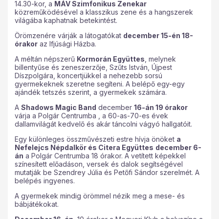
14.30-kor, a
MÁV Szimfonikus Zenekar
közreműködésével a klasszikus zene és a hangszerek
világába kaphatnak betekintést.
Örömzenére várják a látogatókat
december 15-én 18-
órakor
az Ifjúsági Házba.
A méltán népszerű
Kormorán Együttes
, melynek
billentyűse és zeneszerzője, Szűts István, Újpest
Díszpolgára, koncertjükkel a nehezebb sorsú
gyermekeknek szeretne segíteni. A belépő egy-egy
ajándék tetszés szerint, a gyermekek számára.
A
Shadows Magic Band
december
16-án 19 órakor
várja a Polgár Centrumba , a 60-as-70-es évek
dallamvilágát kedvelő és akár táncolni vágyó hallgatóit.
Egy különleges összművészeti estre hívja önöket
a
Nefelejcs Népdalkör és Citera Együttes
december 6-
án
a Polgár Centrumba 18 órakor. A vetített képekkel
színesített előadáson, versek és dalok segítségével
mutatják be Szendrey Júlia és Petőfi Sándor szerelmét. A
belépés ingyenes.
A gyermekek mindig örömmel nézik meg a mese- és
bábjátékokat.