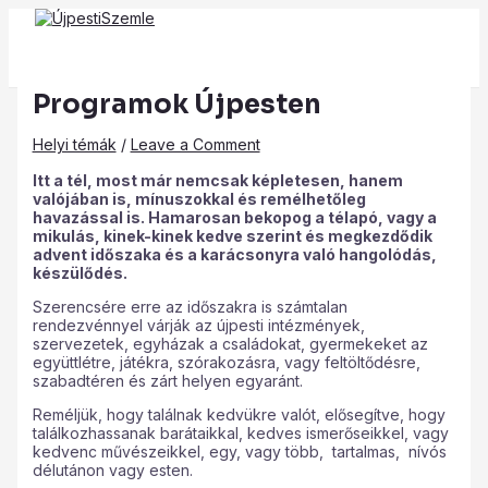
Main
Skip
Post
Type
Name*
Email*
Website
Menu
to
navigation
here..
content
Programok Újpesten
Helyi témák
/
Leave a Comment
Itt a tél, most már nemcsak képletesen, hanem
valójában is, mínuszokkal és remélhetőleg
havazással is. Hamarosan bekopog a télapó, vagy a
mikulás, kinek-kinek kedve szerint és megkezdődik
advent időszaka és a karácsonyra való hangolódás,
készülődés.
Szerencsére erre az időszakra is számtalan
rendezvénnyel várják az újpesti intézmények,
szervezetek, egyházak a családokat, gyermekeket az
együttlétre, játékra, szórakozásra, vagy feltöltődésre,
szabadtéren és zárt helyen egyaránt.
Reméljük, hogy találnak kedvükre valót, elősegítve, hogy
találkozhassanak barátaikkal, kedves ismerőseikkel, vagy
kedvenc művészeikkel, egy, vagy több, tartalmas, nívós
délutánon vagy esten.