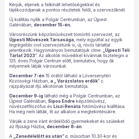
Kérjük, éljenek a felkínált lehetőségekkel és
tájékozódjanak a pontos részletek felől, a szervezőknél.
Új kiállítás nyílik a Polgár Centrumban, az Újpest
Galériában,
december 15-én.
Városrészünk képzőművészeit tömörítő szervezet, az
Újpesti Művészek Társasága
, mely egyúttal az egyik
legrégebbi civil szervezetünk is, új, nívós tárlattal
jelentkezik. Hagyományos bemutatójuk címe:
„Újpesti Téli
Tárlat 2023
”. Az alkotók műveikkel kívánnak tisztelegni a
125. éves Polgár Centrum előtt, bemutatva, hogy ők
milyennek látják városunkat.
December 7-én
15 órától látható a Lóversenytéri
Közösségi Házban,
a „ Varázslatos erdők
” c.
rajzpályázat ifjú alkotóinak bemutatója.
December 9-ig
látható még a Polgár Centrumban, az
Újpest Galériában,
Sipos Endre
képzőművész,
nűvészetfilozófus és
Liszi Renáta
fotóművész kiállítása.
Ha még nem látták, itt az alkalom a megtekintésükre.
Várják a zene iránt érdeklődő gyermekeket és szüleiket
az Ifjúsági Házba
, december 8-án
.
A
„Zenedélelőtt és után” c
. műsorban 10.30-kor és