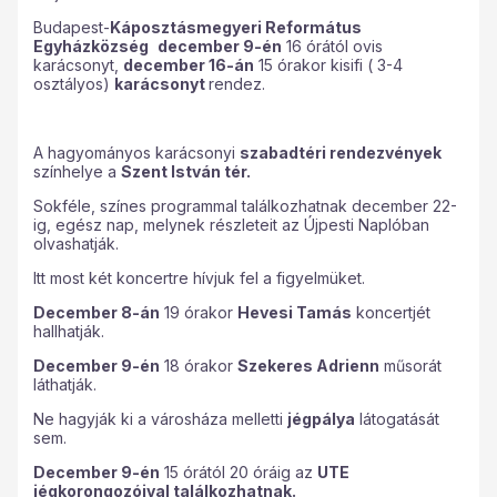
Budapest-
Káposztásmegyeri Református
Egyházközség
december 9-én
16 órától ovis
karácsonyt,
december 16-án
15 órakor kisifi ( 3-4
osztályos)
karácsonyt
rendez.
A hagyományos karácsonyi
szabadtéri rendezvények
színhelye a
Szent István tér.
Sokféle, színes programmal találkozhatnak december 22-
ig, egész nap, melynek részleteit az Újpesti Naplóban
olvashatják.
Itt most két koncertre hívjuk fel a figyelmüket.
December 8-án
19 órakor
Hevesi Tamás
koncertjét
hallhatják.
December 9-én
18 órakor
Szekeres Adrienn
műsorát
láthatják.
Ne hagyják ki a városháza melletti
jégpálya
látogatását
sem.
December 9-én
15 órától 20 óráig az
UTE
jégkorongozóival találkozhatnak.