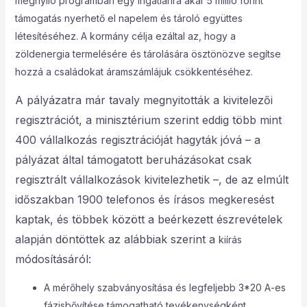
megnyíló programban egy ingatlanra akár 5 millió forint
támogatás nyerhető el napelem és tároló együttes
létesítéséhez. A kormány célja ezáltal az, hogy a
zöldenergia termelésére és tárolására ösztönözve segítse
hozzá a családokat áramszámlájuk csökkentéséhez.
A pályázatra már tavaly megnyitották a kivitelezői
regisztrációt, a minisztérium szerint eddig több mint
400 vállalkozás regisztrációját hagyták jóvá – a
pályázat által támogatott beruházásokat csak
regisztrált vállalkozások kivitelezhetik –, de az elmúlt
időszakban 1900 telefonos és írásos megkeresést
kaptak, és többek között a beérkezett észrevételek
alapján döntöttek az alábbiak szerint a
kiírás
módosításáról:
A mérőhely szabványosítása és legfeljebb 3*20 A-es
fázisbővítése támogatható tevékenységként