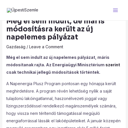
Skip
Post
Main
to
navigation
Men
content
Még el sem indult, de máris
módosításra került az új
napelemes pályázat
Gazdaság
/
Leave a Comment
Még el sem indult az új napelemes pályázat, máris
módosítanak rajta. Az Energiaügyi Minisztérium
szerint
csak technikai jellegű módosítások történtek.
A Napenergia Plusz Program pontosan egy hónapja került
meghirdetésre. A program révén lehetőség nyílik a saját
tulajdonú lakóingatlannal, haszonélvezeti joggal vagy
lízingszerződéssel rendelkező magánszemélyek számára,
hogy vissza nem térítendő támogatással megújuló
energiaforrással lássák el lakóépületeiket. A január közepén