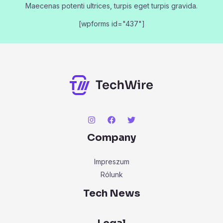
Maecenas potenti ultrices, turpis eget turpis gravida.
[wpforms id="437"]
Company
Impreszum
Rólunk
Tech News