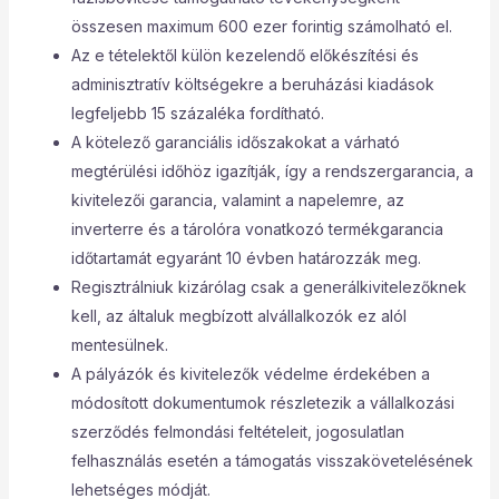
összesen maximum 600 ezer forintig számolható el.
Az e tételektől külön kezelendő előkészítési és
adminisztratív költségekre a beruházási kiadások
legfeljebb 15 százaléka fordítható.
A kötelező garanciális időszakokat a várható
megtérülési időhöz igazítják, így a rendszergarancia, a
kivitelezői garancia, valamint a napelemre, az
inverterre és a tárolóra vonatkozó termékgarancia
időtartamát egyaránt 10 évben határozzák meg.
Regisztrálniuk kizárólag csak a generálkivitelezőknek
kell, az általuk megbízott alvállalkozók ez alól
mentesülnek.
A pályázók és kivitelezők védelme érdekében a
módosított dokumentumok részletezik a vállalkozási
szerződés felmondási feltételeit, jogosulatlan
felhasználás esetén a támogatás visszakövetelésének
lehetséges módját.