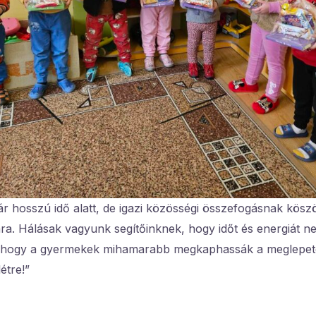
r hosszú idő alatt, de igazi közösségi összefogásnak köszö
ára. Hálásak vagyunk segítőinknek, hogy időt és energiát 
, hogy a gyermekek mihamarabb megkaphassák a meglepeté
étre!”