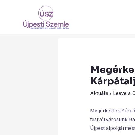
Skip
to
content
Megérke
Kárpátal
Aktuális
/
Leave a 
Megérkeztek Kárpát
testvérvárosunk Bar
Újpest alpolgármes