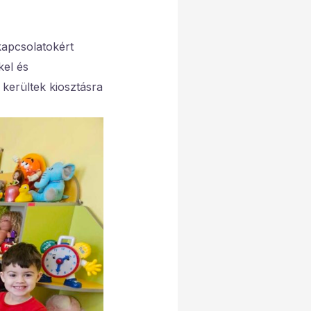
kapcsolatokért
kel és
erültek kiosztásra