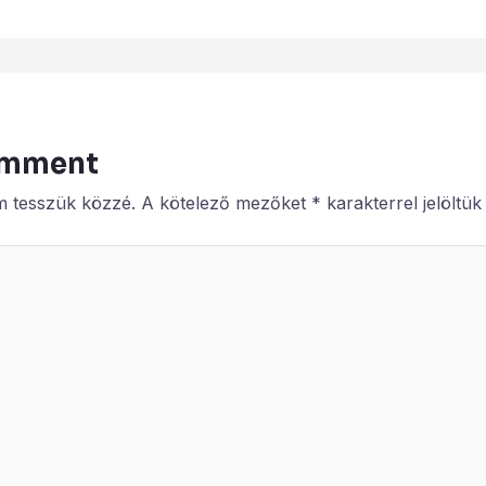
omment
m tesszük közzé.
A kötelező mezőket
*
karakterrel jelöltük