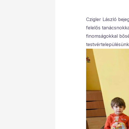
Czigler László bej
felelős tanácsnokka
finomságokkal bősé
testvértelepülésünk