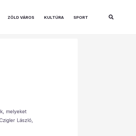
Search
ZÖLD VÁROS
KULTÚRA
SPORT
k, melyeket
Czigler László,