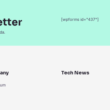
etter
[wpforms id="437"]
da.
any
Tech News
zum