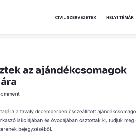
CIVIL SZERVEZETEK
HELYI TÉMÁK
ztek az ajándékcsomagok
jára
Comment
aljára a tavaly decemberben összeállított ajándékcsomago
kaszó iskolájában és óvodájában osztottak ki, tudjuk meg 
terének bejegyzéséből.