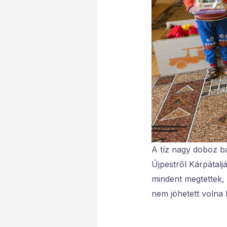
A tíz nagy doboz bá
Újpestről Kárpátalj
mindent megtettek
nem jöhetett volna l