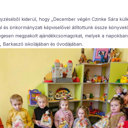
egyzéséből kiderül, hogy „December végén Czinke Sára kül
l és önkormányzati képviselővel állítottunk össze könyvek
gesen megpakolt ajándékcsomagokat, melyek a napokban k
, Barkaszó iskolájában és óvodájában.