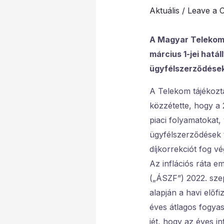
Aktuális
/
Leave a 
A Magyar Telekom 
március 1-jei hatá
ügyfélszerződések 
A Telekom tájékozta
közzétette, hogy a 
piaci folyamatokat,
ügyfélszerződések t
díjkorrekciót fog vé
Az inflációs ráta e
(„ÁSZF”) 2022. szep
alapján a havi előfi
éves átlagos fogya
jét, hogy az éves i