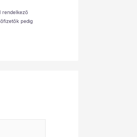
al rendelkező
lőfizetők pedig