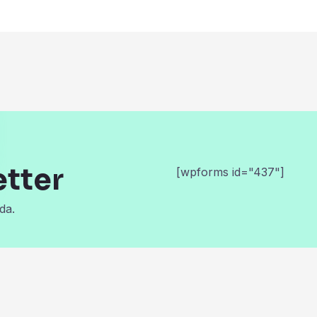
etter
[wpforms id="437"]
da.