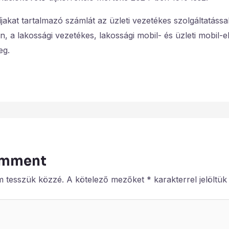
íjakat tartalmazó számlát az üzleti vezetékes szolgáltatáss
, a lakossági vezetékes, lakossági mobil- és üzleti mobil-e
eg.
omment
m tesszük közzé.
A kötelező mezőket
*
karakterrel jelöltük