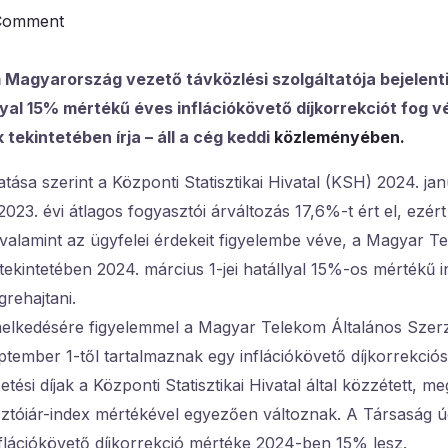
Comment
Magyarország vezető távközlési szolgáltatója bejelenti
llyal 15% mértékű éves inflációkövető díjkorrekciót fog v
tekintetében írja – áll a cég keddi
közleményében.
tása szerint a Központi Statisztikai Hivatal (KSH) 2024. ja
2023. évi átlagos fogyasztói árváltozás 17,6%-t ért el, ezér
 valamint az ügyfelei érdekeit figyelembe véve, a Magyar T
ekintetében 2024. március 1-jei hatállyal 15%-os mértékű i
grehajtani.
melkedésére figyelemmel a Magyar Telekom Általános Szerző
tember 1-től tartalmaznak egy inflációkövető díjkorrekciós
zetési díjak a Központi Statisztikai Hivatal által közzétett, m
sztóiár-index mértékével egyezően változnak. A Társaság 
nflációkövető díjkorrekció mértéke 2024-ben 15% lesz.