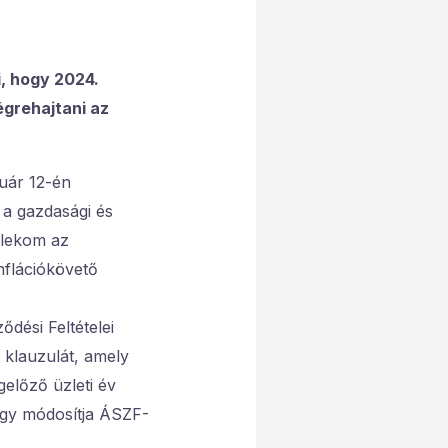
, hogy 2024.
égrehajtani az
nuár 12-én
t a gazdasági és
elekom az
nflációkövető
dési Feltételei
 klauzulát, amely
egelőző üzleti év
úgy módosítja ÁSZF-