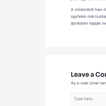
A módosított havi d
ügyfelek márciusban
áprilisban kapják m
Leave a C
Az e-mail címet ne
Type
here..