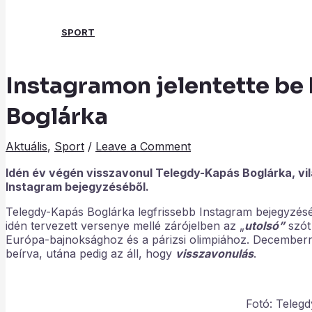
SPORT
Instagramon jelentette be
Search
Boglárka
Aktuális
,
Sport
/
Leave a Comment
Idén év végén visszavonul Telegdy-Kapás Boglárka, vil
Instagram bejegyzéséből.
Telegdy-Kapás Boglárka legfrissebb Instagram bejegyzéséb
idén tervezett versenye mellé zárójelben az „
utolsó”
szót 
Európa-bajnoksághoz és a párizsi olimpiához. Decemberre
beírva, utána pedig az áll, hogy
visszavonulás
.
Fotó: Teleg