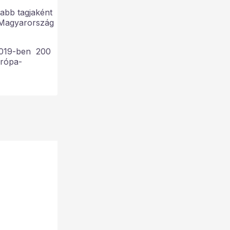
abb tagjaként
n Magyarország
 2019-ben 200
urópa-