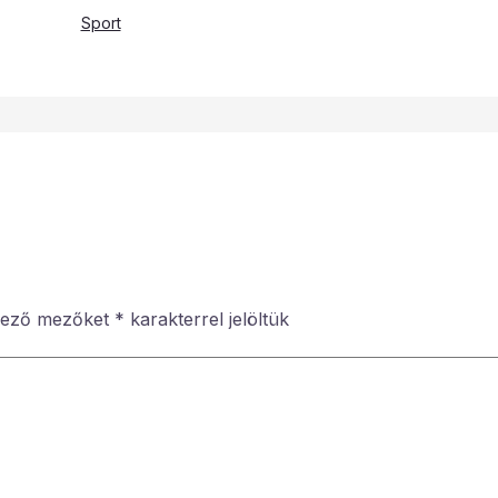
Sport
lező mezőket
*
karakterrel jelöltük