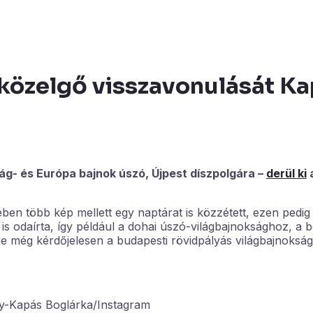
 közelgő visszavonulását K
ág- és Európa bajnok úszó, Újpest díszpolgára –
derül ki
en több kép mellett egy naptárat is közzétett, ezen pedig
is odaírta, így például a dohai úszó-világbajnoksághoz, a b
 még kérdőjelesen a budapesti rövidpályás világbajnokság
dy-Kapás Boglárka/Instagram