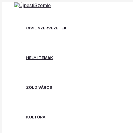
Skip
Post
Type
Name*
Email*
Website
to
navigation
here..
content
CIVIL SZERVEZETEK
HELYI TÉMÁK
ZÖLD VÁROS
KULTÚRA