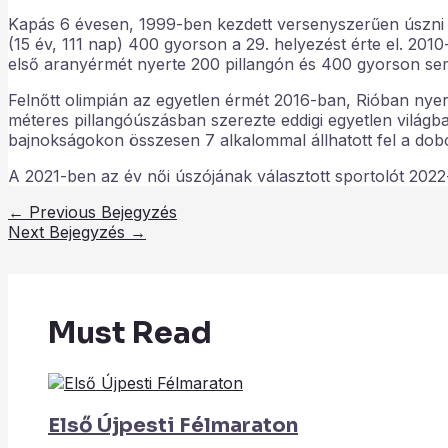
Kapás 6 évesen, 1999-ben kezdett versenyszerűen úszni és
(15 év, 111 nap) 400 gyorson a 29. helyezést érte el. 201
első aranyérmét nyerte 200 pillangón és 400 gyorson se
Felnőtt olimpián az egyetlen érmét 2016-ban, Rióban nye
méteres pillangóúszásban szerezte eddigi egyetlen világ
bajnokságokon összesen 7 alkalommal állhatott fel a dob
A 2021-ben az év női úszójának választott sportolót 2022
←
Previous Bejegyzés
Next Bejegyzés
→
Must Read
Első Újpesti Félmaraton