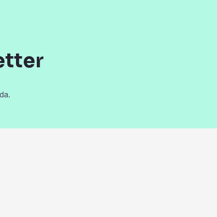
etter
da.