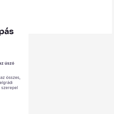
apás
az úszó
 az összes,
elgrádi
 szerepel