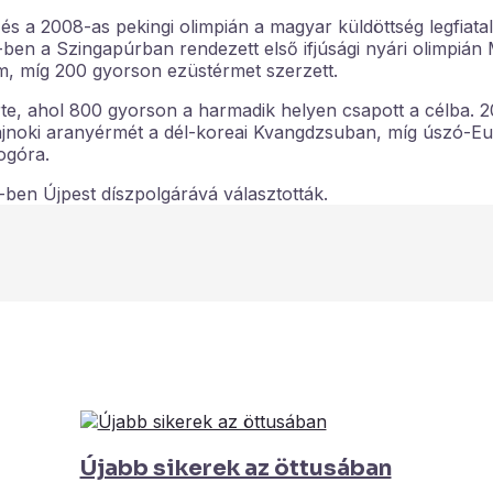
 a 2008-as pekingi olimpián a magyar küldöttség legfiatal
0-ben a Szingapúrban rendezett első ifjúsági nyári olimpiá
m, míg 200 gyorson ezüstérmet szerzett.
rte, ahol 800 gyorson a harmadik helyen csapott a célba.
bajnoki aranyérmét a dél-koreai Kvangdzsuban, míg úszó-E
ogóra.
-ben Újpest díszpolgárává választották.
Újabb sikerek az öttusában