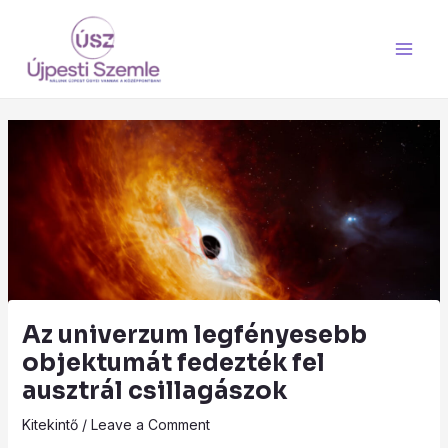
Skip
Main
to
Men
content
Az univerzum legfényesebb
objektumát fedezték fel
ausztrál csillagászok
Kitekintő
/
Leave a Comment