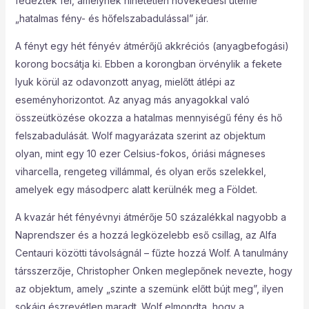
fedezték fel, amelynek hihetetlen növekedési üteme
„hatalmas fény- és hőfelszabadulással” jár.
A fényt egy hét fényév átmérőjű akkréciós (anyagbefogási)
korong bocsátja ki. Ebben a korongban örvénylik a fekete
lyuk körül az odavonzott anyag, mielőtt átlépi az
eseményhorizontot. Az anyag más anyagokkal való
összeütközése okozza a hatalmas mennyiségű fény és hő
felszabadulását. Wolf magyarázata szerint az objektum
olyan, mint egy 10 ezer Celsius-fokos, óriási mágneses
viharcella, rengeteg villámmal, és olyan erős szelekkel,
amelyek egy másodperc alatt kerülnék meg a Földet.
A kvazár hét fényévnyi átmérője 50 százalékkal nagyobb a
Naprendszer és a hozzá legközelebb eső csillag, az Alfa
Centauri közötti távolságnál – fűzte hozzá Wolf. A tanulmány
társszerzője, Christopher Onken meglepőnek nevezte, hogy
az objektum, amely „szinte a szemünk előtt bújt meg”, ilyen
sokáig észrevétlen maradt. Wolf elmondta, hogy a