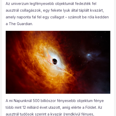
Az univerzum legfényesebb objektumát fedezték fel
ausztrál csillagászok, egy fekete lyuk által táplált kvazárt,
amely naponta fal fel egy csillagot – számolt be róla kedden
a The Guardian.
A mi Napunknál 500 billiószor fényesebb objektum fénye
több mint 12 milliárd évet utazott, amíg elérte a Földet. Az
ausztrál tudósok szerint a kvazár (rendkívül fényes,