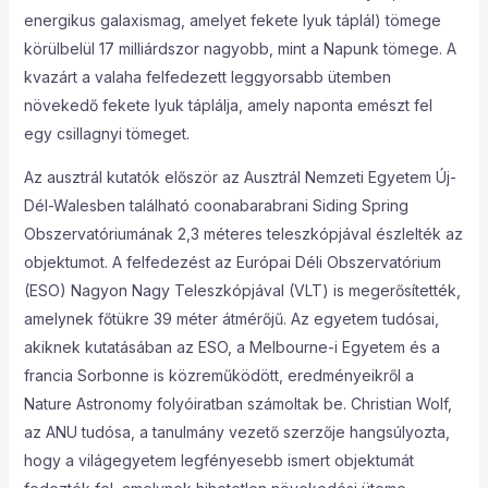
energikus galaxismag, amelyet fekete lyuk táplál) tömege
körülbelül 17 milliárdszor nagyobb, mint a Napunk tömege. A
kvazárt a valaha felfedezett leggyorsabb ütemben
növekedő fekete lyuk táplálja, amely naponta emészt fel
egy csillagnyi tömeget.
Az ausztrál kutatók először az Ausztrál Nemzeti Egyetem Új-
Dél-Walesben található coonabarabrani Siding Spring
Obszervatóriumának 2,3 méteres teleszkópjával észlelték az
objektumot. A felfedezést az Európai Déli Obszervatórium
(ESO) Nagyon Nagy Teleszkópjával (VLT) is megerősítették,
amelynek főtükre 39 méter átmérőjű. Az egyetem tudósai,
akiknek kutatásában az ESO, a Melbourne-i Egyetem és a
francia Sorbonne is közreműködött, eredményeikről a
Nature Astronomy folyóiratban számoltak be. Christian Wolf,
az ANU tudósa, a tanulmány vezető szerzője hangsúlyozta,
hogy a világegyetem legfényesebb ismert objektumát