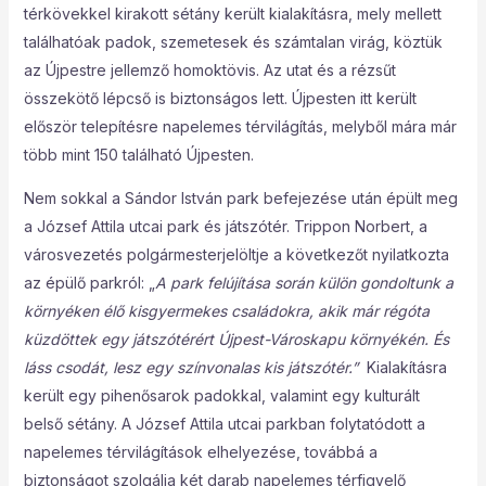
térkövekkel kirakott sétány került kialakításra, mely mellett
találhatóak padok, szemetesek és számtalan virág, köztük
az Újpestre jellemző homoktövis. Az utat és a rézsűt
összekötő lépcső is biztonságos lett. Újpesten itt került
először telepítésre napelemes térvilágítás, melyből mára már
több mint 150 található Újpesten.
Nem sokkal a Sándor István park befejezése után épült meg
a József Attila utcai park és játszótér. Trippon Norbert, a
városvezetés polgármesterjelöltje a következőt nyilatkozta
az épülő parkról: „
A park felújítása során külön gondoltunk a
környéken élő kisgyermekes családokra, akik már régóta
küzdöttek egy játszótérért Újpest-Városkapu környékén. És
láss csodát, lesz egy színvonalas kis játszótér.”
Kialakításra
került egy pihenősarok padokkal, valamint egy kulturált
belső sétány. A József Attila utcai parkban folytatódott a
napelemes térvilágítások elhelyezése, továbbá a
biztonságot szolgálja két darab napelemes térfigyelő