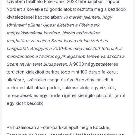
szívében található Főtér-park. 2023 februárjában Trippon
Norbert a következő gondolatokat osztotta meg a kezdődő
kivitelezéssel kapcsolatban:
Ki merem jelenteni, hogy
történelmi pillanat Újpest életében a Főtér-park
megvalósításának kezdete, hiszen évtizedekre
meghatározza majd a Szent István tér kinézetét és
hangulatát. Ahogyan a 2010-ben megvalósított főterünk is
maradandóan a főváros egyik legszebb terévé varázsolta a
Szent István teret Budapesten.
A 9000 négyzetméteres
területen kialakított parkba több mint 100 darab fa került
ültetésre, számtalan cserje és évelő növény mellett. A
parkban találhatóak padok, sakkasztalok, egy vízjáték,
teresedések és egy minden igényt kielégítő játszótér (erről
egy kicsit később).
Párhuzamosan a Főtér-parkkal épült meg a Bocskai,