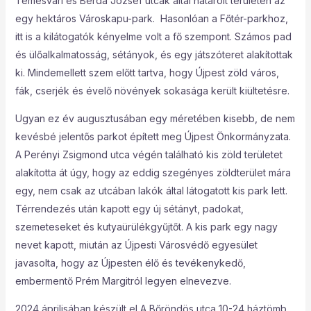
Temesvári és Berda József utcák által határolt területen az
egy hektáros Városkapu-park. Hasonlóan a Főtér-parkhoz,
itt is a kilátogatók kényelme volt a fő szempont. Számos pad
és ülőalkalmatosság, sétányok, és egy játszóteret alakítottak
ki. Mindemellett szem előtt tartva, hogy Újpest zöld város,
fák, cserjék és évelő növények sokasága került kiültetésre.
Ugyan ez év augusztusában egy méretében kisebb, de nem
kevésbé jelentős parkot épített meg Újpest Önkormányzata.
A Perényi Zsigmond utca végén található kis zöld területet
alakította át úgy, hogy az eddig szegényes zöldterület mára
egy, nem csak az utcában lakók által látogatott kis park lett.
Térrendezés után kapott egy új sétányt, padokat,
szemeteseket és kutyaürülékgyűjtőt. A kis park egy nagy
nevet kapott, miután az Újpesti Városvédő egyesület
javasolta, hogy az Újpesten élő és tevékenykedő,
embermentő Prém Margitról legyen elnevezve.
2024 áprilisában készült el A Bőröndös utca 10-24 háztömb