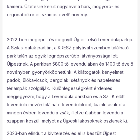
kamera. Ültetésre került nagylevelű hárs, mogyoró- és
orgonabokor és számos évelő növény.
2022-ben megépült és megnyílt Újpest első Levendulaparkja.
A Szilas-patak partján, a KRESZ pályával szemben található
park talán az egyik legnépszerűbb látványossága lett
Újpestnek. A parkban 5800 tő levendulában és 1400 tő évelő
növényben gyönyörködhetünk. A kilátogatók kényelmét
padok, ülőkavicsok, pergolák, sétányok és napelemes
térlámpák szolgálják. Különlegességként érdemes
megjegyezni, hogy a Levendula parkban és a SZTK előtti
levendula mezőn található levendulákból, kialakításuk óta
minden évben levendula zsák, illetve újabban levendula
szappan készül, melyet az Újpesti lakosoknak osztanak ki.
2023-ban elindult a kivitelezés és el is készült Újpest