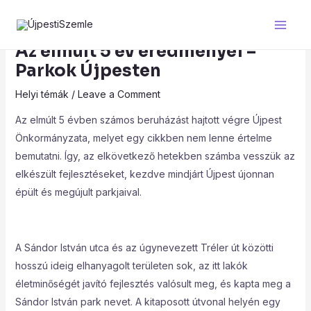
Skip
Post
Main
to
navigation
Men
content
Az elmúlt 5 év eredményei –
Parkok Újpesten
Helyi témák
/
Leave a Comment
Az elmúlt 5 évben számos beruházást hajtott végre Újpest
Önkormányzata, melyet egy cikkben nem lenne értelme
bemutatni. Így, az elkövetkező hetekben számba vesszük az
elkészült fejlesztéseket, kezdve mindjárt Újpest újonnan
épült és megújult parkjaival.
A Sándor István utca és az úgynevezett Tréler út közötti
hosszú ideig elhanyagolt területen sok, az itt lakók
életminőségét javító fejlesztés valósult meg, és kapta meg a
Sándor István park nevet. A kitaposott útvonal helyén egy