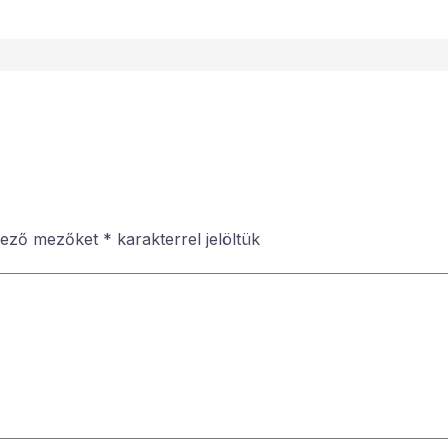
lező mezőket
*
karakterrel jelöltük