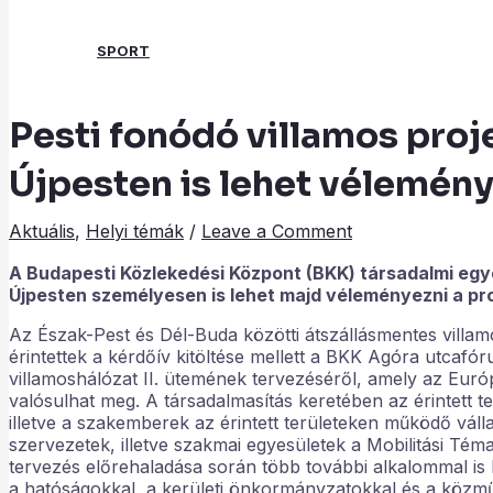
SPORT
Pesti fonódó villamos proj
Search
Újpesten is lehet vélemény
Aktuális
,
Helyi témák
/
Leave a Comment
A Budapesti Közlekedési Központ (BKK) társadalmi eg
Újpesten személyesen is lehet majd véleményezni a pro
Az Észak-Pest és Dél-Buda közötti átszállásmentes villam
érintettek a kérdőív kitöltése mellett a BKK Agóra utcafór
villamoshálózat II. ütemének tervezéséről, amely az Eur
valósulhat meg. A társadalmasítás keretében az érintett 
illetve a szakemberek az érintett területeken működő válla
szervezetek, illetve szakmai egyesületek a Mobilitási Tém
tervezés előrehaladása során több további alkalommal is
a hatóságokkal, a kerületi önkormányzatokkal és a közmű