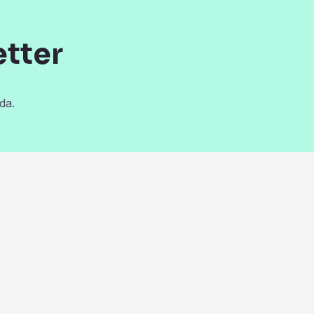
etter
da.