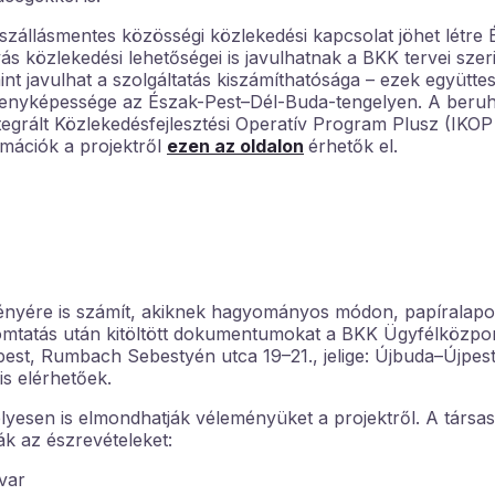
szállásmentes közösségi közlekedési kapcsolat jöhet létre 
s közlekedési lehetőségei is javulhatnak a BKK tervei szeri
nt javulhat a szolgáltatás kiszámíthatósága – ezek együtte
rsenyképessége az Észak-Pest–Dél-Buda-tengelyen. A beru
tegrált Közlekedésfejlesztési Operatív Program Plusz (IKOP
mációk a projektről
ezen az oldalon
érhetők el.
ényére is számít, akiknek hagyományos módon, papíralapo
omtatás után kitöltött dokumentumokat a BKK Ügyfélközpon
pest, Rumbach Sebestyén utca 19–21., jelige: Újbuda–Újpest
s elérhetőek.
yesen is elmondhatják véleményüket a projektről. A társa
k az észrevételeket:
dvar