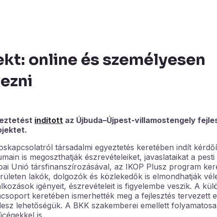
ekt: online és személyesen
ezni
yeztetést
indított
az Újbuda–Újpest-villamostengely fejle
jektet.
oskapcsolatról társadalmi egyeztetés keretében indít kérdő
umain is megoszthatják észrevételeiket, javaslataikat a pest
ópai Unió társfinanszírozásával, az IKOP Plusz program ke
területen lakók, dolgozók és közlekedők is elmondhatják vé
lkozások igényeit, észrevételeit is figyelembe veszik. A kül
acsoport keretében ismerhették meg a fejlesztés tervezett e
 lesz lehetőségük. A BKK szakemberei emellett folyamatos
cégekkel is.