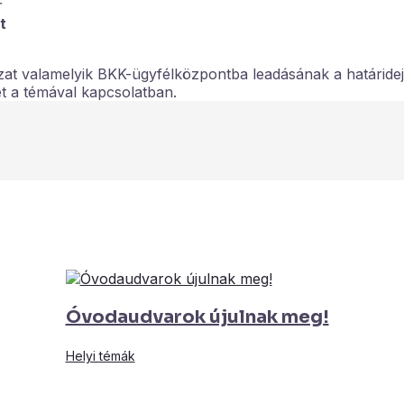
r
t
tozat valamelyik BKK-ügyfélközpontba leadásának a határide
t a témával kapcsolatban.
Óvodaudvarok újulnak meg!
Helyi témák