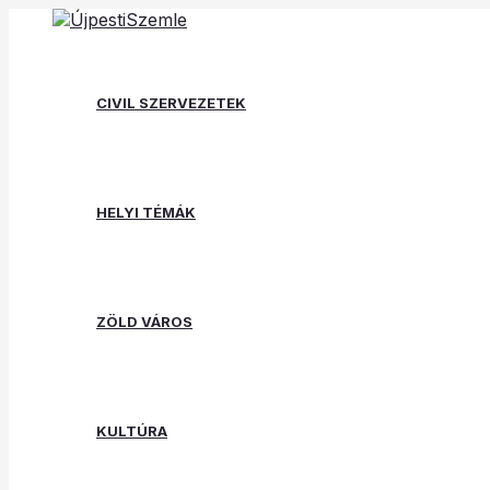
Skip
Post
Type
Name*
Email*
Website
to
navigation
here..
content
CIVIL SZERVEZETEK
HELYI TÉMÁK
ZÖLD VÁROS
KULTÚRA