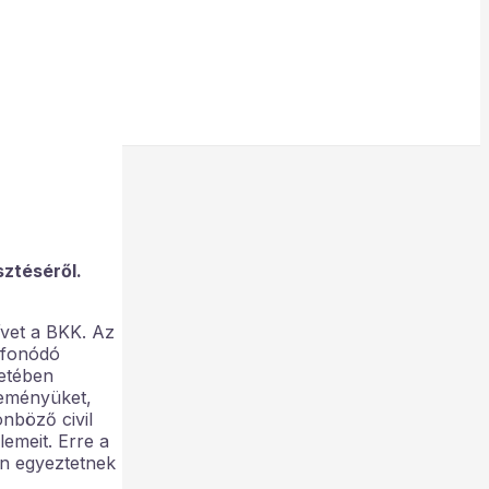
sztéséről.
ívet a BKK. Az
i fonódó
retében
leményüket,
önböző civil
lemeit. Erre a
an egyeztetnek