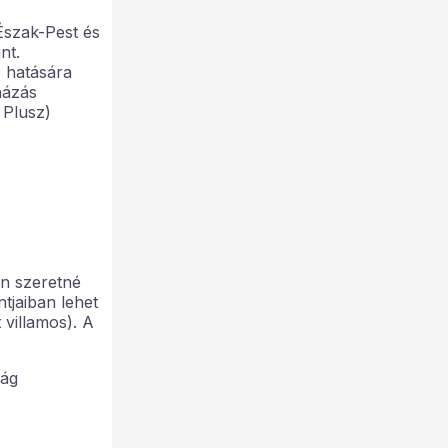
Észak-Pest és
nt.
s hatására
házás
 Plusz)
n szeretné
tjaiban lehet
 villamos). A
ság