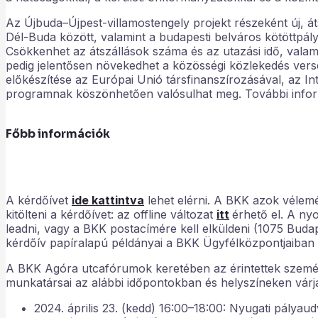
Az Újbuda–Újpest-villamostengely projekt részeként új, át
Dél-Buda között, valamint a budapesti belváros kötöttpályá
Csökkenhet az átszállások száma és az utazási idő, valami
pedig jelentősen növekedhet a közösségi közlekedés ve
előkészítése az Európai Unió társfinanszírozásával, az In
programnak köszönhetően valósulhat meg. További infor
Főbb információk
A kérdőívet
ide kattintva
lehet elérni. A BKK azok vélem
kitölteni a kérdőívet: az offline változat
itt
érhető el. A ny
leadni, vagy a BKK postacímére kell elküldeni (1075 Buda
kérdőív papíralapú példányai a BKK Ügyfélközpontjaiban i
A BKK Agóra utcafórumok keretében az érintettek személ
munkatársai az alábbi időpontokban és helyszíneken várjá
2024. április 23. (kedd) 16:00–18:00: Nyugati pályau