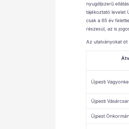
nyugdíjszerű ellátá
tájékoztató levele
csak a 65 év feletti
részesül, az is jogo
Az utalványokat öt 
Átv
Újpesti Vagyonkez
Újpesti Vásárcsar
Újpest Önkormány