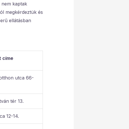
ha nem kaptak
tól megkérdeztük és
zerű ellátásban
t címe
tthon utca 66-
ván tér 13.
ca 12-14.