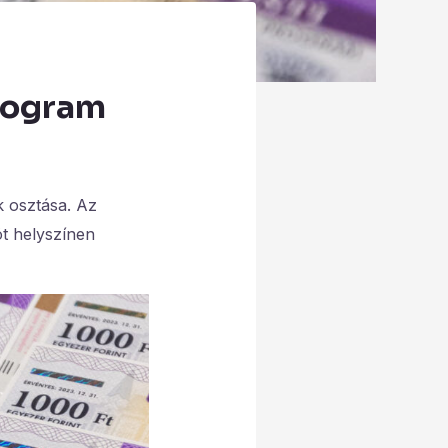
rogram
 osztása. Az
öt helyszínen