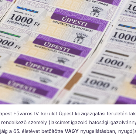
st Főváros IV. kerület Újpest közigazgatási területén lak
l rendelkező személy (lakcímet igazoló hatósági igazolvánny
áig a 65. életévét betöltötte
VAGY
nyugellátásban, nyugdíj