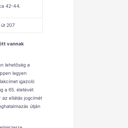
ca 42-44.
 út 207
zött vannak
an lehetőség a
éppen legyen
akcímet igazoló
g a 65. életévét
 az ellátás jogcímét
eghatalmazás útján
lelmiszerre