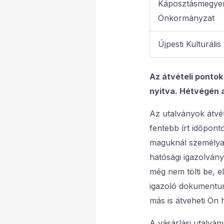
Káposztásmegyeri
Önkormányzat
Újpesti Kulturáli
Az átvételi pontok
nyitva. Hétvégén 
Az utalványok átvé
fentebb írt időpon
maguknál személyaz
hatósági igazolvány
még nem tölti be, e
igazoló dokumentum
más is átveheti Ön h
A vásárlási utalván