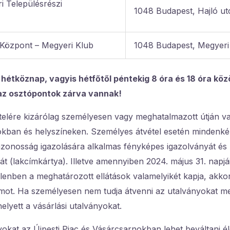
 Településrészi
1048 Budapest, Hajló ut
s Központ – Megyeri Klub
1048 Budapest, Megyeri
 hétköznap, vagyis hétfőtől péntekig 8 óra és 18 óra kö
az osztópontok zárva vannak!
telére kizárólag személyesen vagy meghatalmazott útján v
tokban és helyszíneken. Személyes átvétel esetén mindenk
onosság igazolására alkalmas fényképes igazolványát és l
át (lakcímkártya). Illetve amennyiben 2024. május 31. napjái
llenben a meghatározott ellátások valamelyikét kapja, akkor
ot. Ha személyesen nem tudja átvenni az utalványokat m
elyett a vásárlási utalványokat.
yokat az Újpesti Piac és Vásárcsarnokban lehet beváltani é