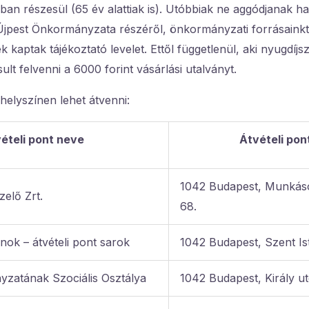
sban részesül (65 év alattiak is). Utóbbiak ne aggódjanak 
t Újpest Önkormányzata részéről, önkormányzati forrásaink
ek kaptak tájékoztató levelet. Ettől függetlenül, aki nyugdíjs
sult felvenni a 6000 forint vásárlási utalványt.
helyszínen lehet átvenni:
ételi pont neve
Átvételi pon
1042 Budapest, Munkáso
elő Zrt.
68.
nok – átvételi pont sarok
1042 Budapest, Szent Ist
zatának Szociális Osztálya
1042 Budapest, Király ut