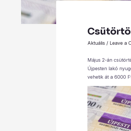
Csütörtö
Aktuális
/
Leave a 
Május 2-án csütört
Újpesten lakó nyug
vehetik át a 6000 Ft