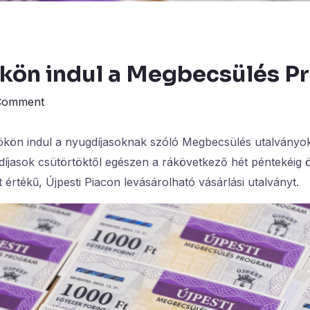
kön indul a Megbecsülés P
Comment
ökön indul a nyugdíjasoknak szóló Megbecsülés utalványok
díjasok csütörtöktől egészen a rákövetkező hét péntekéig 
 értékű, Újpesti Piacon levásárolható vásárlási utalványt.