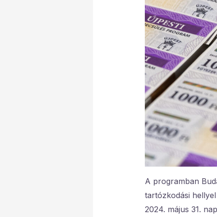
A programban Budape
tartózkodási hellye
2024. május 31. napj