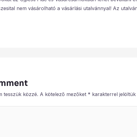
szesital nem vásárolható a vásárlási utalvánnyal! Az utal
omment
m tesszük közzé.
A kötelező mezőket
*
karakterrel jelöltük