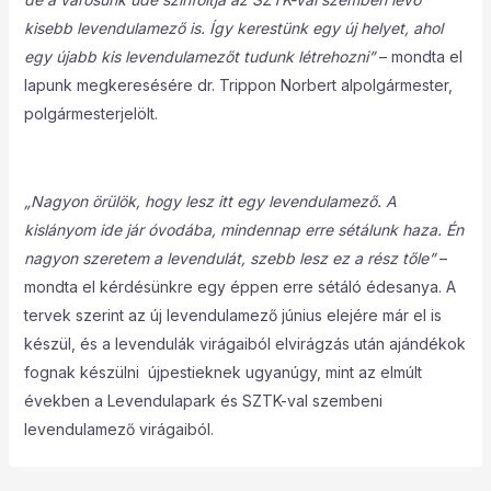
kisebb levendulamező is. Így kerestünk egy új helyet, ahol
egy újabb kis levendulamezőt tudunk létrehozni”
– mondta el
lapunk megkeresésére dr. Trippon Norbert alpolgármester,
polgármesterjelölt.
„Nagyon örülök, hogy lesz itt egy levendulamező. A
kislányom ide jár óvodába, mindennap erre sétálunk haza. Én
nagyon szeretem a levendulát, szebb lesz ez a rész tőle”
–
mondta el kérdésünkre egy éppen erre sétáló édesanya. A
tervek szerint az új levendulamező június elejére már el is
készül, és a levendulák virágaiból elvirágzás után ajándékok
fognak készülni újpestieknek ugyanúgy, mint az elmúlt
években a Levendulapark és SZTK-val szembeni
levendulamező virágaiból.