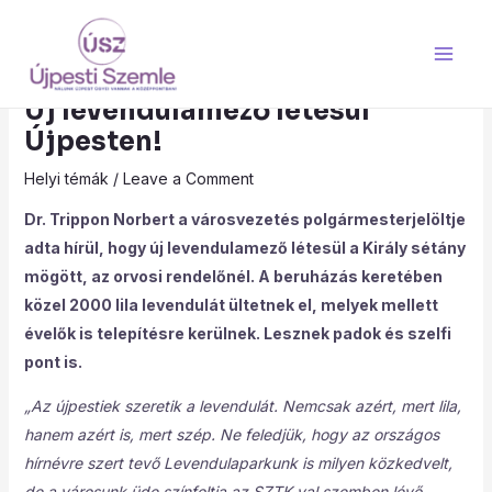
Skip
Post
Main
to
navigation
Men
content
Új levendulamező létesül
Újpesten!
Helyi témák
/
Leave a Comment
Dr. Trippon Norbert a városvezetés polgármesterjelöltje
adta hírül, hogy új levendulamező létesül a Király sétány
mögött, az orvosi rendelőnél. A beruházás keretében
közel 2000 lila levendulát ültetnek el, melyek mellett
évelők is telepítésre kerülnek. Lesznek padok és szelfi
pont is.
„Az újpestiek szeretik a levendulát. Nemcsak azért, mert lila,
hanem azért is, mert szép. Ne feledjük, hogy az országos
hírnévre szert tevő Levendulaparkunk is milyen közkedvelt,
de a városunk üde színfoltja az SZTK-val szemben lévő