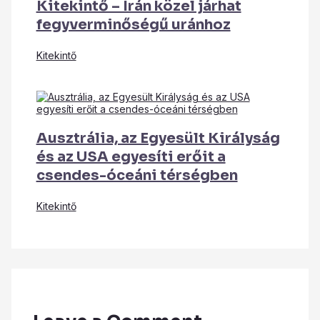
Kitekintő – Irán közel járhat
fegyverminőségű uránhoz
Kitekintő
Ausztrália, az Egyesült Királyság
és az USA egyesíti erőit a
csendes-óceáni térségben
Kitekintő