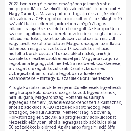
2023-ban a régió minden országában jellemző volt a
megugró infláció. Az elmúlt időszak inflációs tendenciáit
H.
Nagy Dániel
, a Mazars partnere foglalja össze: „Az elmúlt
időszakban a CEE-régióban a minimálbér és az átlagbér 10
százalékkal emelkedett, miközben a régió átlagos
inflációs rátája 9 százalék körül mozgott. Az Európai Unió
számos tagállamában a bérek növekedése meghaladta az
infláció mértékét, ezért az életszínvonal szinten maradt
vagy javult. Ezzel ellentétben Magyarországon az infláció
különösen magasra szökött: a 17 százalékos infláció
mellett a bérek csupán 11 százalékkal nőttek, ami 6,5
százalékos reálbércsökkenéssel járt. Magyarországon a
régióban a legnagyobb mértékű a reálbérek csökkenése,
a vizsgált országok közül csak Kazahsztánban és
Üzbegisztánban romlott a legjobban a fizetések
vásárlóértéke – mintegy 10 százalék körüli mértékben.
A foglalkoztatási adók terén jelentős eltérések figyelhetők
meg Európa különböző országai között. Egyes államok,
mint Bulgária, Magyarország, Románia és Ukrajna
egységes személyi jövedelemadó-rendszert alkalmaznak,
ahol az adókulcs 10–20 százalék között mozog. Más
országok, például Ausztria, Németország, Szlovénia,
Horvátország és Szlovákia a progresszív adókulcsokat
részesítik előnyben, ahol a legmagasabb adókulcs akár
50 százalékot is elérheti. Az általános forgalmi adó (áfa)