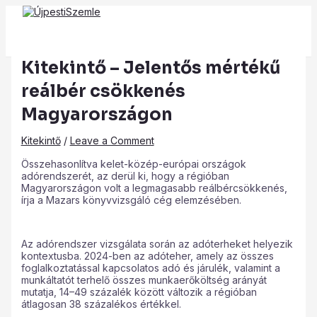
Main
Skip
Post
Type
Name*
Email*
Website
Menu
to
navigation
here..
content
Kitekintő – Jelentős mértékű
reálbér csökkenés
Magyarországon
Kitekintő
/
Leave a Comment
Összehasonlítva kelet-közép-európai országok
adórendszerét, az derül ki, hogy a régióban
Magyarországon volt a legmagasabb reálbércsökkenés,
írja a Mazars könyvvizsgáló cég elemzésében.
Az adórendszer vizsgálata során az adóterheket helyezik
kontextusba. 2024-ben az adóteher, amely az összes
foglalkoztatással kapcsolatos adó és járulék, valamint a
munkáltatót terhelő összes munkaerőköltség arányát
mutatja, 14–49 százalék között változik a régióban
átlagosan 38 százalékos értékkel.