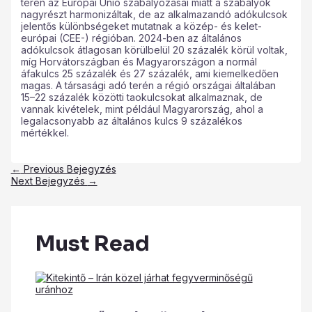
terén az Európai Unió szabályozásai miatt a szabályok
nagyrészt harmonizáltak, de az alkalmazandó adókulcsok
jelentős különbségeket mutatnak a közép- és kelet-
európai (CEE-) régióban. 2024-ben az általános
adókulcsok átlagosan körülbelül 20 százalék körül voltak,
míg Horvátországban és Magyarországon a normál
áfakulcs 25 százalék és 27 százalék, ami kiemelkedően
magas. A társasági adó terén a régió országai általában
15–22 százalék közötti taokulcsokat alkalmaznak, de
vannak kivételek, mint például
Magyarország, ahol a
legalacsonyabb az általános kulcs 9 százalékos
mértékkel.
←
Previous Bejegyzés
Next Bejegyzés
→
Must Read