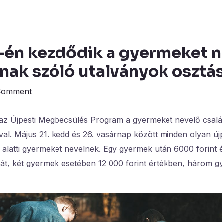
-én kezdődik a gyermeket 
nak szóló utalványok osztá
Comment
 az Újpesti Megbecsülés Program a gyermeket nevelő csal
al. Május 21. kedd és 26. vasárnap között minden olyan újp
v alatti gyermeket nevelnek. Egy gyermek után 6000 forint é
 át, két gyermek esetében 12 000 forint értékben, három 