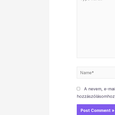
here..
Name*
A nevem, e-mai
hozzászólásomhoz