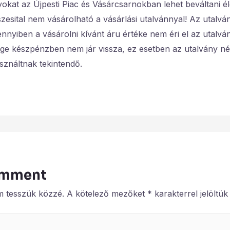
yokat az Újpesti Piac és Vásárcsarnokban lehet beváltani é
szesital nem vásárolható a vásárlási utalvánnyal! Az utal
nyiben a vásárolni kívánt áru értéke nem éri el az utalvá
ge készpénzben nem jár vissza, ez esetben az utalvány név
asználtnak tekintendő.
omment
m tesszük közzé.
A kötelező mezőket
*
karakterrel jelöltük