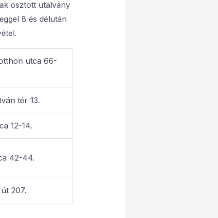
k osztott utalvány
eggel 8 és délután
étel.
tthon utca 66-
ván tér 13.
ca 12-14.
ca 42-44.
út 207.