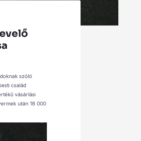
nevelő
sa
ádoknak szóló
esti család
rtékű vásárlási
gyermek után 18 000