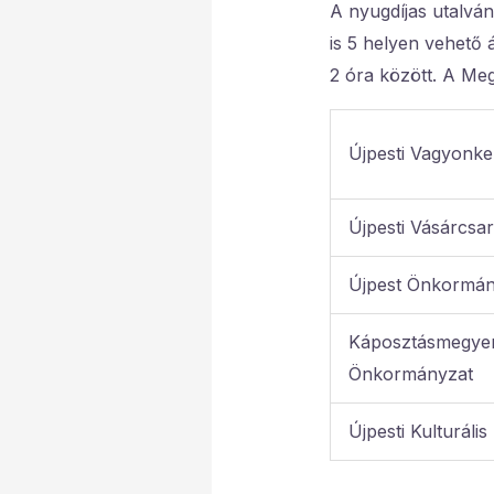
A nyugdíjas utalvá
is 5 helyen vehető 
2 óra között. A Meg
Újpesti Vagyonkez
Újpesti Vásárcsar
Újpest Önkormány
Káposztásmegyeri
Önkormányzat
Újpesti Kulturáli