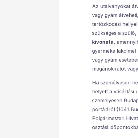
Az utalványokat átv
vagy gyám átveheti,
tartózkodási helly
szükséges a szülő,
kivonata
, amennyib
gyermeke lakcímet i
vagy gyám esetében 
magánokiratot vagy
Ha személyesen nem
helyett a vásárlási
személyesen Budape
portájáról (1041 Bu
Polgármesteri Hivat
osztási időpontokb