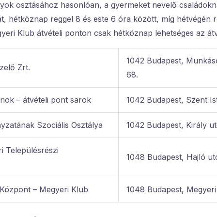
nyok osztásához hasonlóan, a gyermeket nevelő családokna
át, hétköznap reggel 8 és este 6 óra között, míg hétvégén r
yeri Klub átvételi ponton csak hétköznap lehetséges az átv
1042 Budapest, Munkáso
elő Zrt.
68.
nok – átvételi pont sarok
1042 Budapest, Szent Ist
zatának Szociális Osztálya
1042 Budapest, Király ut
 Településrészi
1048 Budapest, Hajló ut
s Központ – Megyeri Klub
1048 Budapest, Megyeri 