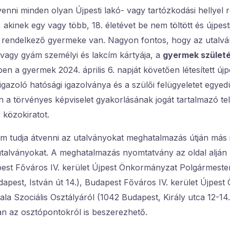
enni minden olyan Újpesti lakó- vagy tartózkodási hellyel 
 akinek egy vagy több, 18. életévet be nem töltött és újpest
el rendelkező gyermeke van. Nagyon fontos, hogy az utalv
 vagy gyám személyi és lakcím kártyája, a
gyermek születé
en a gyermek 2024. április 6. napját követően létesített újp
gazoló hatósági igazolványa és a szülői felügyeletet egyed
a törvényes képviselet gyakorlásának jogát tartalmazó telj
 közokiratot.
 tudja átvenni az utalványokat meghatalmazás útján más i
 utalványokat. A meghatalmazás nyomtatvány az oldal alján 
st Főváros IV. kerület Újpest Önkormányzat Polgármester
dapest, István út 14.), Budapest Főváros IV. kerület Újpes
ala Szociális Osztályáról (1042 Budapest, Király utca 12-14.
an az osztópontokról is beszerezhető.