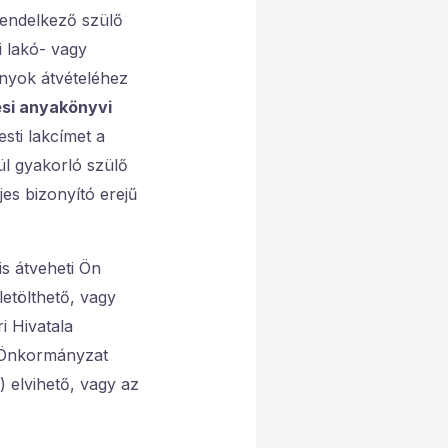
rendelkező szülő
i lakó- vagy
ányok átvételéhez
si anyakönyvi
esti lakcímet a
ül gyakorló szülő
es bizonyító erejű
s átveheti Ön
letölthető, vagy
i Hivatala
t Önkormányzat
) elvihető, vagy az