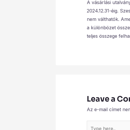
A vásárlási utalván
2024.12.31-éig. Sze
nem válthatók. Amen
a különbözet össze
teljes összege felh
Leave a C
Az e-mail címet ne
Type