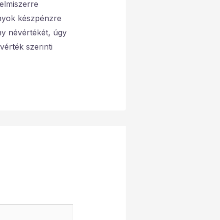
lelmiszerre
ványok készpénzre
ny névértékét, úgy
érték szerinti