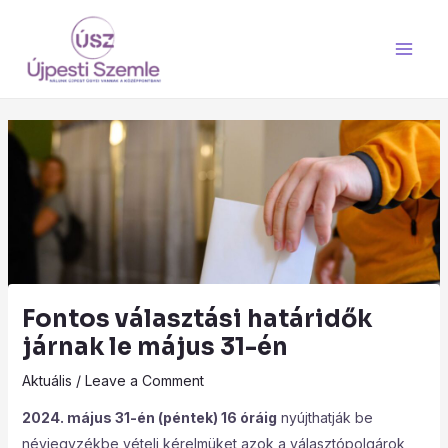
Skip
Main
to
Men
content
Fontos választási határidők
járnak le május 31-én
Aktuális
/
Leave a Comment
2024. május 31-én (péntek) 16 óráig
nyújthatják be
névjegyzékbe vételi kérelmüket azok a választópolgárok,