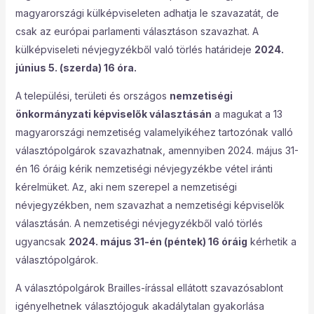
magyarországi külképviseleten adhatja le szavazatát, de
csak az európai parlamenti választáson szavazhat. A
külképviseleti névjegyzékből való törlés határideje
2024.
június 5. (szerda) 16 óra.
A települési, területi és országos
nemzetiségi
önkormányzati képviselők választásán
a magukat a 13
magyarországi nemzetiség valamelyikéhez tartozónak valló
választópolgárok szavazhatnak, amennyiben 2024. május 31-
én 16 óráig kérik nemzetiségi névjegyzékbe vétel iránti
kérelmüket. Az, aki nem szerepel a nemzetiségi
névjegyzékben, nem szavazhat a nemzetiségi képviselők
választásán. A nemzetiségi névjegyzékből való törlés
ugyancsak
2024. május 31-én (péntek) 16 óráig
kérhetik a
választópolgárok.
A választópolgárok Brailles-írással ellátott szavazósablont
igényelhetnek választójoguk akadálytalan gyakorlása