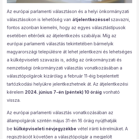
Az európai parlamenti választáson és a helyi önkormányzati
választásokon is lehetőség van
átjelentkezéssel
szavazni,
fontos azonban kiemelni, hogy az egyes választástípusok
esetében eltérőek az átjelentkezés szabályai. Míg az
európai parlamenti választás tekintetében bármelyik
magyarországi településre át lehet jelentkezni és lehetséges
a külképviseleti szavazás is, addig az önkormányzati és
nemzetiségi önkormányzati választás vonatkozásában a
választópolgárok kizárólag a február 11-éig bejelentett
tartózkodási helyükre jelentkezhetnek át. Az átjelentkezési
kérelem
2024. június 7-én (péntek) 10 óráig
vonható
vissza.
Az európai parlamenti választás vonatkozásában az
állampolgárok szintén május 31-én 16 óráig nyújthatják
be
külképviseleti névjegyzékbe
vétel iránti kérelmüket. A
regisztrációt követően a választópolgár a megjelölt