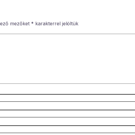
lező mezőket
*
karakterrel jelöltük