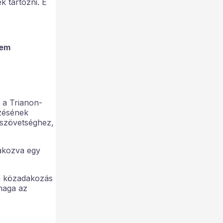
k tartozni. E
nem
 a Trianon-
rzésének
épszövetséghez,
lakozva egy
 a közadakozás
maga az