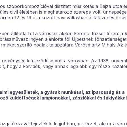
akos szoborkompozícióval díszített műalkotás a Bajza utca é
epülés civil életében is meghatározó szerepe volt: ünnepség
sárnap 12 és 13 óra között havi váltásban álltak zenés őrsé
.
ben állította föl a város az akkori Ferenc József téren: a
brászművész ingyen ajánlotta föl Újpestnek (önzetlenségét
rmekét szorító nőalak talapzatára Vörösmarty Mihály Az 
 reménység kifejeződése volt a városban. Az 1938. novemb
olt, hogy a Felvidék, vagy annak legalább egy része hazat
almi egyesületek, a gyárak munkásai, az iparosság és a
öző küldöttségek lampionokkal, zászlókkal és fáklyákkal
azgató szavai fejezték ki legjobban, mit érzett akkor a vár