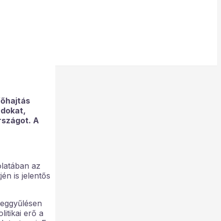
főhajtás
ádokat,
rszágot. A
olatában az
én is jelentős
meggyűlésen
litikai erő a