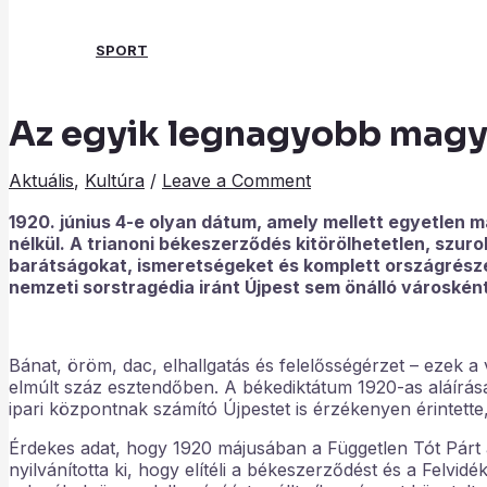
SPORT
Az egyik legnagyobb magya
Search
Aktuális
,
Kultúra
/
Leave a Comment
1920. június 4-e olyan dátum, amely mellett egyetlen 
nélkül. A trianoni békeszerződés kitörölhetetlen, sz
barátságokat, ismeretségeket és komplett országrészek
nemzeti sorstragédia iránt Újpest sem önálló városkén
Bánat, öröm, dac, elhallgatás és felelősségérzet – ezek 
elmúlt száz esztendőben. A békediktátum 1920-as aláírása
ipari központnak számító Újpestet is érzékenyen érintett
Érdekes adat, hogy 1920 májusában a Független Tót Pár
nyilvánította ki, hogy elítéli a békeszerződést és a Felvidé