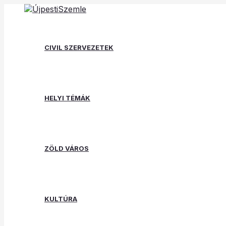
Skip
Post
Type
Name*
Email*
Website
to
navigation
here..
content
CIVIL SZERVEZETEK
HELYI TÉMÁK
ZÖLD VÁROS
KULTÚRA