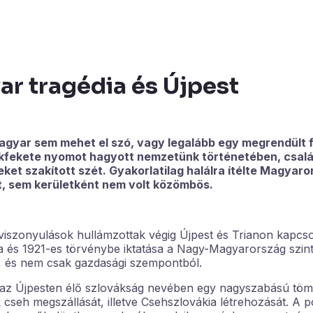
r tragédia és Újpest
magyar sem mehet el szó, vagy legalább egy megrendült 
urokfekete nyomot hagyott nemzetünk történetében, csal
et szakított szét. Gyakorlatilag halálra ítélte Magyaro
t, sem kerületként nem volt közömbös.
a viszonyulások hullámzottak végig Újpest és Trianon kapcs
 és 1921-es törvénybe iktatása a Nagy-Magyarország szintj
e, és nem csak gazdasági szempontból.
t az Újpesten élő szlovákság nevében egy nagyszabású tö
k cseh megszállását, illetve Csehszlovákia létrehozását. A po