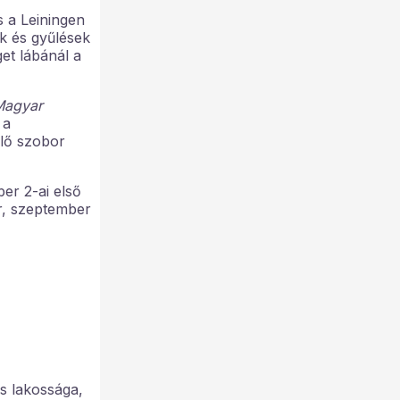
s a Leiningen
ek és gyűlések
get lábánál a
Magyar
 a
élő szobor
er 2-ai első
ér, szeptember
os lakossága,