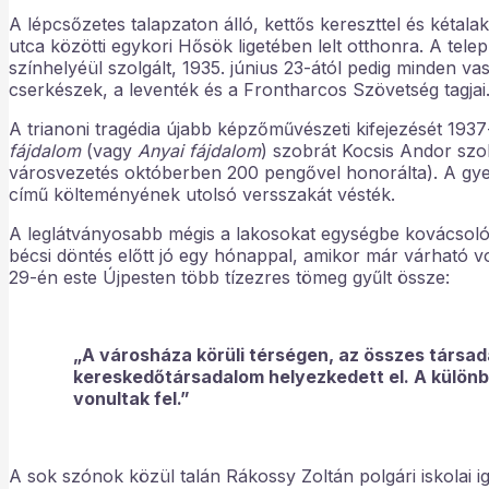
A lépcsőzetes talapzaton álló, kettős kereszttel és kétal
utca közötti egykori Hősök ligetében lelt otthonra. A tel
színhelyéül szolgált, 1935. június 23-ától pedig minden va
cserkészek, a leventék és a Frontharcos Szövetség tagjai
A trianoni tragédia újabb képzőművészeti kifejezését 1937-
fájdalom
(vagy
Anyai fájdalom
) szobrát Kocsis Andor szo
városvezetés októberben 200 pengővel honorálta). A gye
című költeményének utolsó versszakát vésték.
A leglátványosabb mégis a lakosokat egységbe kovácsoló
bécsi döntés előtt jó egy hónappal, amikor már várható v
29-én este Újpesten több tízezres tömeg gyűlt össze:
„A városháza körüli térségen, az összes társad
kereskedőtársadalom helyezkedett el. A különb
vonultak fel.”
A sok szónok közül talán Rákossy Zoltán polgári iskolai ig