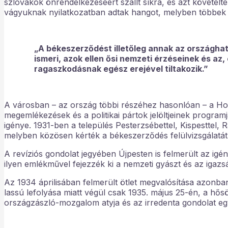
szlovákok önrendelkezéséért szállt síkra, és azt követel
vágyuknak nyilatkozatban adtak hangot, melyben többek 
„A békeszerződést illetőleg annak az országha
ismeri, azok ellen ősi nemzeti érzéseinek és az
ragaszkodásnak egész erejével tiltakozik.”
A városban – az ország többi részéhez hasonlóan – a Hort
megemlékezések és a politikai pártok jelöltjeinek programj
igénye. 1931-ben a település Pesterzsébettel, Kispesttel,
melyben közösen kérték a békeszerződés felülvizsgálatát
A revíziós gondolat jegyében Újpesten is felmerült az i
ilyen emlékművel fejezzék ki a nemzeti gyászt és az igazsá
Az 1934 áprilisában felmerült ötlet megvalósítása azonb
lassú lefolyása miatt végül csak 1935. május 25-én, a h
országzászló-mozgalom atyja és az irredenta gondolat e