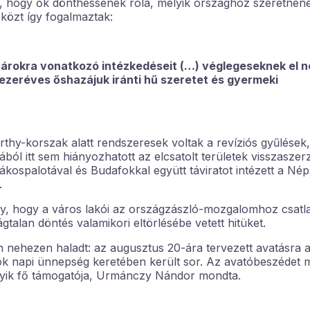
te, hogy ők dönthessenek róla, melyik országhoz szeretnéne
közt így fogalmaztak:
tárokra vonatkozó intézkedéseit (…) véglegeseknek el 
, ezeréves őshazájuk iránti hű szeretet és gyermeki
hy-korszak alatt rendszeresek voltak a revíziós gyűlések,
ából itt sem hiányozhatott az elcsatolt területek visszasze
 Rákospalotával és Budafokkal együtt táviratot intézett a N
.
gény, hogy a város lakói az országzászló-mozgalomhoz csat
gtalan döntés valamikori eltörlésébe vetett hitüket.
an nehezen haladt: az augusztus 20-ára tervezett avatásra
ősök napi ünnepség keretében került sor. Az avatóbeszédet 
gyik fő támogatója, Urmánczy Nándor mondta.