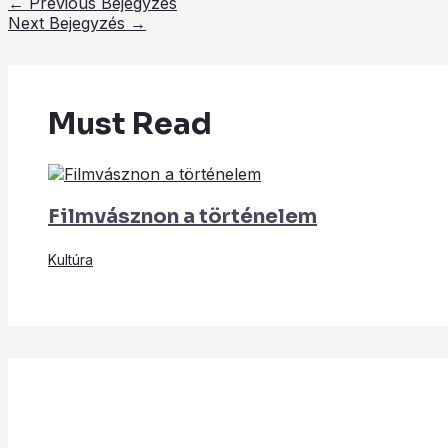
←
Previous Bejegyzés
Next Bejegyzés
→
Must Read
Filmvásznon a történelem
Kultúra