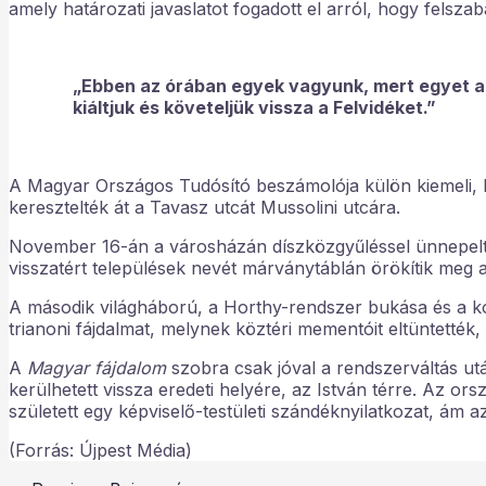
amely határozati javaslatot fogadott el arról, hogy felszab
„Ebben az órában egyek vagyunk, mert egyet ak
kiáltjuk és követeljük vissza a Felvidéket.”
A Magyar Országos Tudósító beszámolója külön kiemeli, 
keresztelték át a Tavasz utcát Mussolini utcára.
November 16-án a városházán díszközgyűléssel ünnepelték
visszatért települések nevét márványtáblán örökítik meg 
A második világháború, a Horthy-rendszer bukása és a kom
trianoni fájdalmat, melynek köztéri mementóit eltüntették,
A
Magyar fájdalom
szobra csak jóval a rendszerváltás u
kerülhetett vissza eredeti helyére, az István térre. Az ors
született egy képviselő-testületi szándéknyilatkozat, ám 
(Forrás: Újpest Média)