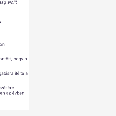
ság alól”
:
,
pon
öntött, hogy a
tásra ítélte a
ezésére
bben az évben