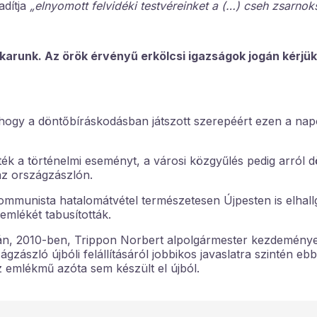
adítja
„elnyomott felvidéki testvéreinket a (…) cseh zsarnok
arunk. Az örök érvényű erkölcsi igazságok jogán kérjük
hogy a döntőbíráskodásban játszott szerepéért ezen a na
 a történelmi eseményt, a városi közgyűlés pedig arról d
az országzászlón.
munista hatalomátvétel természetesen Újpesten is elhallga
 emlékét tabusították.
tán, 2010-ben, Trippon Norbert alpolgármester kezdemény
zágzászló újbóli felállításáról jobbikos javaslatra szintén e
az emlékmű azóta sem készült el újból.