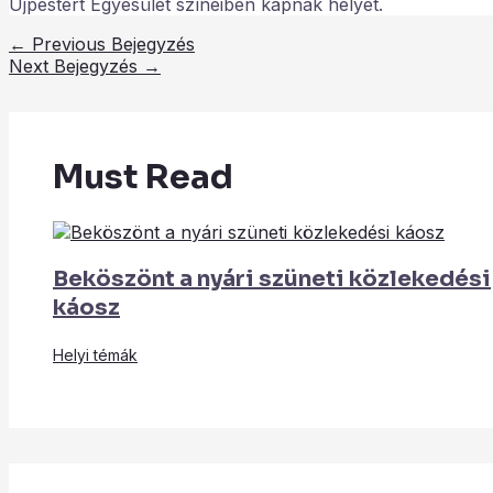
Újpestért Egyesület színeiben kapnak helyet.
←
Previous Bejegyzés
Next Bejegyzés
→
Must Read
Beköszönt a nyári szüneti közlekedési
káosz
Helyi témák