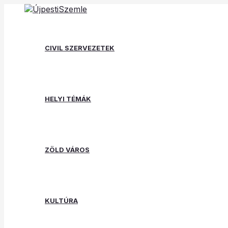
Skip
Post
Type
Name*
Email*
Website
to
navigation
here..
content
CIVIL SZERVEZETEK
HELYI TÉMÁK
ZÖLD VÁROS
KULTÚRA