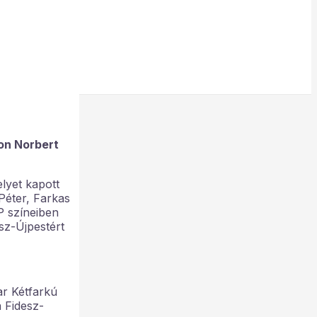
pon Norbert
elyet kapott
Péter, Farkas
P színeiben
sz-Újpestért
ar Kétfarkú
a Fidesz-