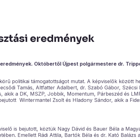
asztási eredmények
s eredmények. Októbertől Újpest polgármestere dr. Trip
körű politikai támogatottságot mutat. A képviselők között h
ecsődi Tamás, Altfatter Adalbert, dr. Szabó Gábor, Szécsi 
f is, akik a DK, MSZP, Jobbik, Momentum, Párbeszéd és LM
ejutott Wintermantel Zsolt és Hladony Sándor, akik a Fide
viselő is bejutott, köztük Nagy Dávid és Bauer Béla a Magy
ében. Emellett Rádi Attila, Bartók Béla és dr. Kató Balázs 