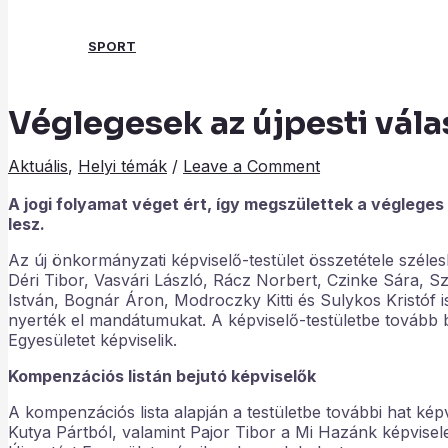
SPORT
Véglegesek az újpesti vál
Search
Aktuális
,
Helyi témák
/
Leave a Comment
A jogi folyamat véget ért, így megszülettek a véglege
lesz.
Az új önkormányzati képviselő-testület összetétele széles
Déri Tibor, Vasvári László, Rácz Norbert, Czinke Sára, Sz
István, Bognár Áron, Modroczky Kitti és Sulykos Kristó
nyerték el mandátumukat. A képviselő-testületbe tovább b
Egyesületet képviselik.
Kompenzációs listán bejutó képviselők
A kompenzációs lista alapján a testületbe további hat kép
Kutya Pártból, valamint Pajor Tibor a Mi Hazánk képviselet