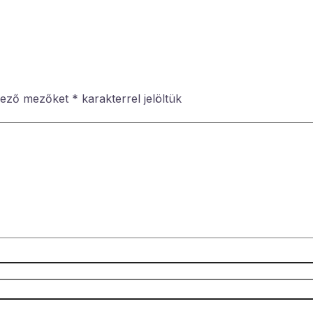
lező mezőket
*
karakterrel jelöltük