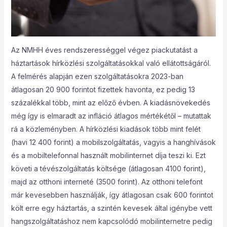
Az NMHH éves rendszerességgel végez piackutatást a
háztartások hírközlési szolgáltatásokkal való ellátottságáról.
A felmérés alapján ezen szolgáltatásokra 2023-ban
átlagosan 20 900 forintot fizettek havonta, ez pedig 13
százalékkal több, mint az előző évben. A kiadásnövekedés
még így is elmaradt az infláció átlagos mértékétől – mutattak
rá a közleményben. A hírközlési kiadások több mint felét
(havi 12 400 forint) a mobilszolgáltatás, vagyis a hanghívások
és a mobiltelefonnal használt mobilinternet díja teszi ki. Ezt
követi a tévészolgáltatás költsége (átlagosan 4100 forint),
majd az otthoni interneté (3500 forint). Az otthoni telefont
már kevesebben használják, így átlagosan csak 600 forintot
költ erre egy háztartás, a szintén kevesek által igénybe vett
hangszolgáltatáshoz nem kapcsolódó mobilinternetre pedig