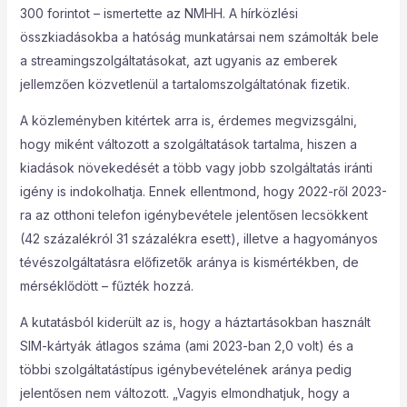
300 forintot – ismertette az NMHH. A hírközlési
összkiadásokba a hatóság munkatársai nem számolták bele
a streamingszolgáltatásokat, azt ugyanis az emberek
jellemzően közvetlenül a tartalomszolgáltatónak fizetik.
A közleményben kitértek arra is, érdemes megvizsgálni,
hogy miként változott a szolgáltatások tartalma, hiszen a
kiadások növekedését a több vagy jobb szolgáltatás iránti
igény is indokolhatja. Ennek ellentmond, hogy 2022-ről 2023-
ra az otthoni telefon igénybevétele jelentősen lecsökkent
(42 százalékról 31 százalékra esett), illetve a hagyományos
tévészolgáltatásra előfizetők aránya is kismértékben, de
mérséklődött – fűzték hozzá.
A kutatásból kiderült az is, hogy a háztartásokban használt
SIM-kártyák átlagos száma (ami 2023-ban 2,0 volt) és a
többi szolgáltatástípus igénybevételének aránya pedig
jelentősen nem változott. „Vagyis elmondhatjuk, hogy a