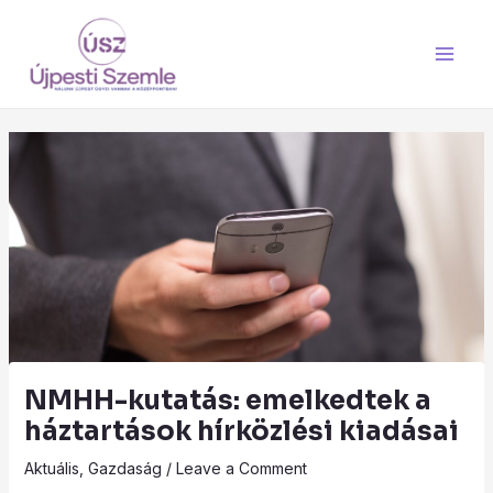
Skip
Main
to
Men
content
NMHH-kutatás: emelkedtek a
háztartások hírközlési kiadásai
Aktuális
,
Gazdaság
/
Leave a Comment