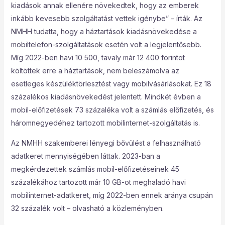
kiadások annak ellenére növekedtek, hogy az emberek
inkább kevesebb szolgáltatást vettek igénybe” – írták. Az
NMHH tudatta, hogy a háztartások kiadásnövekedése a
mobiltelefon-szolgáltatások esetén volt a legjelentősebb.
Míg 2022-ben havi 10 500, tavaly már 12 400 forintot
költöttek erre a háztartások, nem beleszámolva az
esetleges készüléktörlesztést vagy mobilvásárlásokat. Ez 18
százalékos kiadásnövekedést jelentett. Mindkét évben a
mobil-előfizetések 73 százaléka volt a számlás előfizetés, és
háromnegyedéhez tartozott mobilinternet-szolgáltatás is.
Az NMHH szakemberei lényegi bővülést a felhasználható
adatkeret mennyiségében láttak. 2023-ban a
megkérdezettek számlás mobil-előfizetéseinek 45
százalékához tartozott már 10 GB-ot meghaladó havi
mobilinternet-adatkeret, míg 2022-ben ennek aránya csupán
32 százalék volt – olvasható a közleményben.