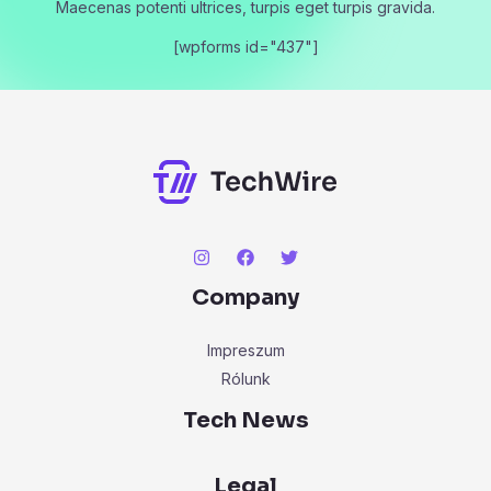
Maecenas potenti ultrices, turpis eget turpis gravida.
[wpforms id="437"]
Company
Impreszum
Rólunk
Tech News
Legal