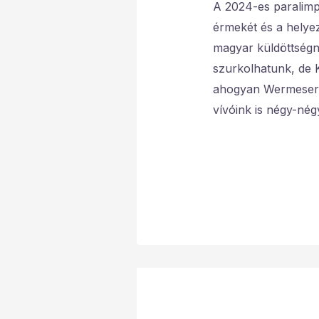
A 2024-es paralim
érmekét és a helyez
magyar küldöttségn
szurkolhatunk, de 
ahogyan Wermeser Z
vívóink is négy-nég