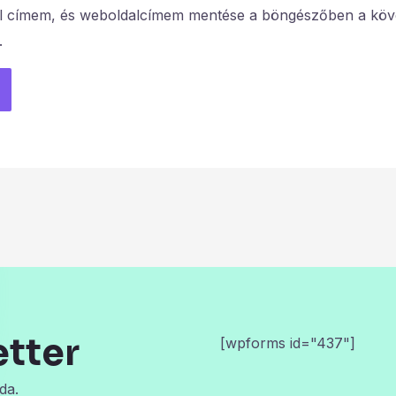
l címem, és weboldalcímem mentése a böngészőben a köv
.
etter
[wpforms id="437"]
da.