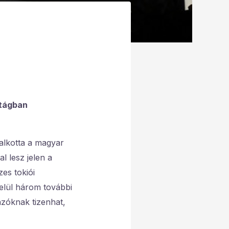
rtágban
alkotta a magyar
l lesz jelen a
es tokiói
elül három további
ázóknak tizenhat,