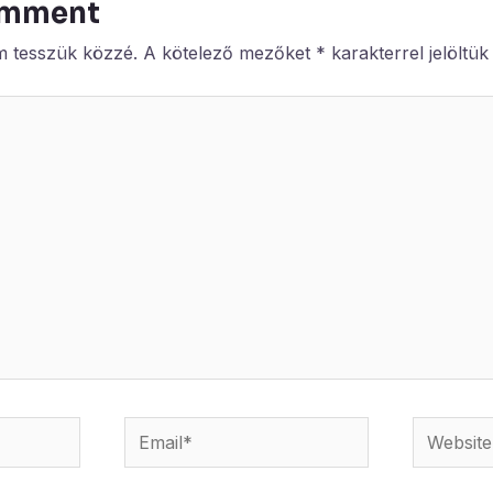
omment
m tesszük közzé.
A kötelező mezőket
*
karakterrel jelöltük
Email*
Website