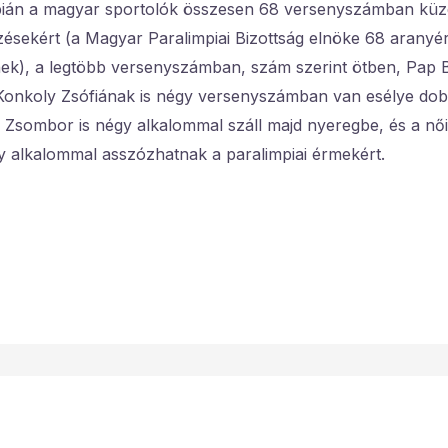
pián a magyar sportolók összesen 68 versenyszámban kü
ésekért (a Magyar Paralimpiai Bizottság elnöke 68 aranyér
ek), a legtöbb versenyszámban, szám szerint ötben, Pap 
Konkoly Zsófiának is négy versenyszámban van esélye dobo
sombor is négy alkalommal száll majd nyeregbe, és a nő
y alkalommal asszózhatnak a paralimpiai érmekért.