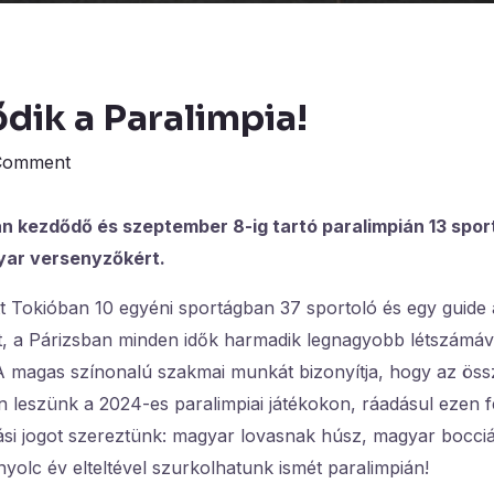
dik a Paralimpia!
Comment
n kezdődő és szeptember 8-ig tartó paralimpián 13 spo
yar versenyzőkért.
t Tokióban 10 egyéni sportágban 37 sportoló és egy guide 
t, a Párizsban minden idők harmadik legnagyobb létszámáva
A magas színonalú szakmai munkát bizonyítja, hogy az össz
 leszünk a 2024-es paralimpiai játékokon, ráadásul ezen f
lási jogot szereztünk: magyar lovasnak húsz, magyar bocci
olc év elteltével szurkolhatunk ismét paralimpián!