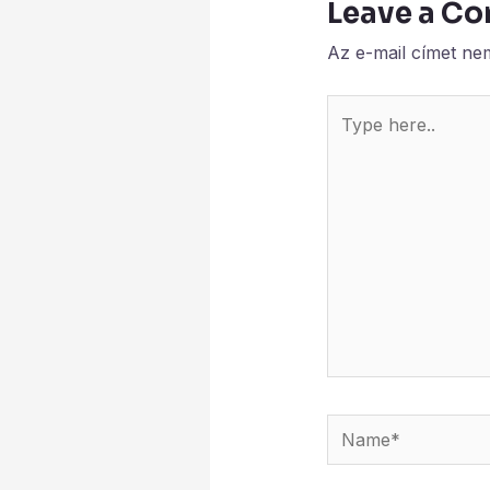
Leave a C
Az e-mail címet ne
Type
here..
Name*