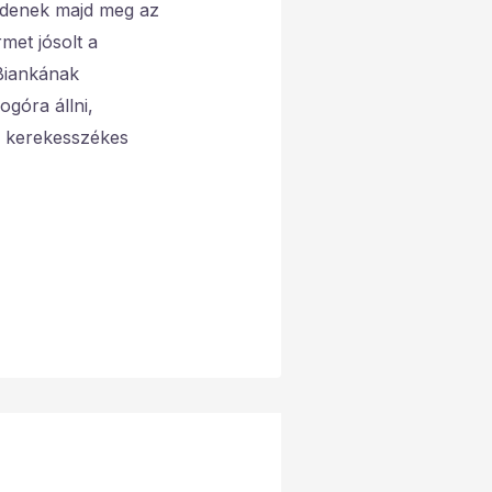
zdenek majd meg az
met jósolt a
Biankának
góra állni,
i kerekesszékes