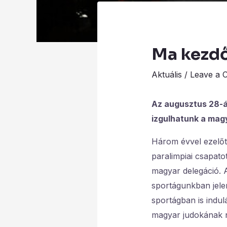
Ma kezdő
Aktuális
/
Leave a 
Az augusztus 28-á
izgulhatunk a mag
Három évvel ezelőt
paralimpiai csapato
magyar delegáció. 
sportágunkban jelen
sportágban is indu
magyar judokának ny