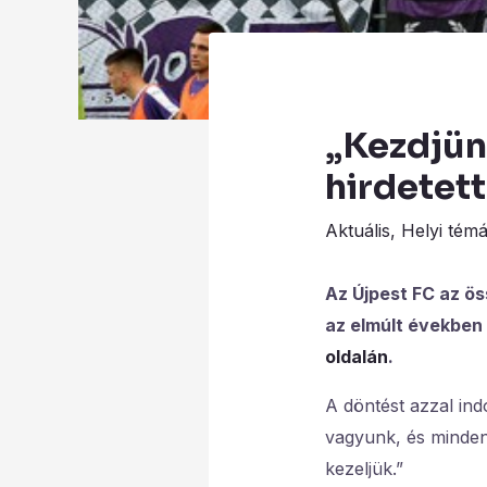
„Kezdjünk
hirdetett
Aktuális
,
Helyi tém
Az Újpest FC az ös
az elmúlt években 
oldalán
.
A döntést azzal ind
vagyunk, és minden
kezeljük.”