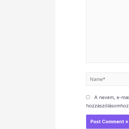
here..
Name*
A nevem, e-mai
hozzászólásomhoz