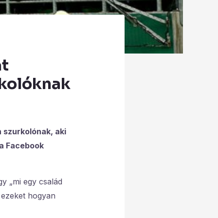
át
urkolóknak
 szurkolónak, aki
b a Facebook
gy „mi egy család
 ezeket hogyan