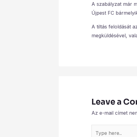
A szabályzat már ma
Újpest FC bármelyi
A tiltás feloldását 
megküldésével, val
Leave a C
Az e-mail címet ne
Type