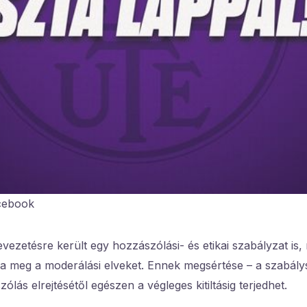
cebook
vezetésre került egy hozzászólási- és etikai szabályzat is,
za meg a moderálási elveket. Ennek megsértése – a szabály
lás elrejtésétől egészen a végleges kitiltásig terjedhet.