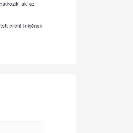
atkozik, aki az
ott profil linkjének