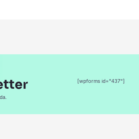
etter
[wpforms id="437"]
da.