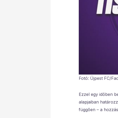
Fotó: Újpest FC/Fa
Ezzel egy időben be
alapjaiban határoz
függően – a hozzászó