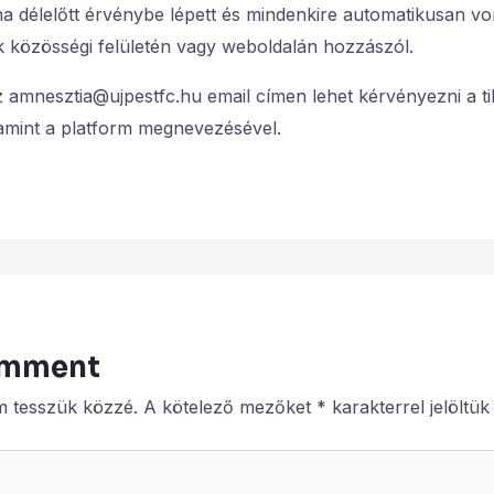
 délelőtt érvénybe lépett és mindenkire automatikusan von
k közösségi felületén vagy weboldalán hozzászól.
az amnesztia@ujpestfc.hu email címen lehet kérvényezni a tilt
amint a platform megnevezésével.
omment
m tesszük közzé.
A kötelező mezőket
*
karakterrel jelöltük