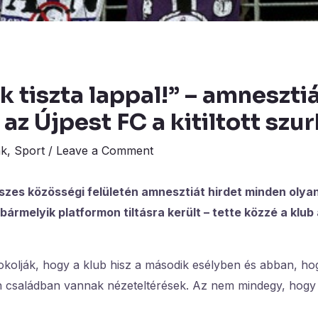
 tiszta lappal!” – amneszti
 az Újpest FC a kitiltott sz
ák
,
Sport
/
Leave a Comment
szes közösségi felületén amnesztiát hirdet minden olyan
bármelyik platformon tiltásra került – tette közzé a klu
okolják, hogy a klub hisz a második esélyben és abban, ho
 családban vannak nézeteltérések. Az nem mindegy, hogy