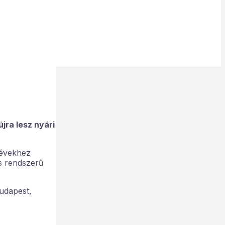
jra lesz nyári
 évekhez
is rendszerű
Budapest,