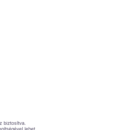
 biztosítva.
egítségével lehet.