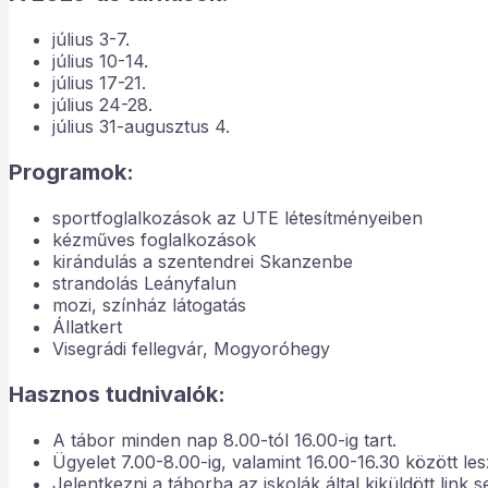
július 3-7.
július 10-14.
július 17-21.
július 24-28.
július 31-augusztus 4.
Programok:
sportfoglalkozások az UTE létesítményeiben
kézműves foglalkozások
kirándulás a szentendrei Skanzenbe
strandolás Leányfalun
mozi, színház látogatás
Állatkert
Visegrádi fellegvár, Mogyoróhegy
Hasznos tudnivalók:
A tábor minden nap 8.00-tól 16.00-ig tart.
Ügyelet 7.00-8.00-ig, valamint 16.00-16.30 között lesz
Jelentkezni a táborba az iskolák által kiküldött link s