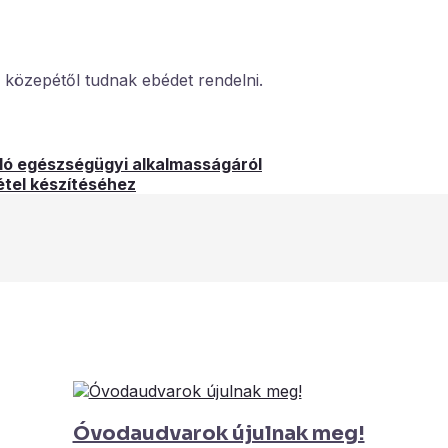
us közepétől tudnak ebédet rendelni.
uló egészségügyi alkalmasságáról
étel készítéséhez
Óvodaudvarok újulnak meg!