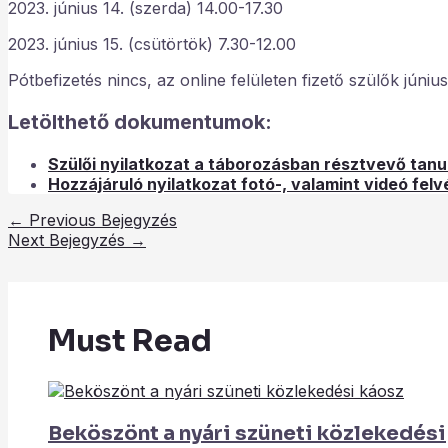
2023. június 14. (szerda) 14.00-17.30
2023. június 15. (csütörtök) 7.30-12.00
Pótbefizetés nincs, az online felületen fizető szülők júni
Letölthető dokumentumok:
Szülői nyilatkozat a táborozásban résztvevő tan
Hozzájáruló nyilatkozat fotó-, valamint videó felv
←
Previous Bejegyzés
Next Bejegyzés
→
Must Read
Beköszönt a nyári szüneti közlekedési