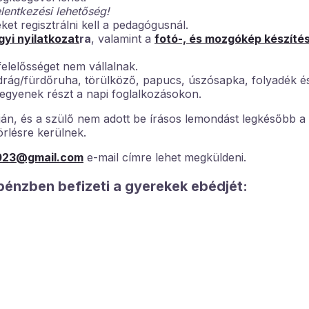
elentkezési lehetőség!
et regisztrálni kell a pedagógusnál.
gyi nyilatkozat
ra
, valamint a
fotó-, és mozgókép készíté
elelősséget nem vállalnak.
rág/fürdőruha, törülköző, papucs, úszósapka, folyadék és
vegyenek részt a napi foglalkozásokon.
n, és a szülő nem adott be írásos lemondást legkésőbb a t
örlésre kerülnek.
023@gmail.com
e-mail címre lehet megküldeni.
pénzben befizeti a gyerekek ebédjét: