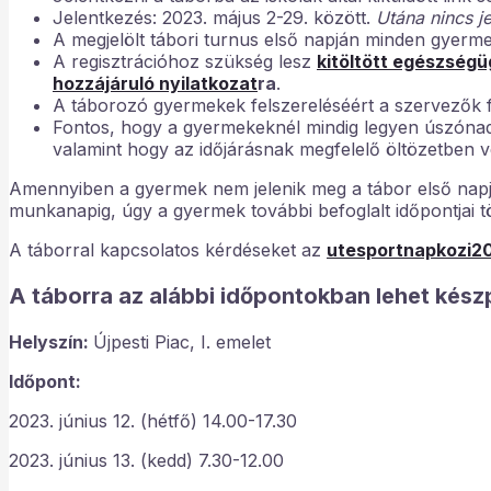
Jelentkezés: 2023. május 2-29. között.
Utána nincs j
A megjelölt tábori turnus első napján minden gyermek
A regisztrációhoz szükség lesz
kitöltött egészségü
hozzájáruló nyilatkozat
ra
.
A táborozó gyermekek felszereléséért a szervezők f
Fontos, hogy a gyermekeknél mindig legyen úszónad
valamint hogy az időjárásnak megfelelő öltözetben 
Amennyiben a gyermek nem jelenik meg a tábor első napjá
munkanapig, úgy a gyermek további befoglalt időpontjai t
A táborral kapcsolatos kérdéseket az
utesportnapkozi2
A táborra az alábbi időpontokban lehet kész
Helyszín:
Újpesti Piac, I. emelet
Időpont:
2023. június 12. (hétfő) 14.00-17.30
2023. június 13. (kedd) 7.30-12.00