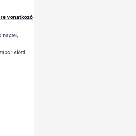
sre vonatkozó
 naptej,
ábor előtti