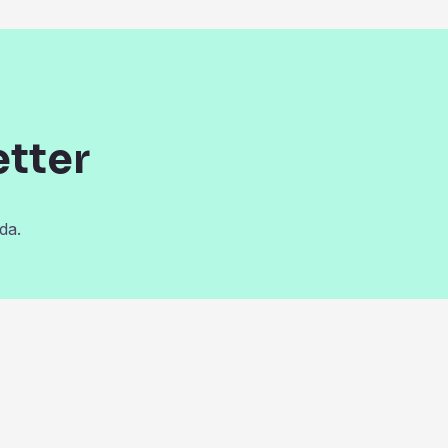
etter
da.