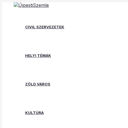
Skip
Post
Type
Name*
Email*
Website
to
navigation
here..
content
CIVIL SZERVEZETEK
HELYI TÉMÁK
ZÖLD VÁROS
KULTÚRA