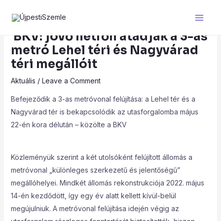
Skip
Post
Main
to
navigation
Men
content
BKV: jövő hétfőn átadják a 3-as
metró Lehel téri és Nagyvárad
téri megállóit
Aktuális
/
Leave a Comment
Befejeződik a 3-as metróvonal felújítása: a Lehel tér és a
Nagyvárad tér is bekapcsolódik az utasforgalomba május
22-én kora délután – közölte a BKV
Közleményük szerint a két utolsóként felújított állomás a
metróvonal „különleges szerkezetű és jelentőségű”
megállóhelyei. Mindkét állomás rekonstrukciója 2022. május
14-én kezdődött, így egy év alatt kellett kívül-belül
megújulniuk. A metróvonal felújítása idején végig az