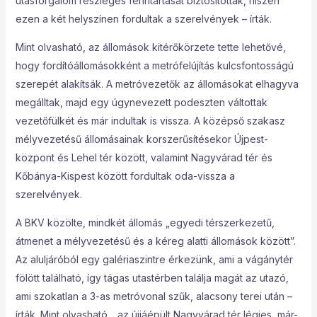
utasforgalom részleges fenntartását biztosították, hiszen
ezen a két helyszínen fordultak a szerelvények – írták.
Mint olvasható, az állomások kitérőkörzete tette lehetővé,
hogy fordítóállomásokként a metrófelújítás kulcsfontosságú
szerepét alakítsák. A metróvezetők az állomásokat elhagyva
megálltak, majd egy úgynevezett podeszten váltottak
vezetőfülkét és már indultak is vissza. A középső szakasz
mélyvezetésű állomásainak korszerűsítésekor Újpest-
központ és Lehel tér között, valamint Nagyvárad tér és
Kőbánya-Kispest között fordultak oda-vissza a
szerelvények.
A BKV közölte, mindkét állomás „egyedi térszerkezetű,
átmenet a mélyvezetésű és a kéreg alatti állomások között”.
Az aluljáróból egy galériaszintre érkezünk, ami a vágánytér
fölött található, így tágas utastérben találja magát az utazó,
ami szokatlan a 3-as metróvonal szűk, alacsony terei után –
írták. Mint olvasható, „az újjáépült Nagyvárad tér légies, már-