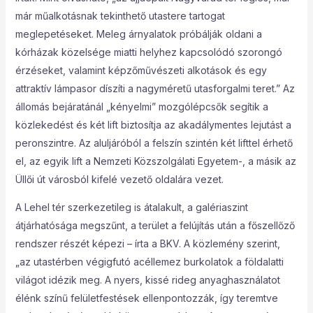
már műalkotásnak tekinthető utastere tartogat
meglepetéseket. Meleg árnyalatok próbálják oldani a
kórházak közelsége miatti helyhez kapcsolódó szorongó
érzéseket, valamint képzőművészeti alkotások és egy
attraktív lámpasor díszíti a nagyméretű utasforgalmi teret.” Az
állomás bejáratánál „kényelmi” mozgólépcsők segítik a
közlekedést és két lift biztosítja az akadálymentes lejutást a
peronszintre. Az aluljáróból a felszín szintén két lifttel érhető
el, az egyik lift a Nemzeti Közszolgálati Egyetem-, a másik az
Üllői út városból kifelé vezető oldalára vezet.
A Lehel tér szerkezetileg is átalakult, a galériaszint
átjárhatósága megszűnt, a terület a felújítás után a főszellőző
rendszer részét képezi – írta a BKV. A közlemény szerint,
„az utastérben végigfutó acéllemez burkolatok a földalatti
világot idézik meg. A nyers, kissé rideg anyaghasználatot
élénk színű felületfestések ellenpontozzák, így teremtve