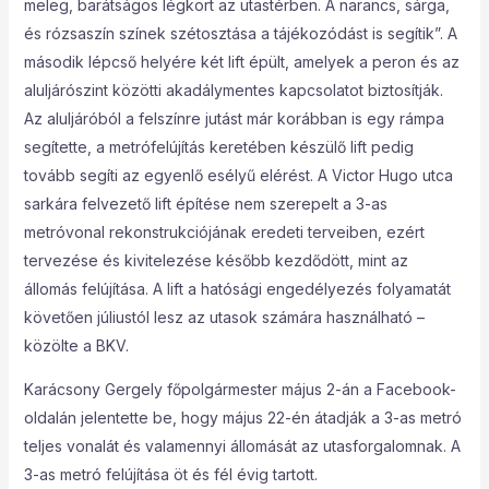
meleg, barátságos légkört az utastérben. A narancs, sárga,
és rózsaszín színek szétosztása a tájékozódást is segítik”. A
második lépcső helyére két lift épült, amelyek a peron és az
aluljárószint közötti akadálymentes kapcsolatot biztosítják.
Az aluljáróból a felszínre jutást már korábban is egy rámpa
segítette, a metrófelújítás keretében készülő lift pedig
tovább segíti az egyenlő esélyű elérést. A Victor Hugo utca
sarkára felvezető lift építése nem szerepelt a 3-as
metróvonal rekonstrukciójának eredeti terveiben, ezért
tervezése és kivitelezése később kezdődött, mint az
állomás felújítása. A lift a hatósági engedélyezés folyamatát
követően júliustól lesz az utasok számára használható –
közölte a BKV.
Karácsony Gergely főpolgármester május 2-án a Facebook-
oldalán jelentette be, hogy május 22-én átadják a 3-as metró
teljes vonalát és valamennyi állomását az utasforgalomnak. A
3-as metró felújítása öt és fél évig tartott.