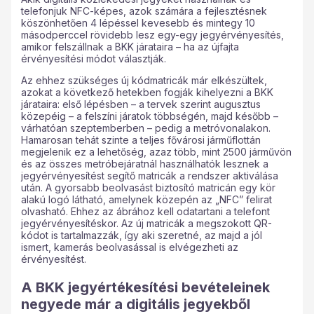
telefonjuk NFC-képes, azok számára a fejlesztésnek
köszönhetően 4 lépéssel kevesebb és mintegy 10
másodperccel rövidebb lesz egy-egy jegyérvényesítés,
amikor felszállnak a BKK járataira – ha az újfajta
érvényesítési módot választják.
Az ehhez szükséges új kódmatricák már elkészültek,
azokat a következő hetekben fogják kihelyezni a BKK
járataira: első lépésben – a tervek szerint augusztus
közepéig – a felszíni járatok többségén, majd később –
várhatóan szeptemberben – pedig a metróvonalakon.
Hamarosan tehát szinte a teljes fővárosi járműflottán
megjelenik ez a lehetőség, azaz több, mint 2500 járművön
és az összes metróbejáratnál használhatók lesznek a
jegyérvényesítést segítő matricák a rendszer aktiválása
után. A gyorsabb beolvasást biztosító matricán egy kör
alakú logó látható, amelynek közepén az „NFC” felirat
olvasható. Ehhez az ábrához kell odatartani a telefont
jegyérvényesítéskor. Az új matricák a megszokott QR-
kódot is tartalmazzák, így aki szeretné, az majd a jól
ismert, kamerás beolvasással is elvégezheti az
érvényesítést.
A BKK jegyértékesítési bevételeinek
negyede már a digitális jegyekből