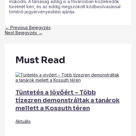
működni. A társaság addig is a fővárosban közlekedők
türelmét kéri, és az eddig megszokott kódbeolvasással
történő jegyérvényesítést ajánlja.
←
Previous Bejegyzés
Next Bejegyzés
→
Must Read
Tüntetés a jövőért – Több
tízezren demonstráltak a tanárok
mellett a Kossuth téren
Aktuális