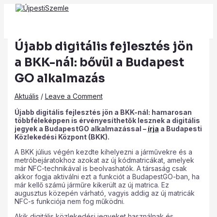
Main
Skip
Post
Type
Name*
Email*
Website
Menu
to
navigation
here..
content
Újabb digitális fejlesztés jön
a BKK-nál: bővül a Budapest
GO alkalmazás
Aktuális
/
Leave a Comment
Újabb digitális fejlesztés jön a BKK-nál: hamarosan
többféleképpen is érvényesíthetők lesznek a digitális
jegyek a BudapestGO alkalmazással –
írja
a Budapesti
Közlekedési Központ (BKK).
A BKK július végén kezdte kihelyezni a járművekre és a
metróbejáratokhoz azokat az új kódmatricákat, amelyek
már NFC-technikával is beolvashatók. A társaság csak
akkor fogja aktiválni ezt a funkciót a BudapestGO-ban, ha
már kellő számú járműre kikerült az új matrica. Ez
augusztus közepén várható, vagyis addig az új matricák
NFC-s funkciója nem fog működni.
Akik digitális közlekedési jegyeket használnak és