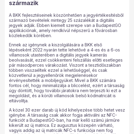
származik
A BKK fejlesztéseinek köszönhetően a jegyértékesítésből
származó bevételek mintegy 25 százalékát a digitális
jegyek adják. Ebben kiemelt szerepe van a BudapestGO
applikációnak, amely rendkívül népszerű a fővárosban
közlekedők körében.
Ennek az igénynek a kiszolgálására a BKK első
lépéseként 2022 nyarán tette lehetővé a 4-es és a 6-os
villamosok utasterében a digitális jegyek kamerás
beolvasását, ezzel csökkenteni felszállás előtti esetleges
pár másodperces várakozást. Viszont a tesztidőszakban
többen visszaéltek ezzel a lehetőséggel, és csak
közvetlenül a jegyellenőrök megjelenésekor
érvényesítették a mobiljegyüket. Mivel a BKK számára
fontos cél, hogy minimalizálja a bliccelést, ezért a társaság
úgy döntött, hogy további járatokra nem terjeszti ki ezt a
megoldást, és a körúti villamosok belső kódmatricáit is
eltávolítja.
A közel 30 ezer darab új kód kihelyezése több hetet vesz
igénybe. A társaság csak akkor fogja aktiválni az NFC-
funkciót a BudapestGO-ban, ha már kellő számú járműre
kikerült az új matrica. Ez augusztus közepén várható,
vagyis addig az új matricák NFC-s funkciója nem fog