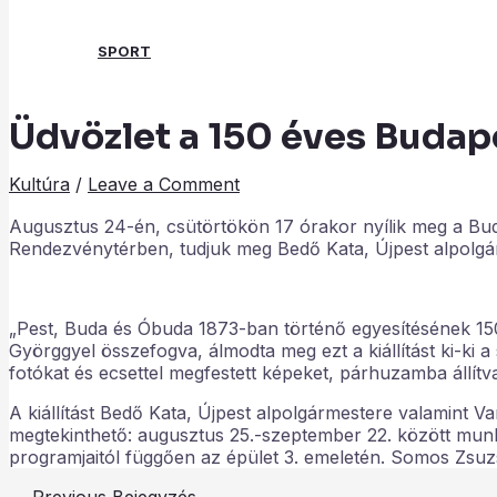
SPORT
Üdvözlet a 150 éves Budap
Search
Kultúra
/
Leave a Comment
Augusztus 24-én, csütörtökön 17 órakor nyílik meg a B
Rendezvénytérben, tudjuk meg Bedő Kata, Újpest alpolg
„Pest, Buda és Óbuda 1873-ban történő egyesítésének 150.
Györggyel összefogva, álmodta meg ezt a kiállítást ki-ki 
fotókat és ecsettel megfestett képeket, párhuzamba állítva a
A kiállítást Bedő Kata, Újpest alpolgármestere valamint Va
megtekinthető: augusztus 25.-szeptember 22. között mu
programjaitól függően az épület 3. emeletén. Somos Zsuz
←
Previous Bejegyzés