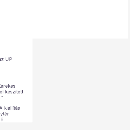
 az UP
Kerekes
l készített
.”
 kiállítás
ytér
tő.