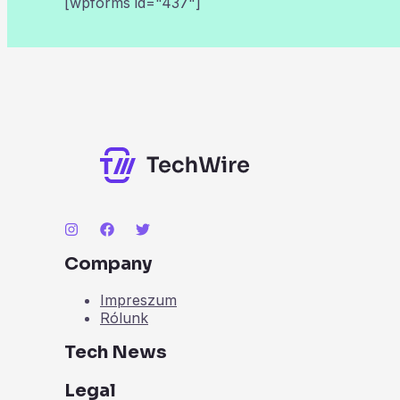
[wpforms id="437"]
Company
Impreszum
Rólunk
Tech News
Legal