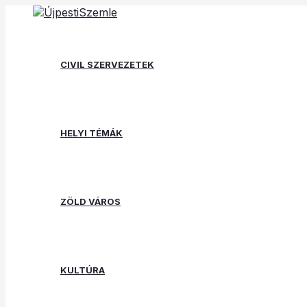
Skip
Post
Type
Name*
Email*
Website
to
navigation
here..
content
CIVIL SZERVEZETEK
HELYI TÉMÁK
ZÖLD VÁROS
KULTÚRA