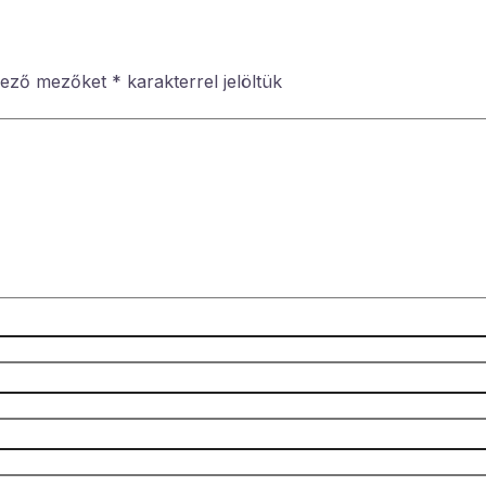
lező mezőket
*
karakterrel jelöltük