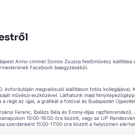
estről
udapest Anno címmel Somos Zsuzsa festőművész kiállítása
ármesterének Facebook bejegyzéséből.
 évfordulóján megvalósuló kiállításon fotós kollegájával, 
a saját művészi eszközével. Láthatunk majd fényképezőgéppe
 régit az újjal, a grafikát a fotóval és Budapestet Újpesttel
rsányi Ferenc, Balázs Béla és Emmy-díjas rajzflimrendező. A
nkanapokon 10:00-18:00 óra között, vagy az UP Rendezvén
sa szerdánként 15:00-17:00 óra között a helyszínen elérhe