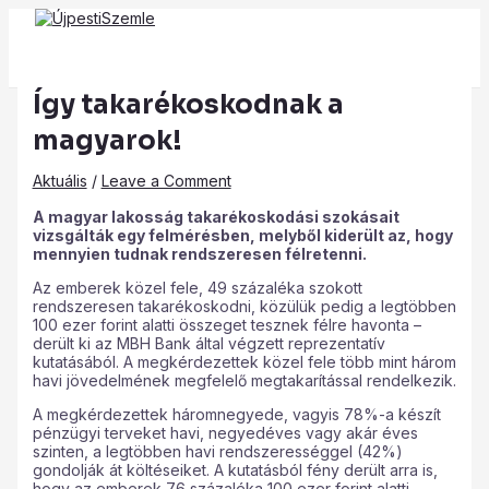
Main
Skip
Post
Type
Name*
Email*
Website
Menu
to
navigation
here..
content
Így takarékoskodnak a
magyarok!
Aktuális
/
Leave a Comment
A magyar lakosság takarékoskodási szokásait
vizsgálták egy felmérésben, melyből kiderült az, hogy
mennyien tudnak rendszeresen félretenni.
Az emberek közel fele, 49 százaléka szokott
rendszeresen takarékoskodni, közülük pedig a legtöbben
100 ezer forint alatti összeget tesznek félre havonta –
derült ki az MBH Bank által végzett reprezentatív
kutatásából. A megkérdezettek közel fele több mint három
havi jövedelmének megfelelő megtakarítással rendelkezik.
A megkérdezettek háromnegyede, vagyis 78%-a készít
pénzügyi terveket havi, negyedéves vagy akár éves
szinten, a legtöbben havi rendszerességgel (42%)
gondolják át költéseiket. A kutatásból fény derült arra is,
hogy az emberek 76 százaléka 100 ezer forint alatti