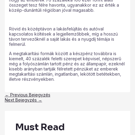
összeget tesz félre havonta, ugyanakkor ez az érték a
közép-dunántúli régióban jóval magasabb.
Rövid és középtávon a lakásfelújítás és autóval
kapcsolatos költések a legjellemzőbbek, míg a hosszú
távon tervezőknél a saját lakás és a nyugdíj témája is
felmerül.
A megtakarítási formák között a készpénz továbbra is
kiemelt, 40 százalék feletti szerepet képvisel, népszerű
még a folyószámlán tartott pénz és az állampapír, ezeknél
kisebb arányban tartják félretett pénzüket az emberek
megtakarítási számlán, ingatlanban, lekötött betétekben,
illetve részvényekben.
←
Previous Bejegyzés
Next Bejegyzés
→
Must Read