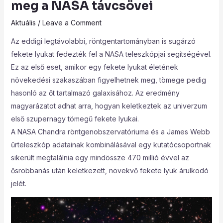
meg a NASA távcsövei
Aktuális
/
Leave a Comment
Az eddigi legtávolabbi, röntgentartományban is sugárzó
fekete lyukat fedezték fel a NASA teleszkópjai segítségével.
Ez az első eset, amikor egy fekete lyukat életének
növekedési szakaszában figyelhetnek meg, tömege pedig
hasonló az őt tartalmazó galaxisához. Az eredmény
magyarázatot adhat arra, hogyan keletkeztek az univerzum
első szupernagy tömegű fekete lyukai.
A NASA Chandra röntgenobszervatóriuma és a James Webb
űrteleszkóp adatainak kombinálásával egy kutatócsoportnak
sikerült megtalálnia egy mindössze 470 millió évvel az
ősrobbanás után keletkezett, növekvő fekete lyuk árulkodó
jelét.