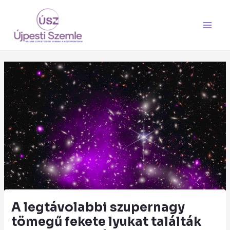
Skip
Main
to
Men
content
A legtávolabbi szupernagy
tömegű fekete lyukat találták