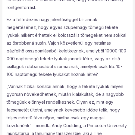
röntgenforrást.
Ez a felfedezés nagy jelentőséggel bír annak
megértéséhez, hogy egyes szupernagy tömegű fekete
lyukak miként érhettek el kolosszális tömegeket nem sokkal
az ősrobbaná sután. Vajon közvetlenül egy hatalmas
gázfelhő összeomlásából keletkeznek, amelyből 10000-100
000 naptömegű fekete lyukak jönnek létre, vagy az első
csillagok robbanásából származnak, amelyek csak kb. 10-
100 naptömegű fekete lyukakat hoznak létre?
„Vannak fizikai korlátai annak, hogy a fekete lyukak milyen
gyorsan növekedhetnek, miután kialakultak, de a nagyobb
tömegűek előnnyel rendelkeznek. Olyan ez, mint egy
facsemetét ültetni, amelynek kevesebb időbe telik, hogy
teljes méretű fává nőjön, mintha csak egy maggal
kezdenénk” – mondta Andy Goulding, a Princeton University
munkatársa, a tanulmány társszerzője, aki a The