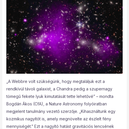
„A Webbre volt szükségünk, hogy megtaláljuk ezt a
rendkívül távoli galaxist, a Chandra pedig a szupernagy
tömegű fekete lyuk kimutatását tette lehetővé” – mondta
Bogdán Ákos (CfA), a Nature Astronomy folyóiratban
megjelent tanulmány vezető szerzője. „Kihasználtunk egy
kozmikus nagyítót is, amely megnövelte az észlelt fény
mennyiségét.” Ezt a nagyító hatást gravitációs lencsének