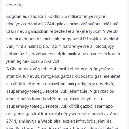
nevezik.
Bogdán és csapata a Földtől 3,5 milliárd fényévnyire
elhelyezkedő Abell 2744 galaxis halmazirányában található
UHZ1 nevű galaxisban fedezte fel a fekete lyukat. A Webb
adatai azonban azt mutatják, hogy az UHZ1 sokkal távolabb
van, mint a halmaz, kb. 13,2 milliárdfényévre a Földtől, így
abban az állapotában észleljük, amikor az univerzum kora a
jelenleginek csak 3%-a volt.
A Chandrával végzett több mint kéthetes megfigyelések
intenzív, túlhevült, röntgensugárzás kibocsátó gáz jelenlétét
mutatták ki ebben a galaxisban, ami pedig egy növekvő,
szupernagy tömegű fekete lyuk jellemzője. A gravitációs
lencse-hatás következtében a galaxis fényét és a
szupernagy tömegű fekete lyuk körüli gázból származó
röntgensugarakat körülbelül négyszeresére növeli az Abell
2744, ami javítja a Webb által észlelt infravörös jelet, és
lehetővé teszi a Chandra számára, hogy észlelje a halvány