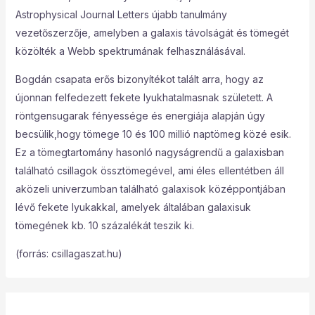
Astrophysical Journal Letters újabb tanulmány
vezetőszerzője, amelyben a galaxis távolságát és tömegét
közölték a Webb spektrumának felhasználásával.
Bogdán csapata erős bizonyítékot talált arra, hogy az
újonnan felfedezett fekete lyukhatalmasnak született. A
röntgensugarak fényessége és energiája alapján úgy
becsülik,hogy tömege 10 és 100 millió naptömeg közé esik.
Ez a tömegtartomány hasonló nagyságrendű a galaxisban
található csillagok össztömegével, ami éles ellentétben áll
aközeli univerzumban található galaxisok középpontjában
lévő fekete lyukakkal, amelyek általában galaxisuk
tömegének kb. 10 százalékát teszik ki.
(forrás: csillagaszat.hu)