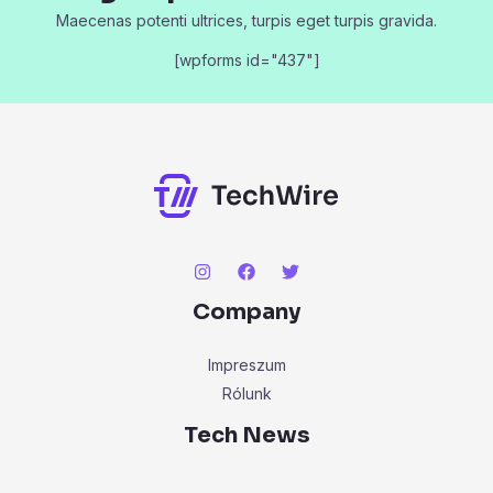
Maecenas potenti ultrices, turpis eget turpis gravida.
[wpforms id="437"]
Company
Impreszum
Rólunk
Tech News