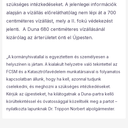
szükséges intézkedéseket. A jelenlegei információk
alapján a vízállás előreláthatólag nem lépi át a 700
centiméteres vízállást, mely a II. fokú védekezést
jelenti.
A Duna 680 centiméteres vízállásánál
kizárólag az árterületet önti el Újpesten.
„A kormányhivatallal is egyeztettem és személyesen a
helyszínen is jártam. A kialakult helyzetre való tekintettel az
FCSM és a Katasztrófavédelem munkatársaival is folyamatos
kapcsolatban állunk, hogy ha kell, azonnal tudjunk
cselekedni, és meghozni a szükséges intézkedéseket.
Kérjük az újpestieket, ha kilátogatnak a Duna-partra kellő
körültekintéssel és óvatossággal közelítsék meg a partot –
nyilatkozta lapunknak Dr. Trippon Norbert alpolgármester.