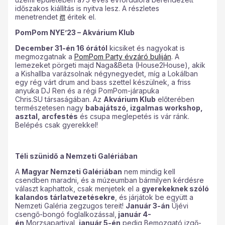
időszakos kiállítás is nyitva lesz. A részletes
menetrendet
itt
éritek el.
PomPom NYE’23 – Akvárium Klub
December 31-én 16 órától
kicsiket és nagyokat is
megmozgatnak a
PomPom Party évzáró buliján
. A
lemezeket pörgeti majd Naga&Beta (House2House), akik
a Kishallba varázsolnak négynegyedet, míg a Lokálban
egy rég várt drum and bass szettel készülnek, a friss
anyuka DJ Ren és a régi PomPom-járapuka
Chris.SU társaságában. Az
Akvárium Klub
előterében
természetesen nagy
babajátszó, izgalmas workshop,
asztal, arcfestés
és csupa meglepetés is vár ránk.
Belépés csak gyerekkel!
Téli szünidő a Nemzeti Galériában
A
Magyar Nemzeti Galériában
nem mindig kell
csendben maradni, és a múzeumban bármilyen kérdésre
választ kaphattok, csak menjetek el a
gyerekeknek szóló
kalandos tárlatvezetésekre
, és járjátok be együtt a
Nemzeti Galéria zegzugos tereit!
Január 3-án
Újévi
csengő-bongó foglalkozással,
január 4-
én
Morzsapartival,
január 5-én
pedig Bemozgató izgő-