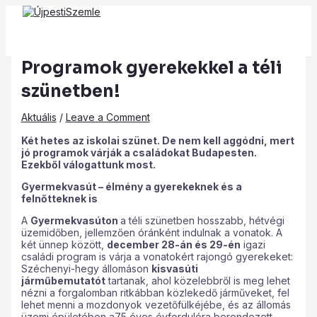
Main
Skip
Post
Type
Name*
Email*
Website
Menu
to
navigation
here..
content
Programok gyerekekkel a téli
szünetben!
Aktuális
/
Leave a Comment
Két hetes az iskolai szünet. De nem kell aggódni, mert
jó programok várják a családokat Budapesten.
Ezekből válogattunk most.
Gyermekvasút – élmény a gyerekeknek és a
felnőtteknek is
A
Gyermekvasúton
a téli szünetben hosszabb, hétvégi
üzemidőben, jellemzően óránként indulnak a vonatok. A
két ünnep között,
december 28-án és 29-én
igazi
családi program is várja a vonatokért rajongó gyerekeket:
Széchenyi-hegy állomáson
kisvasúti
járműbemutatót
tartanak, ahol közelebbről is meg lehet
nézni a forgalomban ritkábban közlekedő járműveket, fel
lehet menni a mozdonyok vezetőfülkéjébe, és az állomás
üzemi épületében a75 éves évfordulóra berendezett