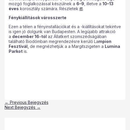
mozgó foglalkozással készülnek a
6–9
, illetve a
10–13
éves
korosztály számára. Részletek
itt
.
Fénykiállítások városszerte
Ezen a télen a fényinstallációkat és a -kiállításokat tekintve
is igen jó dolgunk van Budapesten. A legújabb attrakció
a
december 16-tól
az Állatkert szomszédságában
található Biodómban megrendezésre kerülő La
mpion
Fesztivál,
de megnézhetjük a a Margitszigeten a
Lumina
Parkot
is.
←
Previous Bejegyzés
Next Bejegyzés
→