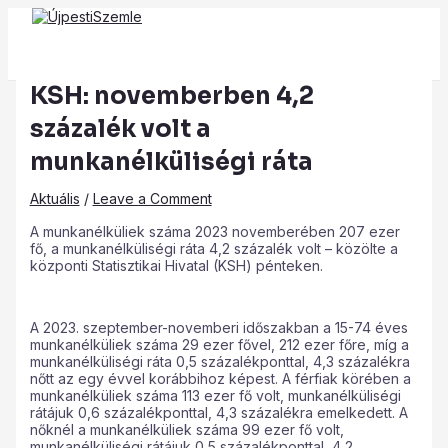
Main
Skip
Post
Type
Name*
Email*
Website
Menu
to
navigation
here..
content
KSH: novemberben 4,2
százalék volt a
munkanélküliségi ráta
Aktuális
/
Leave a Comment
A munkanélküliek száma 2023 novemberében 207 ezer
fő, a munkanélküliségi ráta 4,2 százalék volt – közölte a
központi Statisztikai Hivatal (KSH) pénteken.
A 2023. szeptember-novemberi időszakban a 15-74 éves
munkanélküliek száma 29 ezer fővel, 212 ezer főre, míg a
munkanélküliségi ráta 0,5 százalékponttal, 4,3 százalékra
nőtt az egy évvel korábbihoz képest. A férfiak körében a
munkanélküliek száma 113 ezer fő volt, munkanélküliségi
rátájuk 0,6 százalékponttal, 4,3 százalékra emelkedett. A
nőknél a munkanélküliek száma 99 ezer fő volt,
munkanélküliségi rátájuk 0,5 százalékponttal, 4,2