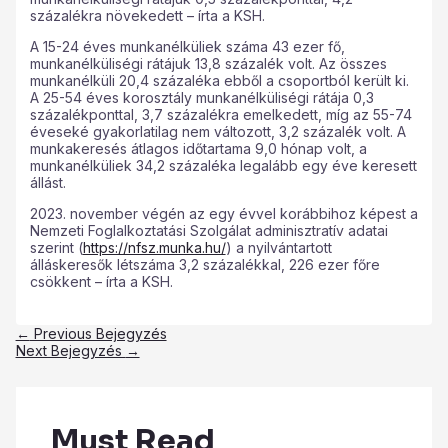
százalékra növekedett – írta a KSH.
A 15-24 éves munkanélküliek száma 43 ezer fő,
munkanélküliségi rátájuk 13,8 százalék volt. Az összes
munkanélküli 20,4 százaléka ebből a csoportból került ki.
A 25-54 éves korosztály munkanélküliségi rátája 0,3
százalékponttal, 3,7 százalékra emelkedett, míg az 55-74
éveseké gyakorlatilag nem változott, 3,2 százalék volt. A
munkakeresés átlagos időtartama 9,0 hónap volt, a
munkanélküliek 34,2 százaléka legalább egy éve keresett
állást.
2023. november végén az egy évvel korábbihoz képest a
Nemzeti Foglalkoztatási Szolgálat adminisztratív adatai
szerint (
https://nfsz.munka.hu/
) a nyilvántartott
álláskeresők létszáma 3,2 százalékkal, 226 ezer főre
csökkent – írta a KSH.
←
Previous Bejegyzés
Next Bejegyzés
→
Must Read