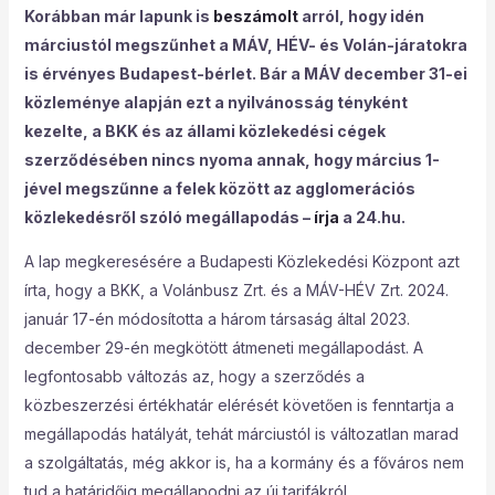
Korábban már lapunk is
beszámolt
arról, hogy idén
márciustól megszűnhet a MÁV, HÉV- és Volán-járatokra
is érvényes Budapest-bérlet.
Bár a MÁV december 31-ei
közleménye alapján ezt a nyilvánosság tényként
kezelte, a BKK és az állami közlekedési cégek
szerződésében nincs nyoma annak, hogy március 1-
jével megszűnne a felek között az agglomerációs
közlekedésről szóló megállapodás –
írja
a 24.hu.
A lap megkeresésére a Budapesti Közlekedési Központ azt
írta, hogy a BKK, a Volánbusz Zrt. és a MÁV-HÉV Zrt. 2024.
január 17-én módosította a három társaság által 2023.
december 29-én megkötött átmeneti megállapodást. A
legfontosabb változás az, hogy
a szerződés a
közbeszerzési értékhatár elérését követően is fenntartja a
megállapodás hatályát, tehát márciustól is változatlan marad
a szolgáltatás, még akkor is, ha a kormány és a főváros nem
tud a határidőig megállapodni az új tarifákról.