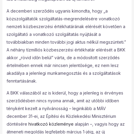
A decemberi szerződés ugyanis kimondta, hogy „a
közszolgáltatók szolgáltatás-megrendelésére vonatkozó
nemzeti közbeszerzési értékhatárának elérését követően a
szolgáltató a vonatkozó szolgáltatás nyújtását a
továbbiakban minden további jogi aktus nélkül megszünteti.”
A néhány tízmilliós közbeszerzési értékhatár elérését a BKK
akkor „rövid időn belül” várta, de a módosított szerződés
értelmében ennek már nincsen jelentősége, ez nem lesz
akadálya a jelenlegi munkamegosztás és a szolgáltatások
fenntartásának.
A BKK válaszából az is kiderül, hogy a jelenleg is érvényes
szerződésben nincs nyoma annak, amit az utóbbi időben
tényként kezelt a nyilvánosság – leginkább a MÁV
december 31-ei, az Építési és Közlekedési Minisztérium
döntésére
hivatkozó közleménye
alapján –, vagyis hogy az
átmeneti megoldás legfeljebb március 1-jéig, az új