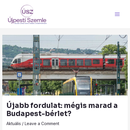
Skip
Main
to
Men
content
Újabb fordulat: mégis marad a
Budapest-bérlet?
Aktuális
/
Leave a Comment