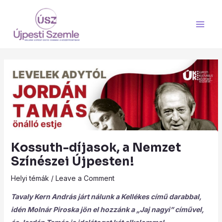
Skip
Main
to
Men
content
Kossuth-díjasok, a Nemzet
Színészei Újpesten!
Helyi témák
/
Leave a Comment
Tavaly Kern András járt nálunk a Kellékes című darabbal,
idén Molnár Piroska jön el hozzánk a „Jaj nagyi” cíművel,