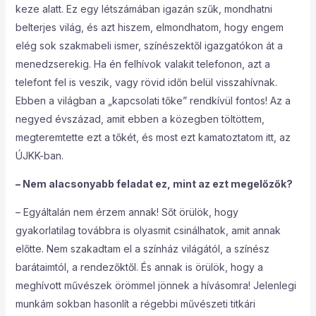
keze alatt. Ez egy létszámában igazán szűk, mondhatni
belterjes világ, és azt hiszem, elmondhatom, hogy engem
elég sok szakmabeli ismer, színészektől igazgatókon át a
menedzserekig. Ha én felhívok valakit telefonon, azt a
telefont fel is veszik, vagy rövid időn belül visszahívnak.
Ebben a világban a „kapcsolati tőke” rendkívül fontos! Az a
negyed évszázad, amit ebben a közegben töltöttem,
megteremtette ezt a tőkét, és most ezt kamatoztatom itt, az
ÚJKK-ban.
– Nem alacsonyabb feladat ez, mint az ezt megelőzők?
– Egyáltalán nem érzem annak! Sőt örülök, hogy
gyakorlatilag továbbra is olyasmit csinálhatok, amit annak
előtte. Nem szakadtam el a színház világától, a színész
barátaimtól, a rendezőktől. És annak is örülök, hogy a
meghívott művészek örömmel jönnek a hívásomra! Jelenlegi
munkám sokban hasonlít a régebbi művészeti titkári