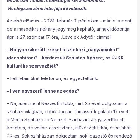
és Jordán Tamás is idelátogat két alkalommal.
Vendégszerzőnk interjúja következik.
Az első előadás – 2024. február 9. pénteken – már le is ment,
de a másodikra néhány jegy még kapható, annak időpontja:
április 27. szombat 17 óra, „Levelek Adytól” címmel.
– Hogyan sikerült ezeket a színházi „nagyágyúkat”
idecsábítani? – kérdezzük Szakács Ágnest, az ÚJKK
kulturális szervezőjét?
– Felhívtam őket telefonon, és egyeztettünk.
– Ilyen egyszerű lenne az egész?
– Na, azért nem! Nézze. Én több, mint 25 évet dolgoztam a
színházi világban, ebből Jordán Tamással legalább 17 évet,
a Merlin Színháztól a Nemzeti Színházig. Jegyszedőként
kezdtem, de voltam asszisztens, művészeti titkár, és színházi
PR-es. Sok színházban dolgoztam, sok igazgató és rendező