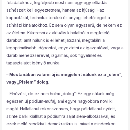
feladatokhoz, legfeljebb most nem egy-egy előadás
színészeit kell egyeztetnem, hanem az Ifjúsági Ház
kapacitását, technikai területi és anyagi lehetőségeit a
színházi kínálatokhoz. Ez sem olyan egyszerű, de nekem ez
az életem. Kikeresni az aktuális kínálatból a megfelelő
darabot, amit nálunk is el lehet játszani, megtalálni a
legoptimálisabb időpontot, egyeztetni az igazgatóval, vagy a
darab menedzserével, izgalmas, sok figyelmet és
tapasztalatot igénylő munka.
– Mostanában valami új is megjelent nálunk ez a „slem”,
vagy „PIslem” dolog.
– Elnézést, de ez nem holmi „dolog”! Ez egy nálunk még
egészen új pódium-műfaj, ami egyre nagyobbra növi ki
magát. Hallatlanul rokonszenves, hogy példátlanul nyitott,
szinte bárki kiállhat a pódiumra saját slem-alkotásával, és
ezek mellé rendkívül demokratikus is, mivel a mindenkori