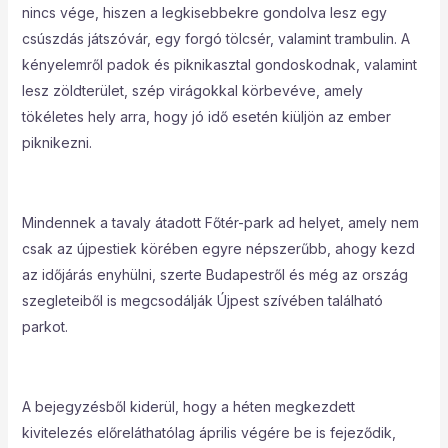
nincs vége, hiszen a legkisebbekre gondolva lesz egy
csúszdás játszóvár, egy forgó tölcsér, valamint trambulin. A
kényelemről padok és piknikasztal gondoskodnak, valamint
lesz zöldterület, szép virágokkal körbevéve, amely
tökéletes hely arra, hogy jó idő esetén kiüljön az ember
piknikezni.
Mindennek a tavaly átadott Főtér-park ad helyet, amely nem
csak az újpestiek körében egyre népszerűbb, ahogy kezd
az időjárás enyhülni, szerte Budapestről és még az ország
szegleteiből is megcsodálják Újpest szívében található
parkot.
A bejegyzésből kiderül, hogy a héten megkezdett
kivitelezés előreláthatólag április végére be is fejeződik,