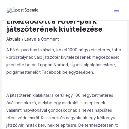
Skip
Main
to
Men
content
Elkezdődött a Főtér-park
játszóterének kivitelezése
Aktuális
/
Leave a Comment
A Főtér-parkban található, közel 1000 négyzetméteres, több
korosztálynak való játszótér kivitelezésének megkezdését
jelentette be dr. Trippon Norbert, Újpest alpolgármestere,
polgármesterjelölt Facebook bejegyzésében.
A játszótéren kialakításra kerül egy 100 négyzetméteres
óriáshomokozó, melybe egy markolót is telepítenek,
valamint napvitorlával gondoskodnak a heves napsütés
elleni védelemről. Kicsiknek és nagyoknak egy kéttornyú
játszóvár, hinták kerülnek telepítésre. De természetesen itt