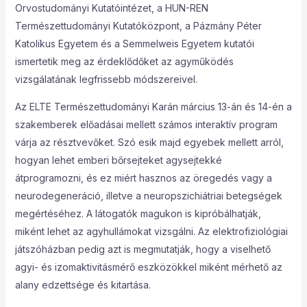
Orvostudományi Kutatóintézet, a HUN-REN
Természettudományi Kutatóközpont, a Pázmány Péter
Katolikus Egyetem és a Semmelweis Egyetem kutatói
ismertetik meg az érdeklődőket az agyműködés
vizsgálatának legfrissebb módszereivel.
Az ELTE Természettudományi Karán március 13-án és 14-én a
szakemberek előadásai mellett számos interaktív program
várja az résztvevőket. Szó esik majd egyebek mellett arról,
hogyan lehet emberi bőrsejteket agysejtekké
átprogramozni, és ez miért hasznos az öregedés vagy a
neurodegeneráció, illetve a neuropszichiátriai betegségek
megértéséhez. A látogatók magukon is kipróbálhatják,
miként lehet az agyhullámokat vizsgálni. Az elektrofiziológiai
játszóházban pedig azt is megmutatják, hogy a viselhető
agyi- és izomaktivitásmérő eszközökkel miként mérhető az
alany edzettsége és kitartása.