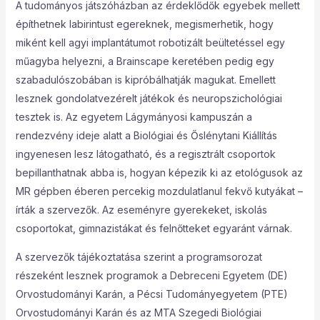
A tudományos játszóházban az érdeklődők egyebek mellett
építhetnek labirintust egereknek, megismerhetik, hogy
miként kell agyi implantátumot robotizált beültetéssel egy
műagyba helyezni, a Brainscape keretében pedig egy
szabadulószobában is kipróbálhatják magukat. Emellett
lesznek gondolatvezérelt játékok és neuropszichológiai
tesztek is. Az egyetem Lágymányosi kampuszán a
rendezvény ideje alatt a Biológiai és Őslénytani Kiállítás
ingyenesen lesz látogatható, és a regisztrált csoportok
bepillanthatnak abba is, hogyan képezik ki az etológusok az
MR gépben éberen percekig mozdulatlanul fekvő kutyákat –
írták a szervezők. Az eseményre gyerekeket, iskolás
csoportokat, gimnazistákat és felnőtteket egyaránt várnak.
A szervezők tájékoztatása szerint a programsorozat
részeként lesznek programok a Debreceni Egyetem (DE)
Orvostudományi Karán, a Pécsi Tudományegyetem (PTE)
Orvostudományi Karán és az MTA Szegedi Biológiai