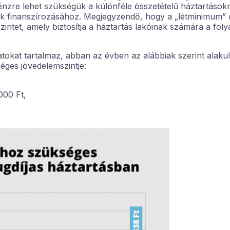
énzre lehet szükségük a különféle összetételű háztartások
ek finanszírozásához. Megjegyzendő, hogy a „létminimum”
ntet, amely biztosítja a háztartás lakóinak számára a fol
okat tartalmaz, abban az évben az alábbiak szerint alaku
éges jövedelemszintje:
000 Ft,