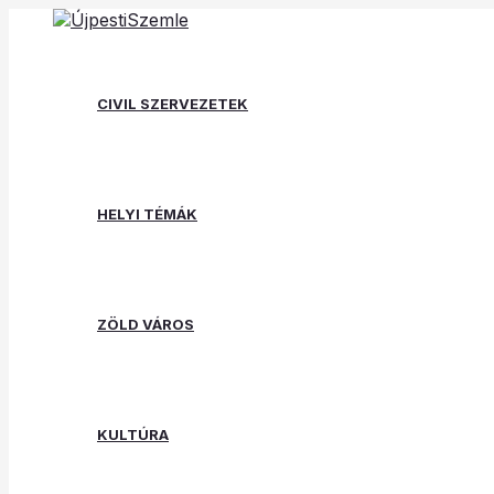
Skip
Post
Type
Name*
Email*
Website
to
navigation
here..
content
CIVIL SZERVEZETEK
HELYI TÉMÁK
ZÖLD VÁROS
KULTÚRA