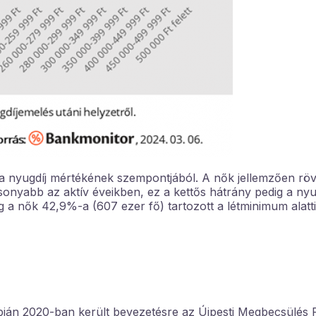
a nyugdíj mértékének szempontjából. A nők jellemzően rö
csonyabb az aktív éveikben, ez a kettős hátrány pedig a nyu
g a nők 42,9%-a (607 ezer fő) tartozott a létminimum alatt
pján 2020-ban került bevezetésre az Újpesti Megbecsülés