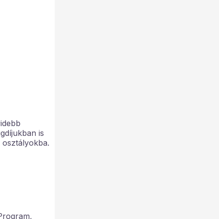
videbb
gdíjukban is
i osztályokba.
 Program,