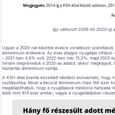
Így változott 2006-tól 2020-ig 
Ugyan a 2020-nál későbbi évekre vonatkozó számítások m
létminimum-értékekre. Az éves átlagos nyugdíjas infláció 
– 2021-ben 4,6% volt, 2022-ben már 15,2%, majd 2023-ba
rendre megnöveljük a 2020-as adatot, akkor megkapjuk,
háztartás létminimum-szintje.
A KSH által évente közzétett táblából kiolvasható, hogy h
osztályokba. Mivel a becsült létminimum (havi 160 ezer fo
megállapíthatjuk, hogy a nyugdíjasok mekkora hányada ré
több mint 914 ezer ember, vagyis a nyugellátásban része