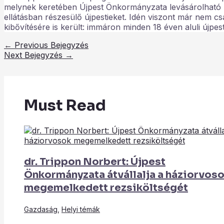
melynek keretében Újpest Önkormányzata levásárolható u
ellátásban részesülő újpestieket. Idén viszont már nem 
kibővítésére is került: immáron minden 18 éven aluli újpes
←
Previous Bejegyzés
Next Bejegyzés
→
Must Read
dr. Trippon Norbert: Újpest
Önkormányzata átvállalja a háziorvos
megemelkedett rezsiköltségét
Gazdaság
,
Helyi témák