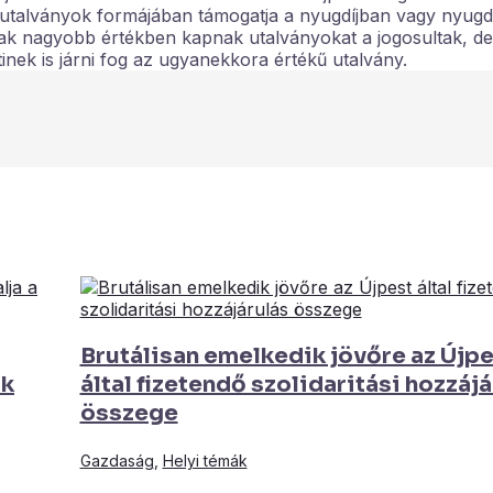
talványok formájában támogatja a nyugdíjban vagy nyugd
csak nagyobb értékben kapnak utalványokat a jogosultak, d
tinek is járni fog az ugyanekkora értékű utalvány.
Brutálisan emelkedik jövőre az Újp
ok
által fizetendő szolidaritási hozzáj
összege
Gazdaság
,
Helyi témák