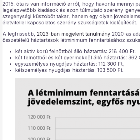
2015. óta is van információ arról, hogy havonta mennyi p
legalapvetőbb kiadások és azon túlmutató szerény igény
szegénységi küszöböt takar, hanem egy olyan jövedelemszi
életvitellel kapcsolatos szerény szükségletek kielégítését.
A legfrissebb,
2023-ban megjelent tanulmány
2020-as adat
összetételű háztartások létminimum fenntartásához szüks
két aktív korú felnőttből álló háztartás: 218 400 Ft,
két felnőttből és két gyermekből álló háztartás: 362 
egyszemélyes nyugdíjas háztartás: 112 300 Ft,
kétszemélyes nyugdíjas háztartás: 193 500 Ft.