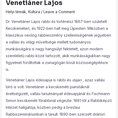
Venetiáner Lajos
Helyi témák
,
Kultúra
/
Leave a Comment
Dr. Venetiáner Lajos rabbi és történész 1867-ben született
Kecskeméten, és 1922-ben halt meg Újpesten. Miközben a
klasszikus neológ rabbieszmény szellemiségének jegyében
a vallási és világi műveltsége mellett tudományos
munkásságára is nagy hangsúlyt fektetett, azon modern
szemléletű rabbi közé tartozott, akik munkásságukban nagy
figyelmet fordítottak a zsinagógán kívüli közösségépítésre
is.
Venetiáner Lajos édesapja is rabbi és
dajan
, azaz vallási
bíró is volt. Venetiáner a kecskeméti piaristáknál
érettségizett, vallási tanulmányait édesapjánál és Fischmann
Simon kecskeméti főrabbinál végezte. 1881-től a Rabbiképző
Intézet hallgatója, közben pedig a breslaui
Rabbiszemináriumban is tanult. 1890-ben szerzett doktori