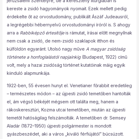
jeruzsálemi Szentélyre, de a keresztény liturgiában is
kereste a zsidó hagyományok nyomait. Ezek mellett pedig
érdekelte őt az orvostudomány, publikált Ászáf Judeausról,
a legrégebbi hébernyelvű orvostudományi íróról is. S ahogy
arra a
Rabbiképző értesítője
is rámutat, írásai előtt megnyílnak
nem csak a zsidó, de nem-zsidó szaklapok itthon és
külföldön egyaránt. Utolsó nagy műve
A magyar zsidóság
története a honfoglalástól napjainkig
(Budapest, 1922) című
volt, mely a hazai zsidóság történet kutatóinak máig egyik
kiinduló alapmunkája.
1922-ben, 55 évesen hunyt el. Venetianer főrabbit eredetileg
– természetes módon – az újpesti zsidó temetőben hantolták
el, ám végső békéjét mégsem ott találta meg, hanem a
rákoskeresztúri, Kozma utcai temetőben, miután az újpesti
temetőt hatóságilag felszámolták. A temetőben dr. Semsey
Aladár (1872–1950) újpesti polgármester is mondott
gyászbeszédet, aki a város „kiváló férfiújától” búcsúzott.