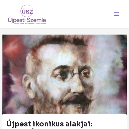
Skip
Main
to
Men
content
Újpest ikonikus alakjai: