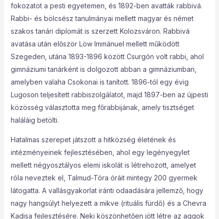
fokozatot a pesti egyetemen, és 1892-ben avatták rabbivá.
Rabbi- és bölcsész tanulmányai mellett magyar és német
szakos tanári diplomát is szerzett Kolozsváron. Rabbivá
avatása után először Löw Immánuel mellett működött
Szegeden, utána 1893-1896 között Csurgón volt rabbi, ahol
gimnáziumi tanárként is dolgozott abban a gimnáziumban,
amelyben valaha Csokonai is tanított. 1896-tól egy évig
Lugoson teljesített rabbiszolgálatot, majd 1897-ben az újpesti
közösség választotta meg főrabbijának, amely tisztséget
haláláig betölti.
Hatalmas szerepet játszott a hitközség életének és
intézményeinek fejlesztésében, ahol egy legényegylet
mellett négyosztályos elemi iskolát is létrehozott, amelyet
róla neveztek el, Talmud-Tóra óráit mintegy 200 gyermek
látogatta. A vallásgyakorlat iránti odaadására jellemző, hogy
nagy hangsúlyt helyezett a mikve (rituális fürdő) és a Chevra
Kadisa fejlesztésére. Neki köszönhetően jött létre az aggok