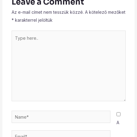
Leave a Comment
Az e-mail címet nem tesszük közzé.
A kötelező mezőket
*
karakterrel jelöltük
Type
here..
Name*
A
Email*