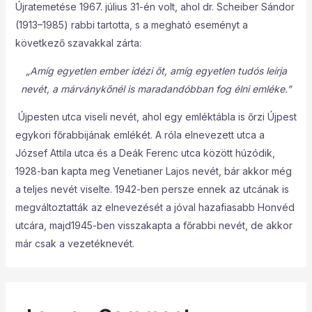
Újratemetése 1967. július 31-én volt, ahol dr. Scheiber Sándor
(1913–1985) rabbi tartotta, s a megható eseményt a
következő szavakkal zárta:
„Amíg egyetlen ember idézi őt, amíg egyetlen tudós leírja
nevét, a márványkőnél is maradandóbban fog élni emléke.”
Újpesten utca viseli nevét, ahol egy emléktábla is őrzi Újpest
egykori főrabbijának emlékét. A róla elnevezett utca a
József Attila utca és a Deák Ferenc utca között húzódik,
1928-ban kapta meg Venetianer Lajos nevét, bár akkor még
a teljes nevét viselte. 1942-ben persze ennek az utcának is
megváltoztatták az elnevezését a jóval hazafiasabb Honvéd
utcára, majd1945-ben visszakapta a főrabbi nevét, de akkor
már csak a vezetéknevét.