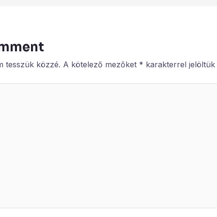
omment
m tesszük közzé.
A kötelező mezőket
*
karakterrel jelöltük