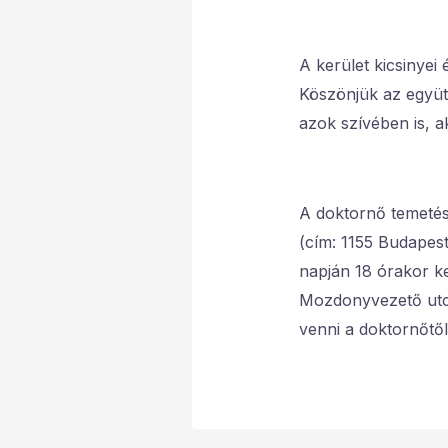
A kerület kicsinyei
Köszönjük az együtt
azok szívében is, a
A doktornő temetés
(cím: 1155 Budapest
napján 18 órakor k
Mozdonyvezető utca 
venni a doktornőtől