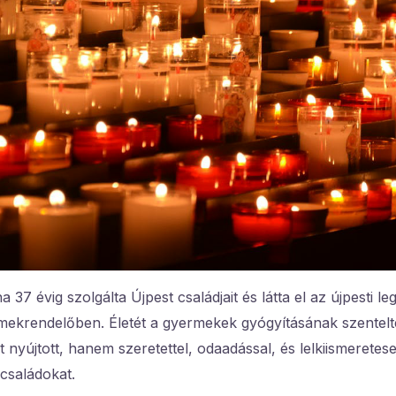
37 évig szolgálta Újpest családjait és látta el az újpesti l
mekrendelőben. Életét a gyermekek gyógyításának szentel
st nyújtott, hanem szeretettel, odaadással, és lelkiismeretes
családokat.