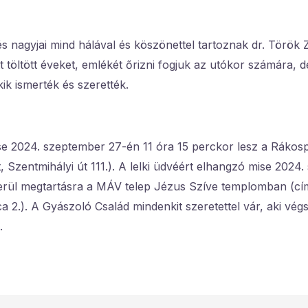
 és nagyjai mind hálával és köszönettel tartoznak dr. Törö
 töltött éveket, emlékét őrizni fogjuk az utókor számára, d
kik ismerték és szerették.
e 2024. szeptember 27-én 11 óra 15 perckor lesz a Rákos
, Szentmihályi út 111.). A lelki üdvéért elhangzó mise 2024
erül megtartásra a MÁV telep Jézus Szíve templomban (cím
2.). A Gyászoló Család mindenkit szeretettel vár, aki vég
.