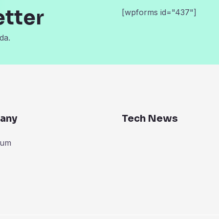
etter
[wpforms id="437"]
da.
any
Tech News
zum