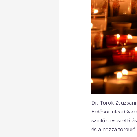
Dr. Török Zsuzsanna 
Erdősor utcai Gyer
szintű orvosi ellátá
és a hozzá forduló 