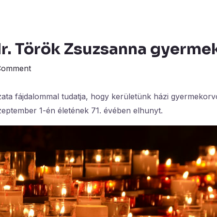
dr. Török Zsuzsanna gyerme
Comment
ta fájdalommal tudatja, hogy kerületünk házi gyermekorvo
eptember 1-én életének 71. évében elhunyt.