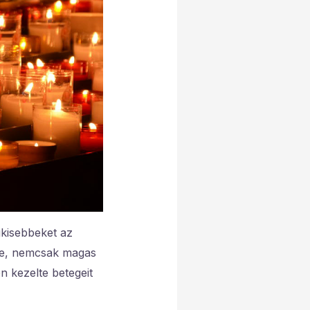
egkisebbeket az
te, nemcsak magas
en kezelte betegeit