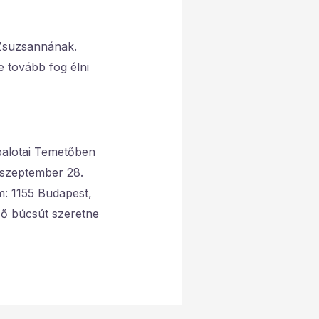
k Zsuzsannának.
e tovább fog élni
palotai Temetőben
. szeptember 28.
: 1155 Budapest,
ső búcsút szeretne