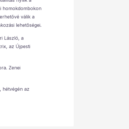
llítás nyílik a
yeri homokdombokon
merhetővé válik a
akozási lehetőségei.
i László, a
ix, az Újpesti
ora. Zenei
g, hétvégén az