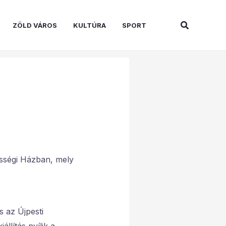
Search
ZÖLD VÁROS
KULTÚRA
SPORT
össégi Házban, mely
 az Újpesti