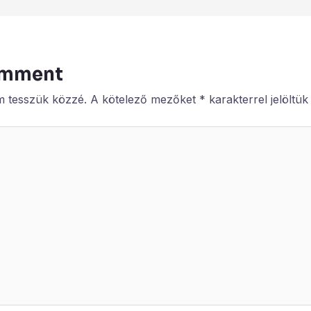
omment
m tesszük közzé.
A kötelező mezőket
*
karakterrel jelöltük