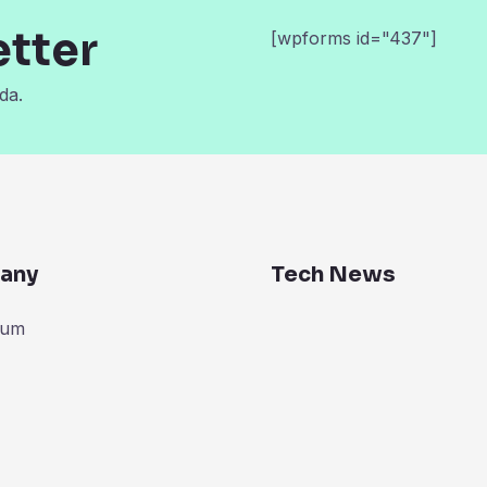
etter
[wpforms id="437"]
da.
any
Tech News
zum