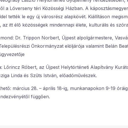
Neogrády László Helytörténeti Gyűjtemény rendezésében, kiá
éről a Lóverseny téri Közösségi Házban. A káposztásmeg
ddel tették le egy új városrész alapkövét. Kiállításon megis
, az itt élő közösségek mindennapi élete, kulturális és szór
mond: Dr. Trippon Norbert, Újpest alpolgármestere, Vasvár
lepülésrészi Önkormányzat elöljárója valamint Belán Beatr
ügyvezetője
ja: Lőrincz Róbert, az Újpest Helytörténeti Alapítvány Kurát
iga Linda és Szűts István, előadóművészek.
nthető: március 28. – április 18-ig, munkanapokon 9-19 órái
endezvényétől függően.