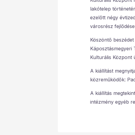
Kulturális Központ 
lakótelep történet
ezelőtt négy évtize
városrész fejlődése
Köszöntő beszédet 
Káposztásmegyeri Te
Kulturális Központ 
A kiállítást megnyit
közreműködők: Pacz
A kiállítás megteki
intézmény egyéb r