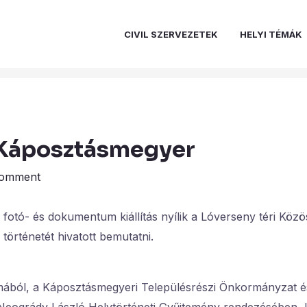
CIVIL SZERVEZETEK
HELYI TÉMÁK
 Káposztásmegyer
Comment
fotó- és dokumentum kiállítás nyílik a Lóverseny téri Köz
történetét hivatott bemutatni.
mából, a Káposztásmegyeri Településrészi Önkormányzat és