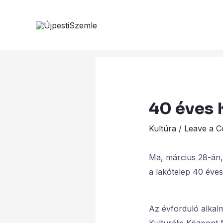
Skip
to
content
40 éves
Kultúra
/
Leave a 
Ma, március 28-án, 
a lakótelep 40 éves 
Az évforduló alkal