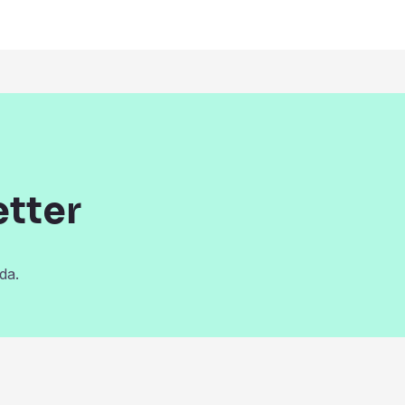
etter
da.