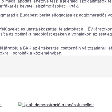
 megállapodás lehetővé teszi a jelenlegi szolgáltatások fe
arifákat és bevételi elszámolásokat – írták.
megmarad a Budapest-bérlet elfogadása az agglomerációs v
elügyeleti és utastájékoztatási feladatokat a HÉV-járatokon
ítja az optimális megoldást ezeken a vonalakon az esetleg
áratok; a BKK az értékesítési csatornáin változatlanul leh
zokra – sorolták a közleményben.