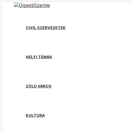
Skip
Post
Type
Name*
Email*
Website
to
navigation
here..
content
CIVIL SZERVEZETEK
HELYI TÉMÁK
ZÖLD VÁROS
KULTÚRA