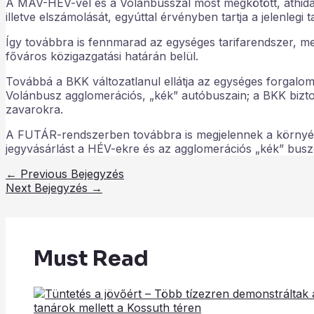
A MÁV-HÉV-vel és a Volánbusszal most megkötött, áthidaló
illetve elszámolását, egyúttal érvényben tartja a jelenlegi t
Így továbbra is fennmarad az egységes tarifarendszer, 
főváros közigazgatási határán belül.
Továbbá a BKK változatlanul ellátja az egységes forgalomf
Volánbusz agglomerációs, „kék” autóbuszain; a BKK biztos
zavarokra.
A FUTÁR-rendszerben továbbra is megjelennek a környéki j
jegyvásárlást a HÉV-ekre és az agglomerációs „kék” bus
←
Previous Bejegyzés
Next Bejegyzés
→
Must Read