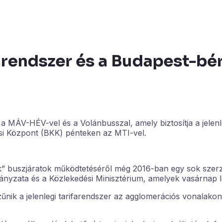
arendszer és a Budapest-bér
 MÁV-HÉV-vel és a Volánbusszal, amely biztosítja a jelenl
si Központ (BKK) pénteken az MTI-vel.
k” buszjáratok működtetéséről még 2016-ban egy sok szerz
yzata és a Közlekedési Minisztérium, amelyek vasárnap l
űnik a jelenlegi tarifarendszer az agglomerációs vonalakon 