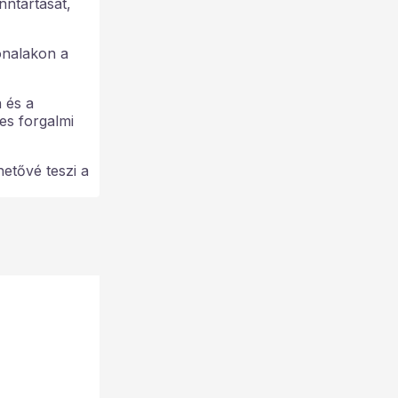
nntartását,
onalakon a
 és a
es forgalmi
etővé teszi a