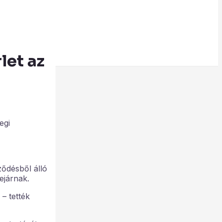
let az
egi
ődésből álló
ejárnak.
– tették