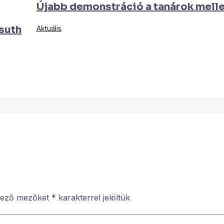
Újabb demonstráció a tanárok melle
suth
Aktuális
lező mezőket
*
karakterrel jelöltük