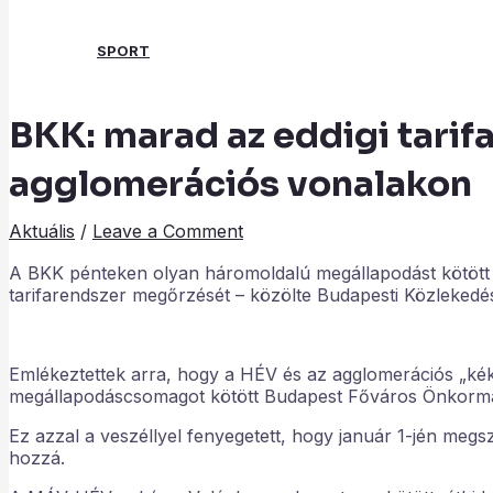
SPORT
BKK: marad az eddigi tarif
Search
agglomerációs vonalakon
Aktuális
/
Leave a Comment
A BKK pénteken olyan háromoldalú megállapodást kötött a
tarifarendszer megőrzését – közölte Budapesti Közlekedé
Emlékeztettek arra, hogy a HÉV és az agglomerációs „ké
megállapodáscsomagot kötött Budapest Főváros Önkormán
Ez azzal a veszéllyel fenyegetett, hogy január 1-jén megsz
hozzá.