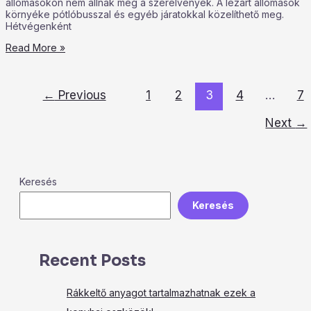
állomásokon nem állnak meg a szerelvények. A lezárt állomások
környéke pótlóbusszal és egyéb járatokkal közelíthető meg.
Hétvégenként
Read More »
←
Previous
1
2
3
4
…
7
Next
→
Keresés
Keresés
Recent Posts
Rákkeltő anyagot tartalmazhatnak ezek a