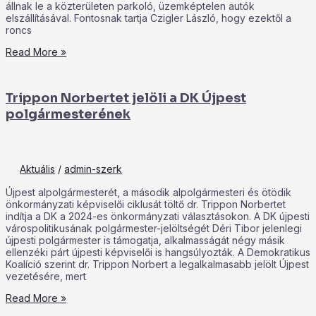
állnak le a közterületen parkoló, üzemképtelen autók
elszállításával. Fontosnak tartja Czigler László, hogy ezektől a
roncs
Read More »
Trippon Norbertet jelöli a DK Újpest
polgármesterének
Aktuális
/
admin-szerk
Újpest alpolgármesterét, a második alpolgármesteri és ötödik
önkormányzati képviselői ciklusát töltő dr. Trippon Norbertet
indítja a DK a 2024-es önkormányzati választásokon. A DK újpesti
várospolitikusának polgármester-jelöltségét Déri Tibor jelenlegi
újpesti polgármester is támogatja, alkalmasságát négy másik
ellenzéki párt újpesti képviselői is hangsúlyozták. A Demokratikus
Koalíció szerint dr. Trippon Norbert a legalkalmasabb jelölt Újpest
vezetésére, mert
Read More »