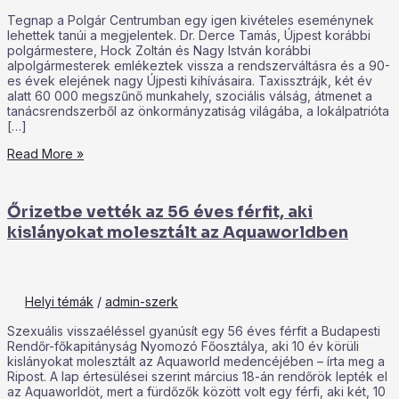
Tegnap a Polgár Centrumban egy igen kivételes eseménynek
lehettek tanúi a megjelentek. Dr. Derce Tamás, Újpest korábbi
polgármestere, Hock Zoltán és Nagy István korábbi
alpolgármesterek emlékeztek vissza a rendszerváltásra és a 90-
es évek elejének nagy Újpesti kihívásaira. Taxissztrájk, két év
alatt 60 000 megszűnő munkahely, szociális válság, átmenet a
tanácsrendszerből az önkormányzatiság világába, a lokálpatrióta
[…]
Read More »
Őrizetbe vették az 56 éves férfit, aki
kislányokat molesztált az Aquaworldben
Helyi témák
/
admin-szerk
Szexuális visszaéléssel gyanúsít egy 56 éves férfit a Budapesti
Rendőr-főkapitányság Nyomozó Főosztálya, aki 10 év körüli
kislányokat molesztált az Aquaworld medencéjében – írta meg a
Ripost. A lap értesülései szerint március 18-án rendőrök lepték el
az Aquaworldöt, mert a fürdőzők között volt egy férfi, aki két, 10