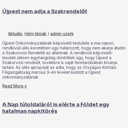
Újpest nem adja a Szakrendelőt
Aktuális
,
Helyi témák
/
admin-szerk
Újpest Önkormányzatának képviselő-testülete a mai napon,
rendkívüli ülés keretében úgy határozott, hogy nem akarja átadni
a Szakorvosi Rendelőt az államnak. A rendkívüli képviselő-
tesületi ülésen egyhangúlag döntöttek úgy, hogy Újpest a
Szakorvosi rendelőt, továbbra is saját fenntartásában kívánja
tartani. Az ülés apropóját az adta, hogy az Országos Kórházi
Főigazgatóság március 9-én levelet küldött a Újpest
önkormányzatának
Read More »
A Nap túloldaláról is elérte a Földet egy
hatalmas napkitörés