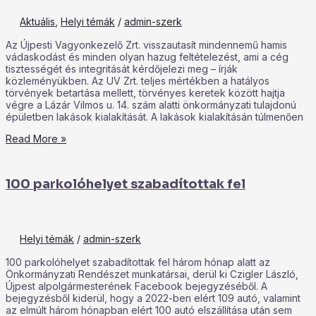
Aktuális
,
Helyi témák
/
admin-szerk
Az Újpesti Vagyonkezelő Zrt. visszautasít mindennemű hamis
vádaskodást és minden olyan hazug feltételezést, ami a cég
tisztességét és integritását kérdőjelezi meg – írják
közleményükben. Az UV Zrt. teljes mértékben a hatályos
törvények betartása mellett, törvényes keretek között hajtja
végre a Lázár Vilmos u. 14. szám alatti önkormányzati tulajdonú
épületben lakások kialakítását. A lakások kialakításán túlmenően
Read More »
100 parkolóhelyet szabadítottak fel
Helyi témák
/
admin-szerk
100 parkolóhelyet szabadítottak fel három hónap alatt az
Önkormányzati Rendészet munkatársai, derül ki Czigler László,
Újpest alpolgármesterének Facebook bejegyzéséből. A
bejegyzésből kiderül, hogy a 2022-ben elért 109 autó, valamint
az elmúlt három hónapban elért 100 autó elszállítása után sem