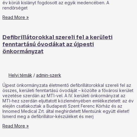
év körüli kislányt fogdosott az egyik medencében. A
rendőrséget
Read More »
Defibrillátorokkal szereli fel a kerületi
fenntartású óvodákat az újpesti
önkormányzat
Helyi témák
/
admin-szerk
Újpest önkormányzata életmentő defibrillátorokkal szereli fel az
összes, kerületi fenntartású óvodáját – közölte a fővárosi kerület
vezetése szerdán az MTI-vel. A IV. kerületi önkormányzat az
MTI-hez szerdán eljuttatott közleményében emlékeztetett: az év
elején csatlakoztak a Budapesti Szent Ferenc Kórház és az
Innomed Medical Zrt. által meghirdetett Mentsünk együtt életet!
Ismerd meg a defibrillátor-készüléket és merj
Read More »