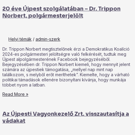
20 éve Újpest szolgálatában – Dr. Trippon
Norbert, polgármesterjelölt
Helyi témák
/
admin-szerk
Dr. Trippon Norbert megtisztelőnek érzi a Demokratikus Koalíció
2024-es polgármesteri jelöltségre való felkérését, tudtuk meg
Újpest alpolgármesterének Facebook bejegyzéséből.
Bejegyzésében dr. Trippon Norbert kiemeli, hogy mennyit jelent
számára az újpestiek támogatása, „mellyel nap mint nap
találkozom, s melyből erőt meríthetek”. Kiemelte, hogy a várható
politikai támadások ellenére bizonyítani kívánja, hogy munkája
többet nyom a latban.
Read More »
Az Újpesti Vagyonkezelő Zrt. visszautasítja a
vádakat