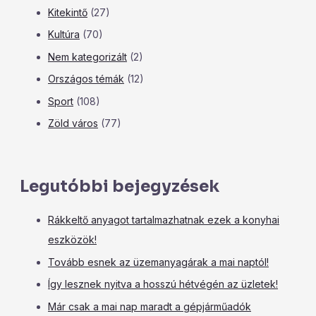
Kitekintő
(27)
Kultúra
(70)
Nem kategorizált
(2)
Országos témák
(12)
Sport
(108)
Zöld város
(77)
Legutóbbi bejegyzések
Rákkeltő anyagot tartalmazhatnak ezek a konyhai
eszközök!
Tovább esnek az üzemanyagárak a mai naptól!
Így lesznek nyitva a hosszú hétvégén az üzletek!
Már csak a mai nap maradt a gépjárműadók