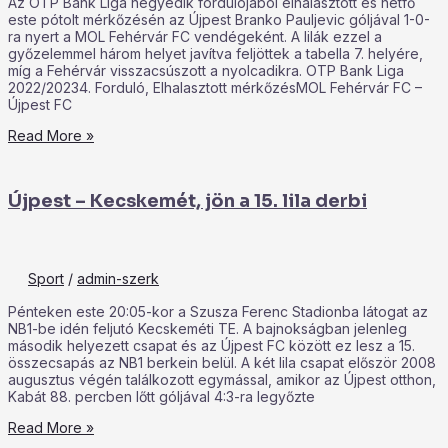
Az OTP Bank Liga negyedik fordulójából elhalasztott és hétfő
este pótolt mérkőzésén az Újpest Branko Pauljevic góljával 1-0-
ra nyert a MOL Fehérvár FC vendégeként. A lilák ezzel a
győzelemmel három helyet javítva feljöttek a tabella 7. helyére,
míg a Fehérvár visszacsúszott a nyolcadikra. OTP Bank Liga
2022/20234. Forduló, Elhalasztott mérkőzésMOL Fehérvár FC –
Újpest FC
Read More »
Újpest – Kecskemét, jön a 15. lila derbi
Sport
/
admin-szerk
Pénteken este 20:05-kor a Szusza Ferenc Stadionba látogat az
NB1-be idén feljutó Kecskeméti TE. A bajnokságban jelenleg
második helyezett csapat és az Újpest FC között ez lesz a 15.
összecsapás az NB1 berkein belül. A két lila csapat először 2008
augusztus végén találkozott egymással, amikor az Újpest otthon,
Kabát 88. percben lőtt góljával 4:3-ra legyőzte
Read More »