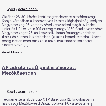
Sport
/
admin-szerk
Október 26-30. között kerül megrendezésre a törökországi
Konya városában a korosztályos karate világbajnokság, melyen
Magyarország 26 versenyzővel képviselteti magát. A kadet,
junior és U21-es vb-n 105 ország mintegy 1850 fiatalja vesz részt.
Magyarországot 26-an képviselik: hatan formagyakorlatban
(kata) és húszan küzdelemben (kumite) lépnek tatamira. Újpest
pedig méltán lehet büszke: a hazai kvalifikációs sorozatot
sikerrel véve […]
Read More »
A Fradi után az Újpest is elvérzett
Mezőkövesden
Sport
/
admin-szerk
Tegnap este a labdarúgó OTP Bank Liga 12. fordulójában a
házigazda Mezőkövesd Drazic góljával 1-0-ra győzte le a