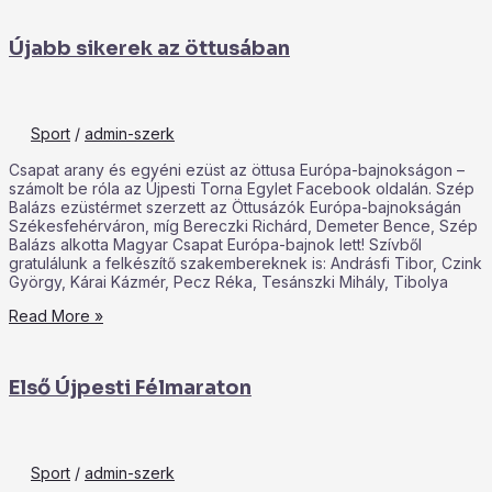
Újabb sikerek az öttusában
Sport
/
admin-szerk
Csapat arany és egyéni ezüst az öttusa Európa-bajnokságon –
számolt be róla az Újpesti Torna Egylet Facebook oldalán. Szép
Balázs ezüstérmet szerzett az Öttusázók Európa-bajnokságán
Székesfehérváron, míg Bereczki Richárd, Demeter Bence, Szép
Balázs alkotta Magyar Csapat Európa-bajnok lett! Szívből
gratulálunk a felkészítő szakembereknek is: Andrásfi Tibor, Czink
György, Kárai Kázmér, Pecz Réka, Tesánszki Mihály, Tibolya
Read More »
Első Újpesti Félmaraton
Sport
/
admin-szerk