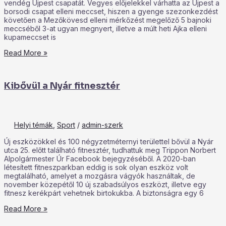
vendég Újpest csapatát. Vegyes előjelekkel várhatta az Újpest a
borsodi csapat elleni meccset, hiszen a gyenge szezonkezdést
követően a Mezőkövesd elleni mérkőzést megelőző 5 bajnoki
meccséből 3-at ugyan megnyert, illetve a múlt heti Ajka elleni
kupameccset is
Read More »
Kibővül a Nyár fitnesztér
Helyi témák
,
Sport
/
admin-szerk
Új eszközökkel és 100 négyzetméternyi területtel bővül a Nyár
utca 25. előtt található fitnesztér, tudhattuk meg Trippon Norbert
Alpolgármester Úr Facebook bejegyzéséből. A 2020-ban
létesített fitneszparkban eddig is sok olyan eszköz volt
megtalálható, amelyet a mozgásra vágyók használtak, de
november közepétől 10 új szabadsúlyos eszközt, illetve egy
fitnesz kerékpárt vehetnek birtokukba. A biztonságra egy 6
Read More »