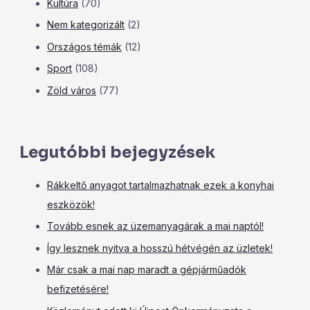
Kultúra
(70)
Nem kategorizált
(2)
Országos témák
(12)
Sport
(108)
Zöld város
(77)
Legutóbbi bejegyzések
Rákkeltő anyagot tartalmazhatnak ezek a konyhai
eszközök!
Tovább esnek az üzemanyagárak a mai naptól!
Így lesznek nyitva a hosszú hétvégén az üzletek!
Már csak a mai nap maradt a gépjárműadók
befizetésére!