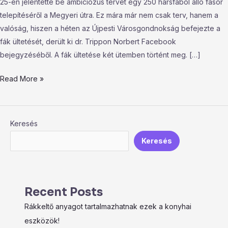
25-én jelentette be ambíciózus tervét egy 250 hársfából álló fasor
telepítéséről a Megyeri útra. Ez mára már nem csak terv, hanem a
valóság, hiszen a héten az Újpesti Városgondnokság befejezte a
fák ültetését, derült ki dr. Trippon Norbert Facebook
bejegyzéséből. A fák ültetése két ütemben történt meg. […]
Read More »
Keresés
Keresés
Recent Posts
Rákkeltő anyagot tartalmazhatnak ezek a konyhai
eszközök!