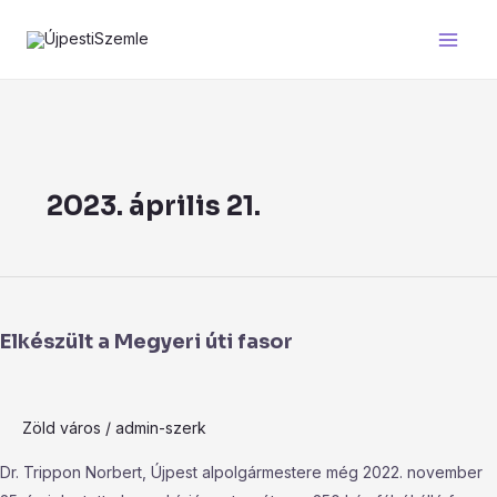
Skip
Main
to
Men
content
2023. április 21.
Elkészült
a
Elkészült a Megyeri úti fasor
Megyeri
úti
fasor
Zöld város
/
admin-szerk
Dr. Trippon Norbert, Újpest alpolgármestere még 2022. november