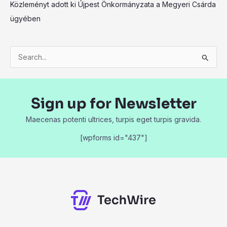
Közleményt adott ki Újpest Önkormányzata a Megyeri Csárda
ügyében
S
e
a
Sign up for Newsletter
r
c
Maecenas potenti ultrices, turpis eget turpis gravida.
h
[wpforms id="437"]
f
o
r
: