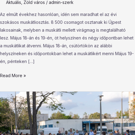
Aktuális
,
Zöld város
/
admin-szerk
Az elmúlt évekhez hasonlóan, idén sem maradhat el az évi
szokásos muskátliosztás. 8 500 csomagot osztanak ki Újpest
lakosainak, melyben a muskátli mellett virágmag is megtalálható
lesz. Május 18-án és 19-én, öt helyszínen és négy időpontban lehet
a muskátlikat átvenni. Május 18-án, csütörtökön az alábbi
helyszíneken és időpontokban lehet a muskátlikért menni Május 19-
én, pénteken […]
Read More »
Átadták
a
Bercsényi
utcai
Közösségi
Tankertet