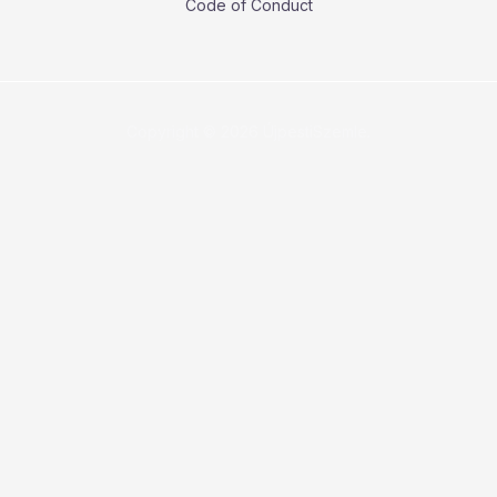
Code of Conduct
Copyright © 2026 ÚjpestiSzemle.