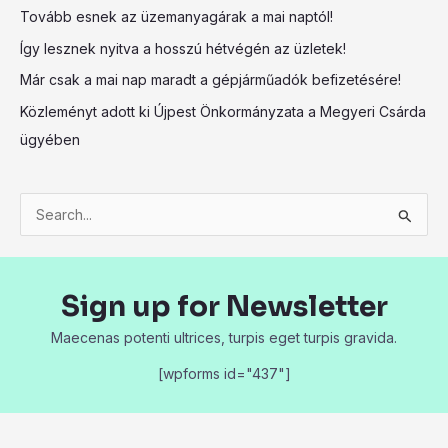
Tovább esnek az üzemanyagárak a mai naptól!
Így lesznek nyitva a hosszú hétvégén az üzletek!
Már csak a mai nap maradt a gépjárműadók befizetésére!
Közleményt adott ki Újpest Önkormányzata a Megyeri Csárda
ügyében
S
e
a
Sign up for Newsletter
r
c
Maecenas potenti ultrices, turpis eget turpis gravida.
h
[wpforms id="437"]
f
o
r