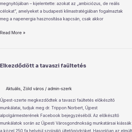
célok
megnyitójában – kijelentette: azokat az „ambiciózus, de reális
célokat”, amelyeket a budapesti klímastratégiában fogalmaztak
meg a napenergia hasznosítása kapcsán, csak akkor
Read More »
Elkezdődött
a
Elkezdődött a tavaszi faültetés
tavaszi
faültetés
Aktuális
,
Zöld város
/
admin-szerk
Újpest-szerte megkezdődtek a tavaszi faültetés előkészítő
munkálatai, tudjuk meg dr. Trippon Norbert, Újpest
alpolgármesterének Facebook bejegyzéséből. Az előkészítő
munkálatok során az Újpesti Városgondnokság munkatársai kiássák
a közel 250 fa helyéül szolgáló ültetőgödröket. Hasonlóan az elmúlt