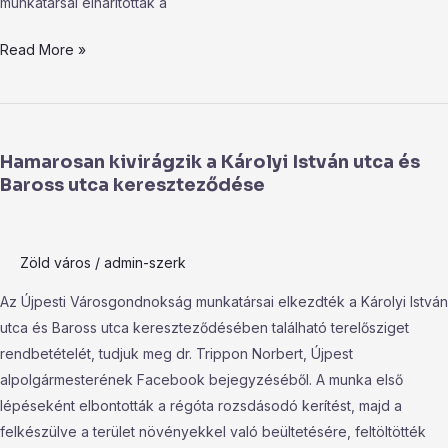
munkatársai elhárították a
Read More »
Hamarosan
kivirágzik
Hamarosan kivirágzik a Károlyi István utca és
a
Baross utca kereszteződése
Károlyi
István
utca
Zöld város
/
admin-szerk
és
Baross
Az Újpesti Városgondnokság munkatársai elkezdték a Károlyi István
utca
utca és Baross utca kereszteződésében található terelősziget
kereszteződése
rendbetételét, tudjuk meg dr. Trippon Norbert, Újpest
alpolgármesterének Facebook bejegyzéséből. A munka első
lépéseként elbontották a régóta rozsdásodó kerítést, majd a
felkészülve a terület növényekkel való beültetésére, feltöltötték