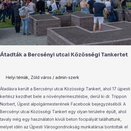
Átadták a Bercsényi utcai Közösségi Tankertet
Helyi témák
,
Zöld város
/
admin-szerk
Átadásra került a Bercsényi utcai Közösségi Tankert, ahol 17 újpesti
kertész kezdhet bele a növénytermesztésbe, derül ki dr. Trippon
Norbert, Újpest alpolgármesterének Facebook bejegyzéséből. A
Bercsényi utcai Közösségi Tankert egy olyan területre épült, ahol
tavaly még egy használaton kívüli beton focipályát találhattunk,
melyet idén az Újpesti Városgondnokság munkatársai bontottak el.