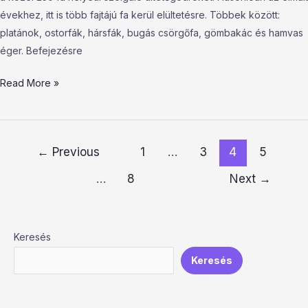
évekhez, itt is több fajtájú fa kerül elültetésre. Többek között:
platánok, ostorfák, hársfák, bugás csörgőfa, gömbakác és hamvas
éger. Befejezésre
Read More »
←
Previous
1
…
3
4
5
…
8
Next
→
Keresés
Keresés