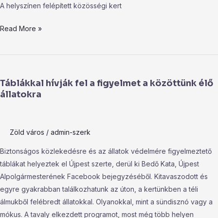
A helyszínen felépített közösségi kert
Read More »
Táblákkal
hívják
Táblákkal hívják fel a figyelmet a közöttünk élő
fel
állatokra
a
figyelmet
a
Zöld város
/
admin-szerk
közöttünk
élő
Biztonságos közlekedésre és az állatok védelmére figyelmeztető
állatokra
táblákat helyeztek el Újpest szerte, derül ki Bedő Kata, Újpest
Alpolgármesterének Facebook bejegyzéséből. Kitavaszodott és
egyre gyakrabban találkozhatunk az úton, a kertünkben a téli
álmukből felébredt állatokkal. Olyanokkal, mint a sündisznó vagy a
mókus. A tavaly elkezdett programot, most még több helyen