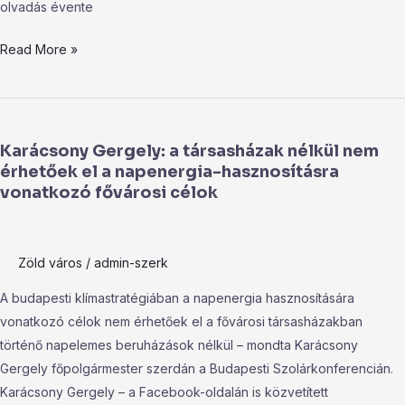
olvadás évente
Read More »
Karácsony
Gergely:
Karácsony Gergely: a társasházak nélkül nem
a
érhetőek el a napenergia-hasznosításra
társasházak
vonatkozó fővárosi célok
nélkül
nem
érhetőek
Zöld város
/
admin-szerk
el
a
A budapesti klímastratégiában a napenergia hasznosítására
napenergia-
vonatkozó célok nem érhetőek el a fővárosi társasházakban
hasznosításra
történő napelemes beruházások nélkül – mondta Karácsony
vonatkozó
Gergely főpolgármester szerdán a Budapesti Szolárkonferencián.
fővárosi
Karácsony Gergely – a Facebook-oldalán is közvetített