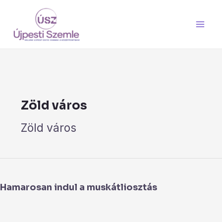
Skip
Post
Main
to
pagination
Men
content
Zöld város
Zöld város
Hamarosan
indul
Hamarosan indul a muskátliosztás
a
muskátliosztás