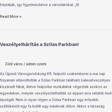
folytatják, így figyelmeztetve a városlakókat. „Itt
Read More »
Veszélyelhárítás
a
Veszélyelhárítás a Szilas Parkban!
Szilas
Parkban!
Zöld város
/
admin-szerk
Az Újpesti Városgondokság Kft. faápoló szakemberei a mai nap
folyamán eltávolították a Szilas Parkban található balesetveszélyes
kiszáradt fákat, illetve faápolási munkálatok végeztek azokon az
egyedeken, melyek veszélyeztethették az éppen arra sétálók testi
épségét. Nem is olyan régen a Szilas Parkban egy erősebb
széllökéstől egy fa kidőlt egy másiknak dőlve. Akkor a társaság