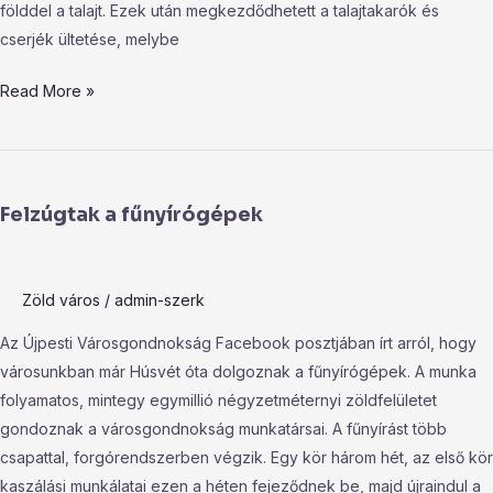
földdel a talajt. Ezek után megkezdődhetett a talajtakarók és
cserjék ültetése, melybe
Read More »
Felzúgtak
a
Felzúgtak a fűnyírógépek
fűnyírógépek
Zöld város
/
admin-szerk
Az Újpesti Városgondnokság Facebook posztjában írt arról, hogy
városunkban már Húsvét óta dolgoznak a fűnyírógépek. A munka
folyamatos, mintegy egymillió négyzetméternyi zöldfelületet
gondoznak a városgondnokság munkatársai. A fűnyírást több
csapattal, forgórendszerben végzik. Egy kör három hét, az első kör
kaszálási munkálatai ezen a héten fejeződnek be, majd újraindul a