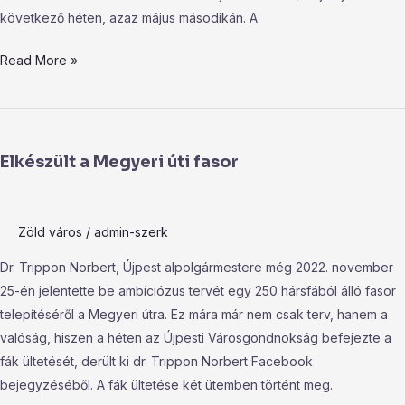
következő héten, azaz május másodikán. A
Read More »
Elkészült
a
Elkészült a Megyeri úti fasor
Megyeri
úti
fasor
Zöld város
/
admin-szerk
Dr. Trippon Norbert, Újpest alpolgármestere még 2022. november
25-én jelentette be ambíciózus tervét egy 250 hársfából álló fasor
telepítéséről a Megyeri útra. Ez mára már nem csak terv, hanem a
valóság, hiszen a héten az Újpesti Városgondnokság befejezte a
fák ültetését, derült ki dr. Trippon Norbert Facebook
bejegyzéséből. A fák ültetése két ütemben történt meg.