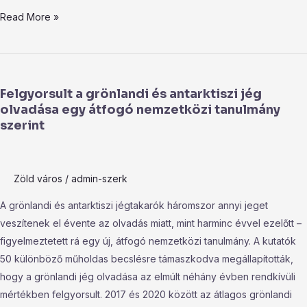
Read More »
Felgyorsult
a
Felgyorsult a grönlandi és antarktiszi jég
grönlandi
olvadása egy átfogó nemzetközi tanulmány
és
szerint
antarktiszi
jég
olvadása
Zöld város
/
admin-szerk
egy
átfogó
A grönlandi és antarktiszi jégtakarók háromszor annyi jeget
nemzetközi
veszítenek el évente az olvadás miatt, mint harminc évvel ezelőtt –
tanulmány
figyelmeztetett rá egy új, átfogó nemzetközi tanulmány. A kutatók
szerint
50 különböző műholdas becslésre támaszkodva megállapították,
hogy a grönlandi jég olvadása az elmúlt néhány évben rendkívüli
mértékben felgyorsult. 2017 és 2020 között az átlagos grönlandi