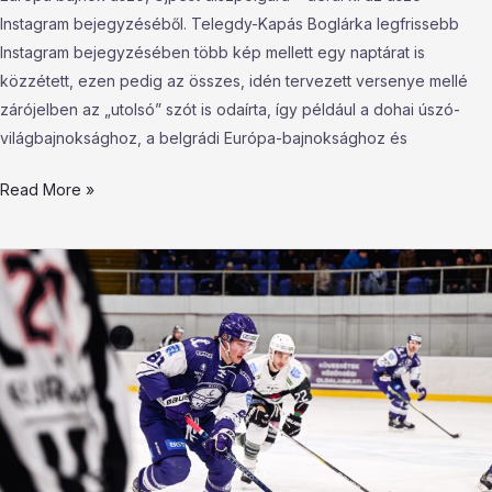
Instagram bejegyzéséből. Telegdy-Kapás Boglárka legfrissebb
Instagram bejegyzésében több kép mellett egy naptárat is
közzétett, ezen pedig az összes, idén tervezett versenye mellé
zárójelben az „utolsó” szót is odaírta, így például a dohai úszó-
világbajnoksághoz, a belgrádi Európa-bajnoksághoz és
Read More »
Nem
sikerült
a
csoda
a
Megyeri
úton