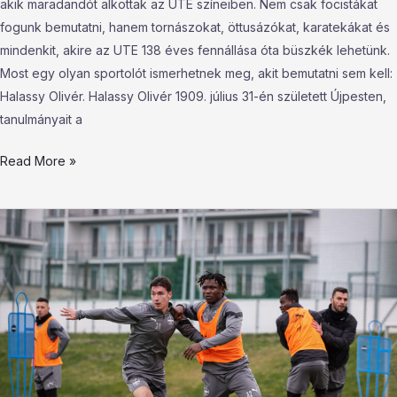
akik maradandót alkottak az UTE színeiben. Nem csak focistákat
fogunk bemutatni, hanem tornászokat, öttusázókat, karatekákat és
mindenkit, akire az UTE 138 éves fennállása óta büszkék lehetünk.
Most egy olyan sportolót ismerhetnek meg, akit bemutatni sem kell:
Halassy Olivér. Halassy Olivér 1909. július 31-én született Újpesten,
tanulmányait a
Read More »
Törökországban
kezdi
meg
a
felkészülést
az
Újpest
a