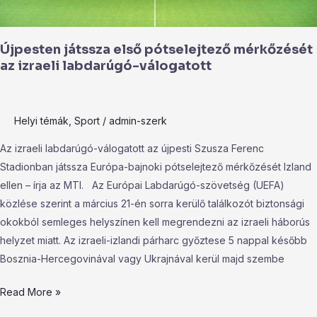
Újpesten játssza első pótselejtező mérkőzését
az izraeli labdarúgó-válogatott
Helyi témák
,
Sport
/
admin-szerk
Az izraeli labdarúgó-válogatott az újpesti Szusza Ferenc
Stadionban játssza Európa-bajnoki pótselejtező mérkőzését Izland
ellen – írja az MTI. Az Európai Labdarúgó-szövetség (UEFA)
közlése szerint a március 21-én sorra kerülő találkozót biztonsági
okokból semleges helyszínen kell megrendezni az izraeli háborús
helyzet miatt. Az izraeli-izlandi párharc győztese 5 nappal később
Bosznia-Hercegovinával vagy Ukrajnával kerül majd szembe
Read More »