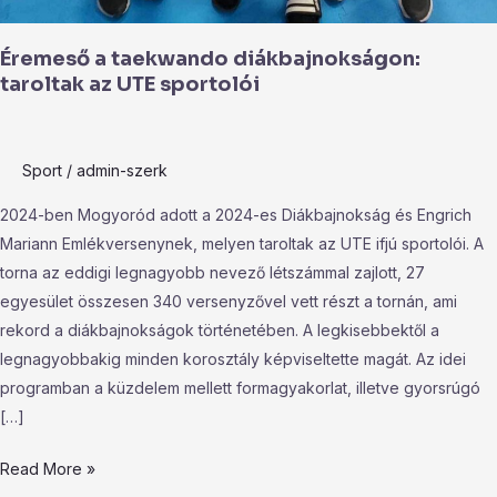
Éremeső a taekwando diákbajnokságon:
taroltak az UTE sportolói
Sport
/
admin-szerk
2024-ben Mogyoród adott a 2024-es Diákbajnokság és Engrich
Mariann Emlékversenynek, melyen taroltak az UTE ifjú sportolói. A
torna az eddigi legnagyobb nevező létszámmal zajlott, 27
egyesület összesen 340 versenyzővel vett részt a tornán, ami
rekord a diákbajnokságok történetében. A legkisebbektől a
legnagyobbakig minden korosztály képviseltette magát. Az idei
programban a küzdelem mellett formagyakorlat, illetve gyorsrúgó
[…]
Read More »