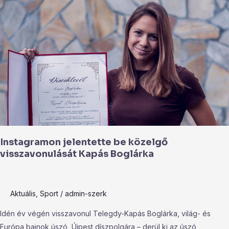
Instagramon
jelentette
be
közelgő
visszavonulását
Kapás
Boglárka
Instagramon jelentette be közelgő
visszavonulását Kapás Boglárka
Aktuális
,
Sport
/
admin-szerk
Idén év végén visszavonul Telegdy-Kapás Boglárka, világ- és
Európa bajnok úszó, Újpest díszpolgára – derül ki az úszó