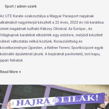
Sport
/
admin-szerk
Az UTE Karate-szakosztálya a Magyar Parasport napjának
alkalmából nagyinterjút készített a 22 éves, 2023 év női karatésa
címet magáénak tudható Kákosy Olíviával. Az Európa-, és
Világbajnok karatékát elkísérték egy edzésre, melyből készített
cikket változtatás nélkül közlünk. Koraszülöttség és
következményei Újpesten, a Kellner Ferenc Sportközpont egyik
különálló épületénél járunk. A bejáratnál pavilontető, torii kapu,
japán feliratok
Read More »
Már
a
jövő
héten