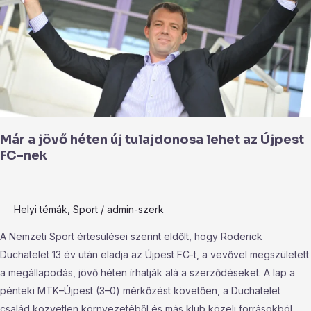
új
tulajdonosa
lehet
az
Újpest
FC-
nek
Már a jövő héten új tulajdonosa lehet az Újpest
FC-nek
Helyi témák
,
Sport
/
admin-szerk
A Nemzeti Sport értesülései szerint eldőlt, hogy Roderick
Duchatelet 13 év után eladja az Újpest FC-t, a vevővel megszületett
a megállapodás, jövő héten írhatják alá a szerződéseket. A lap a
pénteki MTK–Újpest (3–0) mérkőzést követően, a Duchatelet
család közvetlen környezetéből és más klub közeli forrásokból