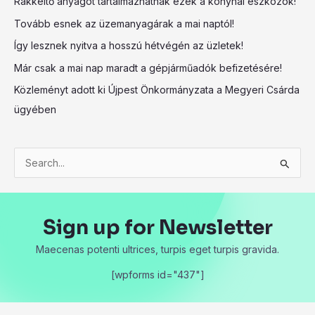
Rákkeltő anyagot tartalmazhatnak ezek a konyhai eszközök!
Tovább esnek az üzemanyagárak a mai naptól!
Így lesznek nyitva a hosszú hétvégén az üzletek!
Már csak a mai nap maradt a gépjárműadók befizetésére!
Közleményt adott ki Újpest Önkormányzata a Megyeri Csárda
ügyében
S
e
a
Sign up for Newsletter
r
c
Maecenas potenti ultrices, turpis eget turpis gravida.
h
[wpforms id="437"]
f
o