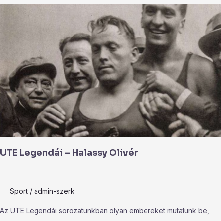
UTE
Legendái
–
Halassy
Olivér
UTE Legendái – Halassy Olivér
Sport
/
admin-szerk
Az UTE Legendái sorozatunkban olyan embereket mutatunk be,