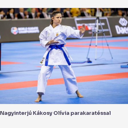
Nagyinterjú
Kákosy
Olívia
parakaratéssal
Nagyinterjú Kákosy Olívia parakaratéssal