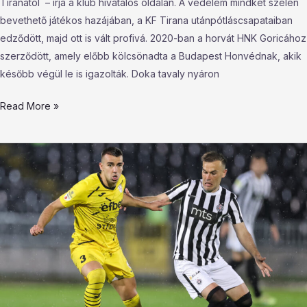
Tiranától – írja a klub hivatalos oldalán. A védelem mindkét szélén
bevethető játékos hazájában, a KF Tirana utánpótláscsapataiban
edződött, majd ott is vált profivá. 2020-ban a horvát HNK Goricához
szerződött, amely előbb kölcsönadta a Budapest Honvédnak, akik
később végül le is igazolták. Doka tavaly nyáron
Read More »
Szerb
védő
érkezhet
az
Újpesthez:
a
keret
legértékesebb
játékosa