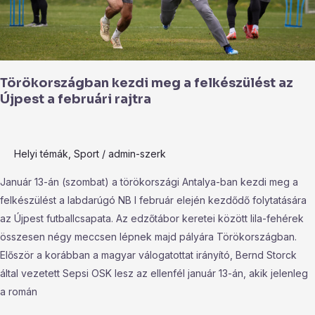
februári
rajtra
Törökországban kezdi meg a felkészülést az
Újpest a februári rajtra
Helyi témák
,
Sport
/
admin-szerk
Január 13-án (szombat) a törökországi Antalya-ban kezdi meg a
felkészülést a labdarúgó NB I február elején kezdődő folytatására
az Újpest futballcsapata. Az edzőtábor keretei között lila-fehérek
összesen négy meccsen lépnek majd pályára Törökországban.
Először a korábban a magyar válogatottat irányító, Bernd Storck
által vezetett Sepsi OSK lesz az ellenfél január 13-án, akik jelenleg
a román