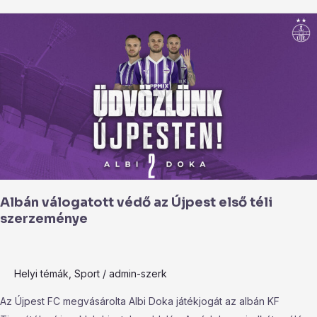
Albán
válogatott
védő
az
Újpest
első
téli
szerzeménye
Albán válogatott védő az Újpest első téli
szerzeménye
Helyi témák
,
Sport
/
admin-szerk
Az Újpest FC megvásárolta Albi Doka játékjogát az albán KF