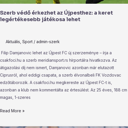
lehet
Szerb védő érkezhet az Újpesthez: a keret
legértékesebb játékosa lehet
Aktuális
,
Sport
/
admin-szerk
Filip Damjanovic lehet az Újpest FC új szerzeménye – írja a
csakfoci.hu a szerb meridiansport.rs hírportálra hivatkozva. Az
átigazolási díj nem ismert, Damjanovic azonban már elutazott
Ciprusról, ahol eddigi csapata, a szerb élvonalbeli FK Vozdovac
edzőtáborozik. A csakfoci.hu megkereste az Újpest FC-t is,
azonban a klub nem kommentálta az értesülést. Az 25 éves, 188 cm
magas, 1-szeres
Read More »