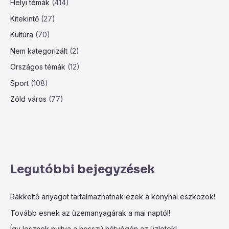
Helyi témák
(414)
Kitekintő
(27)
Kultúra
(70)
Nem kategorizált
(2)
Országos témák
(12)
Sport
(108)
Zöld város
(77)
Legutóbbi bejegyzések
Rákkeltő anyagot tartalmazhatnak ezek a konyhai eszközök!
Tovább esnek az üzemanyagárak a mai naptól!
Így lesznek nyitva a hosszú hétvégén az üzletek!