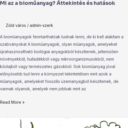
Mi az a bioműanyag? Áttekintés és hatások
Zöld város
/
admin-szerk
A bioműanyagok fenntarthatóak tudnak lenni, de ki kell alakítani a
szabványokat A bioműanyagok, olyan műanyagok, amelyeket
újrahasznosítható biológiai anyagokból készítenek, jellemzően
növényekből, hulladékból vagy mikroorganizmusokból, nem
kőolajból vagy természetes gázokból. Sok bioműanyag jóval
előnyösebb tud lenni a környezet tekintetében mint azok a
műanyagok, amelyeket fosszilis üzemanyagból készítenek, de
vannak olyanok, amelyek nem jobbak mint az
Read More »
250