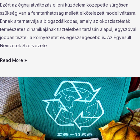
Ezért az éghajlatváltozás elleni küzdelem közepette sürgősen
szükség van a fenntarthatóság mellett elkötelezett modellváltásra.
Ennek alternatívája a biogazdálkodás, amely az ökoszisztémák
természetes dinamikájának tiszteletben tartásán alapul, egyszóval
jobban tiszteli a környezetet és egészségesebb is. Az Egyesült
Nemzetek Szervezete
Read More »
Mi
az
a
zero
waste?
Mi
az
a