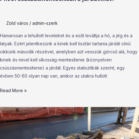
Zöld város
/
admin-szerk
Hamarosan a lehullott leveleket és a esőt leváltja a hó, a jég és a
latyak. Ezért jelentkezünk a kinek kell tisztán tartania járdát című
cikkünk második részével, amelyben azt vesszük górcső alá, hogy
kinek és mivel kell síkosság-mentesítenie (köznyelven
csúszásmentesítenie) a járdát. Egyes statisztikák szerint, egy
évben 50-60 olyan nap van, amikor az utakra hullott
Read More »
Betonfeltörés
és
új
fák