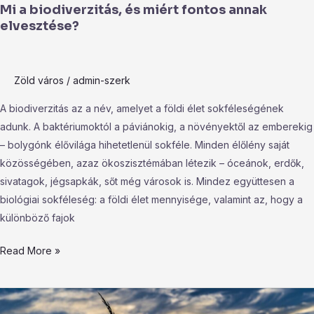
Mi a biodiverzitás, és miért fontos annak
elvesztése?
Zöld város
/
admin-szerk
A biodiverzitás az a név, amelyet a földi élet sokféleségének
adunk. A baktériumoktól a páviánokig, a növényektől az emberekig
– bolygónk élővilága hihetetlenül sokféle. Minden élőlény saját
közösségében, azaz ökoszisztémában létezik – óceánok, erdők,
sivatagok, jégsapkák, sőt még városok is. Mindez együttesen a
biológiai sokféleség: a földi élet mennyisége, valamint az, hogy a
különböző fajok
Read More »
Biogazdálkodás,