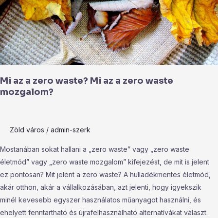
zero
waste
mozgalom?
Mi az a zero waste? Mi az a zero waste
mozgalom?
Zöld város
/
admin-szerk
Mostanában sokat hallani a „zero waste” vagy „zero waste
életmód” vagy „zero waste mozgalom” kifejezést, de mit is jelent
ez pontosan? Mit jelent a zero waste? A hulladékmentes életmód,
akár otthon, akár a vállalkozásában, azt jelenti, hogy igyekszik
minél kevesebb egyszer használatos műanyagot használni, és
ehelyett fenntartható és újrafelhasználható alternatívákat választ.