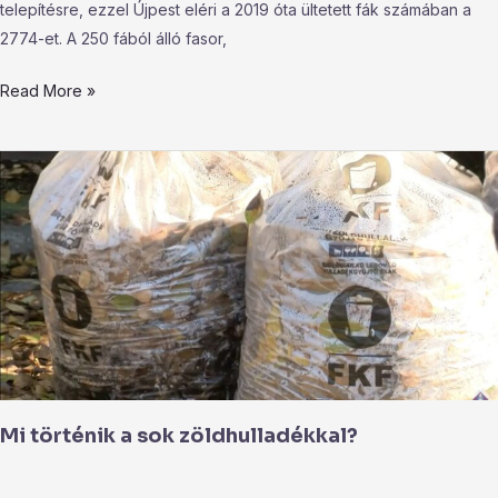
telepítésre, ezzel Újpest eléri a 2019 óta ültetett fák számában a
2774-et. A 250 fából álló fasor,
Read More »
Mi
történik
a
sok
zöldhulladékkal?
Mi történik a sok zöldhulladékkal?