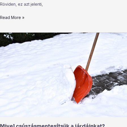
Röviden, ez azt jelenti,
Read More »
Mivel
csúszásmentesítsük
a
járdáinkat?
Mivel csúszásmentesítsük a járdáinkat?