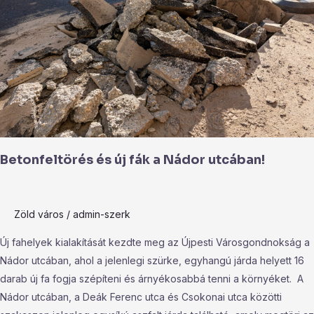
a
Nádor
utcában!
Betonfeltörés és új fák a Nádor utcában!
Zöld város
/
admin-szerk
Új fahelyek kialakítását kezdte meg az Újpesti Városgondnokság a
Nádor utcában, ahol a jelenlegi szürke, egyhangú járda helyett 16
darab új fa fogja szépíteni és árnyékosabbá tenni a környéket. A
Nádor utcában, a Deák Ferenc utca és Csokonai utca közötti