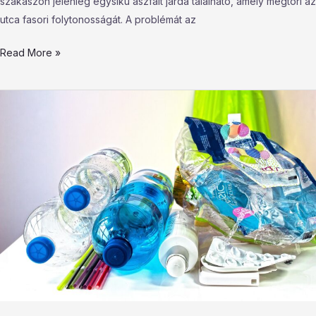
szakaszon jelenleg egysíkú aszfalt járda található, amely megtöri az
utca fasori folytonosságát. A problémát az
Read More »
Mi
az
a
bioműanyag?
Áttekintés
és
hatások