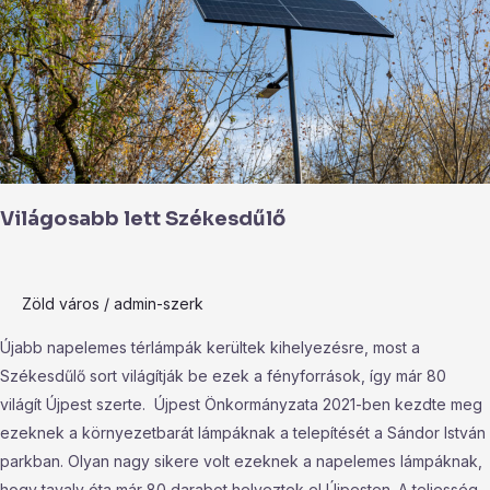
Világosabb lett Székesdűlő
Zöld város
/
admin-szerk
Újabb napelemes térlámpák kerültek kihelyezésre, most a
Székesdűlő sort világítják be ezek a fényforrások, így már 80
világít Újpest szerte. Újpest Önkormányzata 2021-ben kezdte meg
ezeknek a környezetbarát lámpáknak a telepítését a Sándor István
parkban. Olyan nagy sikere volt ezeknek a napelemes lámpáknak,
hogy tavaly óta már 80 darabot helyeztek el Újpesten. A teljesség