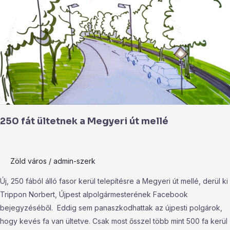
fát
ültetnek
a
Megyeri
út
mellé
250 fát ültetnek a Megyeri út mellé
Zöld város
/
admin-szerk
Új, 250 fából álló fasor kerül telepítésre a Megyeri út mellé, derül ki
Trippon Norbert, Újpest alpolgármesterének Facebook
bejegyzéséből. Eddig sem panaszkodhattak az újpesti polgárok,
hogy kevés fa van ültetve. Csak most ősszel több mint 500 fa kerül