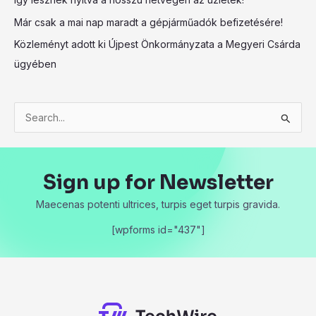
Már csak a mai nap maradt a gépjárműadók befizetésére!
Közleményt adott ki Újpest Önkormányzata a Megyeri Csárda
ügyében
S
e
a
Sign up for Newsletter
r
c
Maecenas potenti ultrices, turpis eget turpis gravida.
h
[wpforms id="437"]
f
o
r
: