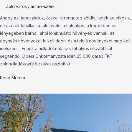
Zöld város
/
admin-szerk
Ahogy azt tapasztaljuk, ősszel is rengeteg zöldhulladék keletkezik,
elkezdtek lehullani a fák levelei az utcákon, a kertekben és
lényegében bárhol, ahol lombhullató növények vannak, az
egynyári növényeket ki kell dobni és a telelő növényeket meg kell
metszeni. Ennek a hulladéknak az szabályos elszállítását
segítendő, Újpest Önkormányzata idén 25 000 darab FKF
zöldhulladékgyűjtő zsákot osztott ki
Read More »
Világosabb
lett
Székesdűlő