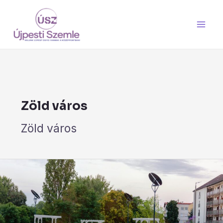
Skip
Post
Main
to
pagination
Men
content
Zöld város
Zöld város
Visszatekintés
–
Újpesti
Levendulapark