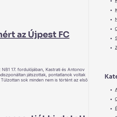
K
K
ért az Újpest FC
 NB1 17. fordulójában, Kastrati és Antonov
ndiszponáltan játszottak, pontatlanok voltak
Kat
 Túlzottan sok minden nem is történt az első
A
C