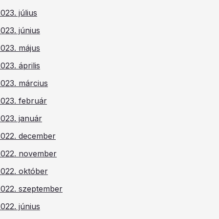
023. július
023. június
2023. május
023. április
2023. március
023. február
023. január
2022. december
2022. november
2022. október
2022. szeptember
022. június