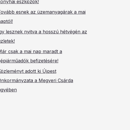
konyhai eszközök!
Tovább esnek az üzemanyagárak a mai
aptól!
gy lesznek nyitva a hosszú hétvégén az
zletek!
Már csak a mai nap maradt a
gépjárműadók befizetésére!
özleményt adott ki Újpest
Önkormányzata a Megyeri Csárda
ügyében