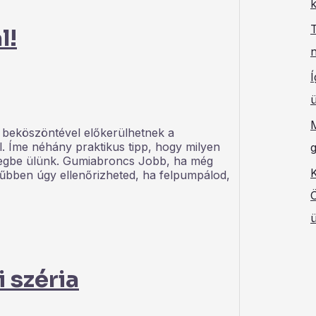
l!
n
Í
ü
 beköszöntével előkerülhetnek a
. Íme néhány praktikus tipp, hogy milyen
eregbe ülünk. Gumiabroncs Jobb, ha még
K
erűbben úgy ellenőrizheted, ha felpumpálod,
 széria