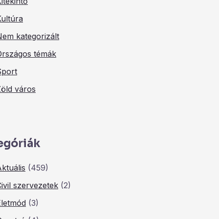
itekintő
ultúra
Nem kategorizált
Országos témák
Sport
Zöld város
egóriák
ktuális
(459)
ivil szervezetek
(2)
Életmód
(3)