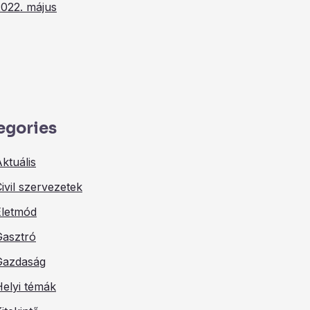
2022. május
egories
ktuális
ivil szervezetek
Életmód
Gasztró
Gazdaság
Helyi témák