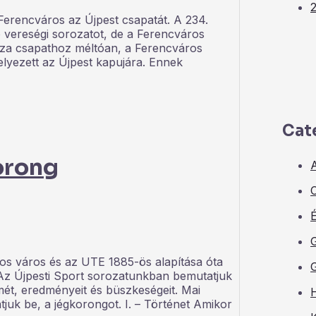
erencváros az Újpest csapatát. A 234.
ó vereségi sorozatot, de a Ferencváros
haza csapathoz méltóan, a Ferencváros
yezett az Újpest kapujára. Ennek
Cat
korong
A
C
tos város és az UTE 1885-ös alapítása óta
 Az Újpesti Sport sorozatunkban bemutatjuk
mét, eredményeit és büszkeségeit. Mai
juk be, a jégkorongot. I. – Történet Amikor