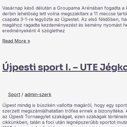
Vasárnap késő délután a Groupama Arénában fogadta a F
derbin lehetőség lett volna megszakítani a 11 meccse tart
csapata 3-1-re legyőzte az Újpestet. Az első félidőben, 
magához ragadta kezdeményezést és kemény nyomást hel
eredményeként 4 szöglethez
Read More »
Újpesti sport I. – UTE Jég
Sport
/
admin-szerk
Újpest mindig is büszkén vallotta magáról, hogy egy spor
szerzett megszámlálhatatlan trófea ennek a bizonyítéka.
az Újpesti Tornaegylet szakágait, ezen szakágak történel
cikkünkben, talán a foci után legnépszerűbb sportot mutat