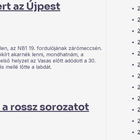
rt az Újpest
2
2
2
len, az NB1 19. fordulójának zárómeccsén.
kírt akarnék lenni, mondhatnám, a
első helyzet az Vasas előtt adódott a 30.
2
 mellé lőtte a labdát.
2
a rossz sorozatot
2