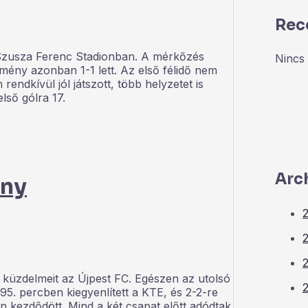
Rec
 Szusza Ferenc Stadionban. A mérkőzés
Nincs 
redmény azonban 1-1 lett. Az első félidő nem
rendkívül jól játszott, több helyzetet is
első gólra 17.
Arc
ény
2
 küzdelmeit az Újpest FC. Egészen az utolsó
5. percben kiegyenlített a KTE, és 2-2-re
 kezdődött. Mind a két csapat előtt adódtak