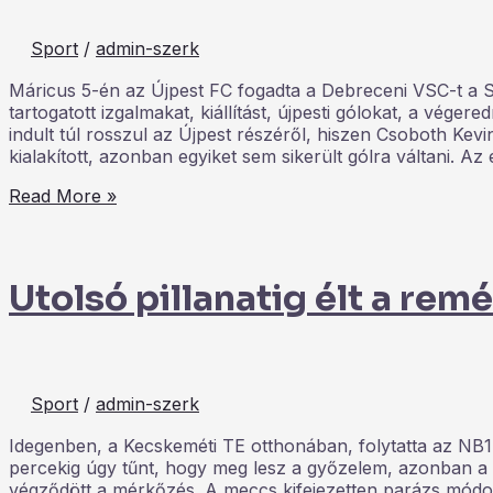
Sport
/
admin-szerk
Máricus 5-én az Újpest FC fogadta a Debreceni VSC-t a
tartogatott izgalmakat, kiállítást, újpesti gólokat, a vége
indult túl rosszul az Újpest részéről, hiszen Csoboth Kevin 
kialakított, azonban egyiket sem sikerült gólra váltani. Az 
Read More »
Utolsó pillanatig élt a rem
Sport
/
admin-szerk
Idegenben, a Kecskeméti TE otthonában, folytatta az NB1
percekig úgy tűnt, hogy meg lesz a győzelem, azonban a 9
végződött a mérkőzés. A meccs kifejezetten parázs módon