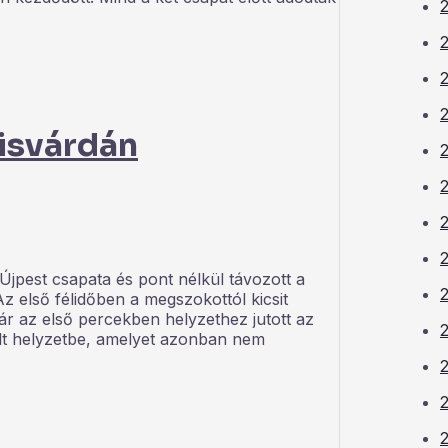
2
2
isvárdán
2
2
Újpest csapata és pont nélkül távozott a
z első félidőben a megszokottól kicsit
Már az első percekben helyzethez jutott az
ült helyzetbe, amelyet azonban nem